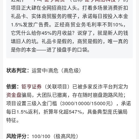
项目正大肆在全网招商拉人头。打着多场景消费折扣
礼品卡、实体商贸服务的幌子，承诺每日按投入本金
1.5%发放广告费。正经商贸业务毛利率不到10%，
它凭什么给你45%的月收益？说穿了，就是新人的钱
填旧人的坑。礼品卡是假的，商贸是假的，唯一真的
是你的本金——进了操盘手的口袋。
状态判定：
运营中/高危（高危级）
依据：
钜亨证券
（关联项目）已被多家反诈平台判定为
资金盘
骗局，大团队已撤离，存在随时崩盘跑路风险；
项目设置三级入金门槛（3000/10000/15000元），承诺
每日1.5%返利，折算年化超547%，具备典型庞氏骗局
特征。
风险评分：
100/100（极高风险）