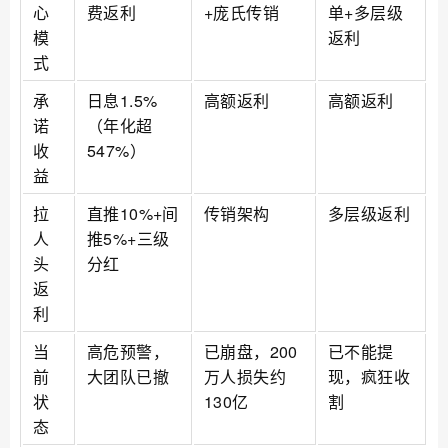
心
费返利
+庞氏传销
单+多层级
模
返利
式
承
日息1.5%
高额返利
高额返利
诺
（年化超
收
547%）
益
拉
直推10%+间
传销架构
多层级返利
人
推5%+三级
头
分红
返
利
当
高危预警，
已崩盘，200
已不能提
前
大团队已撤
万人损失约
现，疯狂收
状
130亿
割
态