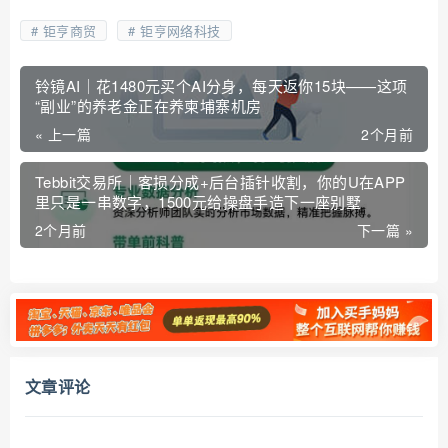
钜亨商贸
钜亨网络科技
铃镜AI｜花1480元买个AI分身，每天返你15块——这项
“副业”的养老金正在养柬埔寨机房
« 上一篇
2个月前
Tebbit交易所｜客损分成+后台插针收割，你的U在APP
里只是一串数字，1500元给操盘手造下一座别墅
2个月前
下一篇 »
文章评论