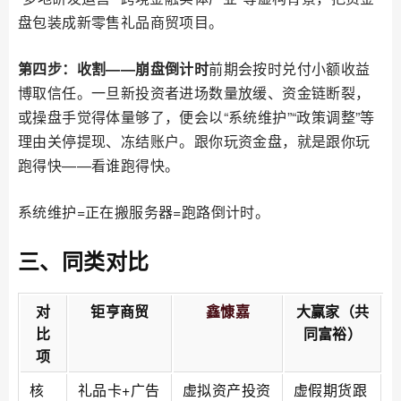
盘包装成新零售礼品商贸项目。
第四步：收割——崩盘倒计时
前期会按时兑付小额收益
博取信任。一旦新投资者进场数量放缓、资金链断裂，
或操盘手觉得体量够了，便会以“系统维护”“政策调整”等
理由关停提现、冻结账户。跟你玩资金盘，就是跟你玩
跑得快——看谁跑得快。
系统维护=正在搬服务器=跑路倒计时。
三、同类对比
对
钜亨商贸
鑫慷嘉
大赢家（共
比
同富裕）
项
核
礼品卡+广告
虚拟资产投资
虚假期货跟