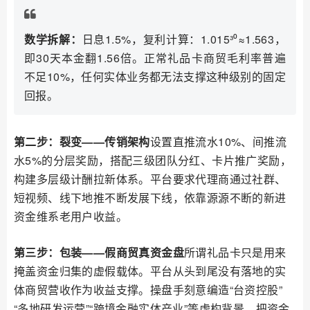
数学拆解：
日息1.5%，复利计算：1.015³⁰≈1.563，
即30天本金翻1.56倍。正常礼品卡商贸毛利率普遍
不足10%，任何实体业务都无法支撑这种级别的固定
回报。
第二步：裂变——传销架构
设置直推流水10%、间推流
水5%的分层奖励，搭配三级团队分红、卡片推广奖励，
构建多层级计酬拉新体系。平台要求代理商通过社群、
短视频、线下地推不断发展下线，依靠源源不断的新进
资金维系老用户收益。
第三步：包装——假商贸真资金盘
所谓礼品卡只是用来
掩盖资金归集的虚假载体。平台从头到尾没有落地的实
体商贸营收作为收益支撑。操盘手刻意编造“台资控股”
“多地研发运营”“跨境金融实体产业”等虚构背景，把资金