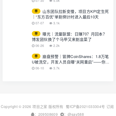
07-30
5.0k
GLOTURE！
山东团队拉新变慢，项目方KPI定生死
荐
｜“东方百优”单割倒计时进入最后10天
07-07
3.1k
曝光｜流量联盟：日赚70？月回本？
荐
博发团伙换了个马甲又来割韭菜了
06-26
2.2k
崩盘预警｜冒牌CoinShares：1.8万笔
荐
U被洗空，开发人员自曝“关网重启”——你的
钱早已不在账上
06-10
3.7k
Copyright © 2026 项目之家 版权所有
蜀ICP备2021033304号
订阅
：209508609
：@say588