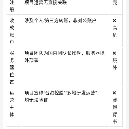
注
项目运营无直接关联
壳
册
收
涉及个人/第三方转账，非对公账户
❌
款
高
账
危
户
服
项目团队为国内团队长操盘，服务器境
❌
务
外部署
境
器
外
位
置
运
项目宣称“台资控股”“多地研发运营”，
❌
营
均无法验证
虚
主
假
体
背
书