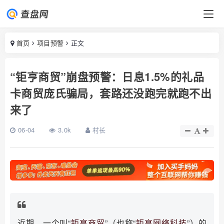
首页
项目预警
正文
“钜亨商贸”崩盘预警：日息1.5%的礼品
卡商贸庞氏骗局，套路还没跑完就跑不出
来了
06-04
3.0k
村长
近期，一个叫“
钜亨商贸
”（也称“
钜亨网络科技
”）的