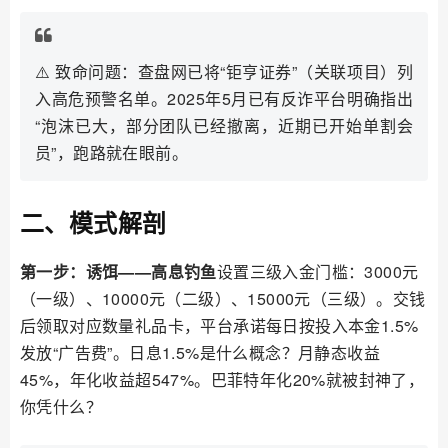
⚠️ 致命问题：查盘网已将“钜亨证券”（关联项目）列
入高危预警名单。2025年5月已有反诈平台明确指出
“泡沫已大，部分团队已经撤离，近期已开始单割会
员”，跑路就在眼前。
二、模式解剖
第一步：诱饵——高息钓鱼
设置三级入金门槛：3000元
（一级）、10000元（二级）、15000元（三级）。交钱
后领取对应数量礼品卡，平台承诺每日按投入本金1.5%
发放“广告费”。日息1.5%是什么概念？月静态收益
45%，年化收益超547%。巴菲特年化20%就被封神了，
你凭什么？