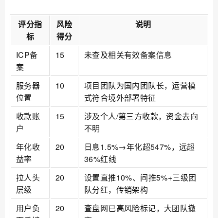
评分指
风险
说明
标
得分
ICP备
15
未查及相关有效备案信息
案
服务器
10
项目团队为国内团队长，运营模
位置
式符合境外部署特征
收款账
15
涉及个人/第三方收款，资金去向
户
不明
年化收
20
日息1.5%→年化超547%，远超
益率
36%红线
拉人头
20
设置直推10%、间推5%+三级团
层级
队分红，传销架构
用户负
20
查盘网已高风险标记，大团队撤