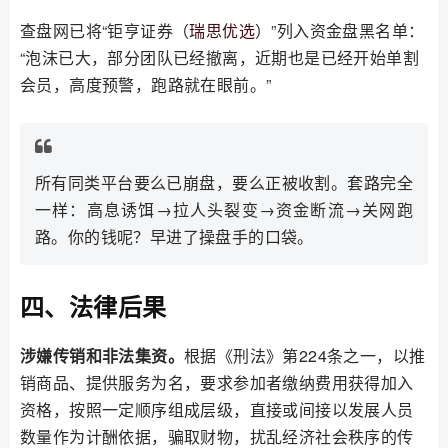
查盘网已将“钜亨证券（
瑞思优选
）”列入资金盘黑名单：
“泡沫已大，部分团队已经撤离，近期也是已经开始单割
会员，高度预警，跑路就在眼前。”
所有同类平台要么已崩盘，要么正被收割。套路完全
一样：高息诱饵→拉人头裂变→资金断流→关网跑
路。你的钱呢？早进了操盘手的口袋。
四、法律后果
涉嫌传销和非法集资。
根据《刑法》第224条之一，以推
销商品、提供服务为名，要求参加者缴纳费用获得加入
资格，按照一定顺序组成层级，直接或间接以发展人员
数量作为计酬依据，骗取财物，扰乱经济社会秩序的传