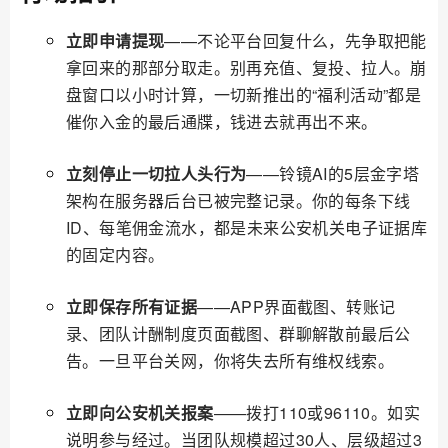
立即申请提现
——不论平台回复什么，先争取把能
拿回来的那部分取走。别再充值、复投、拉人。崩
盘窗口以小时计算，一切新推出的“福利活动”都是
催你入金的最后通牒，钱进去就再出不来。
立刻停止一切拉人头行为
——铃镜AI的5层金字塔
架构在服务器后台已被完整记录。你的每条下线
ID、每笔佣金流水，都是未来公安机关电子证据库
的固定内容。
立即保存所有证据
——APP界面截图、转账记
录、团队计酬制度页面截图、群聊解散前最后公
告。一旦平台关网，你将失去所有维权线索。
立即向公安机关报案
——拨打110或96110。如实
说明参与经过。当团队规模超过30人、层级超过3