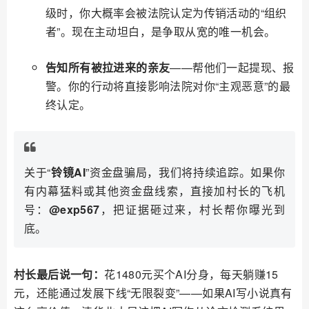
级时，你大概率会被法院认定为传销活动的“组织
者”。现在主动坦白，是争取从宽的唯一机会。
告知所有被拉进来的亲友
——帮他们一起提现、报
警。你的行动将直接影响法院对你“主观恶意”的最
终认定。
关于“
铃镜AI
”资金盘骗局，我们将持续追踪。如果你
有内幕猛料或其他资金盘线索，直接加村长的飞机
号：
@exp567
，把证据砸过来，村长帮你曝光到
底。
村长最后说一句：
花1480元买个AI分身，每天躺赚15
元，还能通过发展下线“无限裂变”——如果AI写小说真有