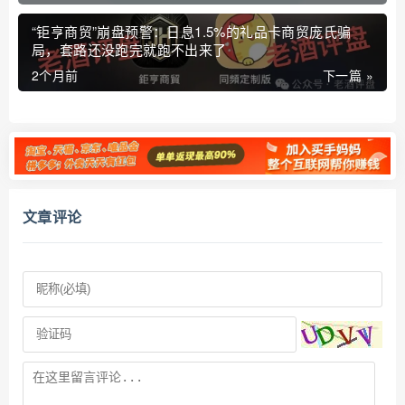
“钜亨商贸”崩盘预警：日息1.5%的礼品卡商贸庞氏骗
局，套路还没跑完就跑不出来了
2个月前
下一篇 »
文章评论