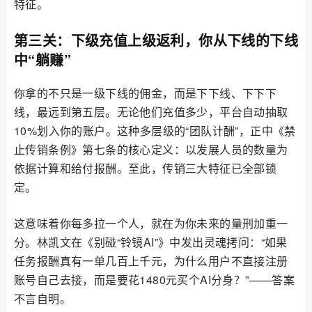
特征。
第三关：下级充值上级返利，你从下线的下线
中“躺赚”
你拿的不只是一级下线的佣金，而是下下线、下下下
线，最远到第五层。无论他们充值多少，平台自动抽取
10%划入你的账户。这种多层级的“团队计酬”，正中《禁
止传销条例》第七条的核心定义：以发展人员的数量为
依据计算和给付报酬。至此，传销三大特征已全部锁
定。
这意味着你每多拉一个人，就在为你未来的量刑加重一
分。林凯文在《别碰“铃镜AI”》中发出灵魂拷问：“如果
任务报酬真有一单几百上千元，为什么用户不直接注册
账号自己去接，而是要花1480元买个AI分身？”——答案
不言自明。