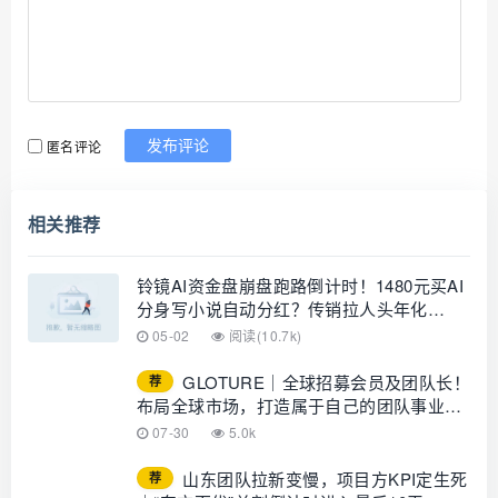
匿名评论
发布评论
相关推荐
铃镜AI资金盘崩盘跑路倒计时！1480元买AI
分身写小说自动分红？传销拉人头年化
10000%是跑路丧钟，新化农商银行已成功
05-02
阅读(10.7k)
拦截！
GLOTURE｜全球招募会员及团队长！
荐
布局全球市场，打造属于自己的团队事业，
想增加收入？想打造团队？加入
07-30
5.0k
GLOTURE！
山东团队拉新变慢，项目方KPI定生死
荐