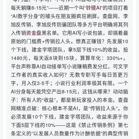
每天躺赚8-15元”——近期一个叫“
铃镜AI
”的项目打着
“AI数字分身”的噱头在朋友圈疯狂刷屏。查盘网、李
旭反传销、李旭反传防骗团队等多方平台明确将其列
入传销
资金盘
黑名单。它用AI写小说包装，却搞着最
原始的门槛费+传销拉人头。想真正赚钱？先发展10
个下线，建金字塔团队，拿5层下线10%的收益。投
1480元，每天返8块到15块，算算年化：330%+。
平台声称靠AI自动接单写小说赚稿费发分红，可文字
工作者的真实收入如何？无数专职写手每日苦更万
字，月入仅3-5千；小说行业利润率极其有限。一个
AI分身每天能凭空产出8-15元，这钱从哪来？动动脑
子：所有人的“收益”，都是新玩家投入的本金。查盘
网精准点破：核心根本不是AI，是“传销拉人头”。你
必须发展10个下线，建金字塔团队，收益来源于你
下面5层下线的10%——这是《禁止传销条例》第七
条定义的“以发展人员数量作为计酬依据”的典型传销