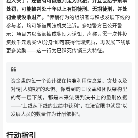
拉人头了，还很有可能被判定为共犯，并且会给予刑事
处罚，可能被判处十年以上有期徒刑、无期徒刑，并处
罚金或没收财产。”
传销行为的组织者与积极发展下线的
参与者，均可能被司法机关追诉。多地警方已公开警
示：项目方以高额抽成奖励为诱饵，声称只需一次性投
资数千元购买“AI分身”即可获得代理资质，再发展下线拿
更多奖励——这一行为已踩死传销三大特征。
资金盘的每一个设计都在精准利用信息差、贪婪以及
对“别人赚钱”的恐惧。你看到的日收益和团队架构里
的每一层下线，都是未来法院判决书上的量刑依据
——“上线从下线的业绩中获利”，在法官眼中就是“以
发展人员的数量作为计酬依据”。
行动指引