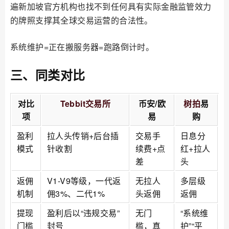
遍新加坡官方机构也找不到任何具有实际金融监管效力
的牌照支撑其全球交易运营的合法性。
系统维护=正在搬服务器=跑路倒计时。
三、同类对比
对比
Tebbit交易所
币安/欧
树拍
易
项
易
购
盈利
拉人头传销+后台插
交易手
日息分
模式
针收割
续费+点
红+拉人
差
头
返佣
V1-V9等级，一代返
无拉人
多层级
机制
佣3%、二代1%
头返佣
返佣
提现
盈利后以“违规交易”
无门
“系统维
门槛
封号
槛，真
护”“平