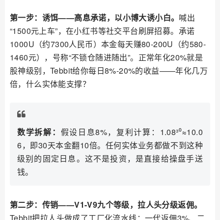
第一步：诱饵——高息承诺，以小博大诱小白。
喊出
“1500元上车”，在小红书等社交平台刷屏招募。承诺
1000U（约7300人民币）本金每天赚80-200U（约580-
1460元），号称“不锁仓随进随出”。正常年化20%就是
股神级别，Tebbit给你每日8%-20%的收益——年化几万
倍，什么实体能支撑？
数学拆解：
假设日息8%，复利计算：1.08³⁰≈10.0
6，即30天本金翻10倍。任何实体业务都做不到这种
级别的固定日息。这不是投资，是直接给操盘手送
钱。
第二步：传销——V1-V9九个等级，拉人头分级返佣。
Tebbit把拉人头做成了工厂化流水线：一代返佣3%、二