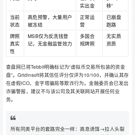
实出金
移”
当前
高危预警，大量用户
正常运
已崩盘
状态
被冻结
营
跑路
牌照
MSB仅为反洗钱登
多国合
无实质
真实
记，无金融监管效力
规牌照
资质
性
查盘网已将Tebbit明确标记为“虚拟币交易所包装的资金
盘”。Gridinsoft将其信任评分仅评为10/100，并确认其存
在虚假ICO、金字塔骗局等欺诈行为。金融委员会已发出
诈骗警报，建议不与该公司及其关联网站开展任何业
务。
所有同类平台的套路完全一样：高息诱饵→拉人头裂