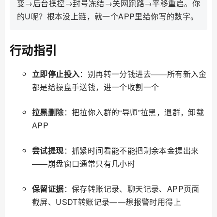
变→后台操控→封号冻结→关网跑路→平移重启。你
的U呢？根本没上链，就一个APP里给你写的数字。
行动指引
立即停止投入
：别再转一分钱进去——所有新入金
都是给操盘手送钱，进一个收割一个
拉黑删除
：把拉你入群的“导师”拉黑，退群，卸载
APP
尝试提现
：抓紧时间看能不能把剩余本金提出来
——崩盘窗口通常只有几小时
保留证据
：保存转账记录、聊天记录、APP页面
截屏、USDT转账记录——想报警时用得上