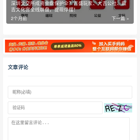
深圳文交所成资金盘保护伞？吉盛玩家、大吉公社、鼎
吉文化宫全线崩盘，提现停摆！
2个月前
下一篇 »
文章评论