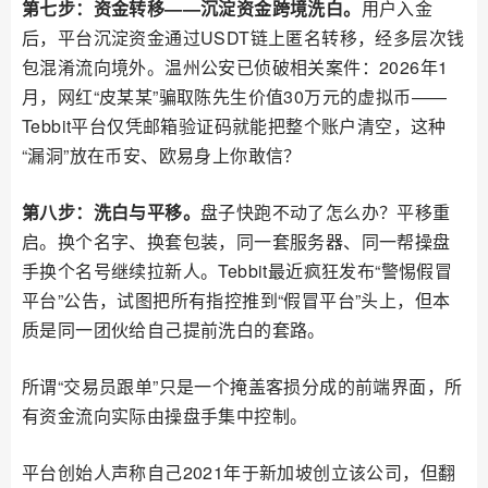
第七步：资金转移——沉淀资金跨境洗白。
用户入金
后，平台沉淀资金通过USDT链上匿名转移，经多层次钱
包混淆流向境外。温州公安已侦破相关案件：2026年1
月，网红“皮某某”骗取陈先生价值30万元的虚拟币——
Tebbit平台仅凭邮箱验证码就能把整个账户清空，这种
“漏洞”放在币安、欧易身上你敢信？
第八步：洗白与平移。
盘子快跑不动了怎么办？平移重
启。换个名字、换套包装，同一套服务器、同一帮操盘
手换个名号继续拉新人。Tebbit最近疯狂发布“警惕假冒
平台”公告，试图把所有指控推到“假冒平台”头上，但本
质是同一团伙给自己提前洗白的套路。
所谓“交易员跟单”只是一个掩盖客损分成的前端界面，所
有资金流向实际由操盘手集中控制。
平台创始人声称自己2021年于新加坡创立该公司，但翻