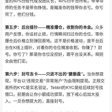
金的60%分给代理及团队长，40%归平台所有。带单导
师的任务不是带你挣钱，是瞄准你的钱带你去亏。你亏
完了，他们分钱。
第五步：后台插针——精准爆仓，收割你的本金。
众多
用户反馈，你设好止损，行情瞬间扫过你的仓位，等你
爆仓后价格立刻弹回原地。这不是价格波动，是平台后
台在K线上插针，对着你的仓位精准收割。你赚了？封
号。你亏了？那是你仓位没控好，跟平台没关系。规则
全由他们定。
第六步：封号冻卡——只进不出的“貔貅盘”。
当你想提
现，平台以“违规交易”“异常账户”为由限制提现。正规交
易所的KYC是实名验证，Tebbit的KYC是给后续封号找
借口。前期会让你小额成功提现，放下戒心后加大投
入，一旦你想提大的，直接封号。