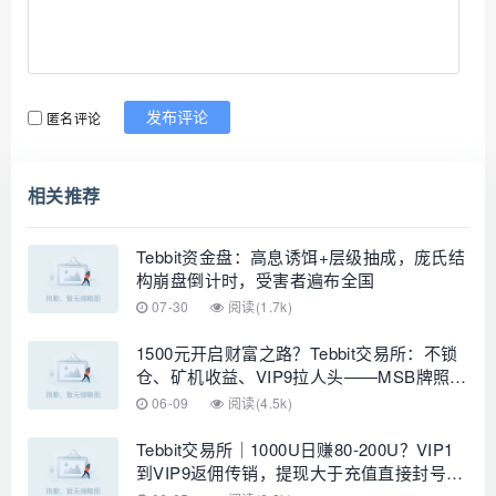
匿名评论
发布评论
相关推荐
Tebbit资金盘：高息诱饵+层级抽成，庞氏结
构崩盘倒计时，受害者遍布全国
07-30
阅读(1.7k)
1500元开启财富之路？Tebbit交易所：不锁
仓、矿机收益、VIP9拉人头——MSB牌照只
是遮羞布，你的U正在给柬埔寨园区凑跑路
06-09
阅读(4.5k)
费
Tebbit交易所｜1000U日赚80-200U？VIP1
到VIP9返佣传销，提现大于充值直接封号
——正规交易所从不拉人头