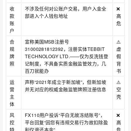
收
不涉及任何对公账户交易，用户入金全
❌
款
部进入个人钱包地址
高
账
危
户
合
宣称美国MSB注册号
⚠️
规
31000281812392，注册实体TEBBIT
虚
牌
TECHNOLOGY LTD.——仅为反洗钱登
假
照
记制度，不具备实质金融监管效力，几
背
百刀就能办
书
运
声称“2021年成立于新加坡”，但新加坡
⚠️
营
并无对应的权威金融监管牌照注册信息
空
主
壳
体
风
FX110用户投诉“平白无故冻结账号”，
❌
控
平台回复“因您有违规交易行为故扣除盈
高
特
利仅退还本金”
危