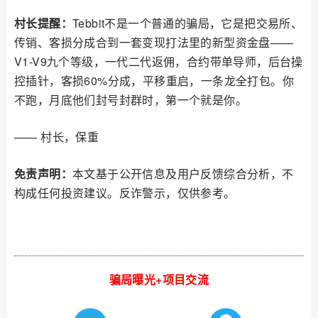
村长提醒：
Tebbit不是一个普通的骗局，它是把交易所、
传销、客损分成合到一套变现打法里的新型资金盘——
V1-V9九个等级，一代二代返佣，合约带单导师，后台操
控插针，客损60%分成，平移重启，一条龙全打包。你
不跑，月底他们封号封群时，第一个就是你。
—— 村长，保重
免责声明：
本文基于公开信息及用户反馈综合分析，不
构成任何投资建议。反诈警示，仅供参考。
骗局曝光+项目交流