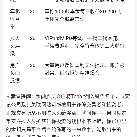
年化
20
声称1000U本金每日收益80-200U，
收益
年化完全脱离常识
率
拉人
20
VIP1到VIP9等级、一代二代返佣、
头层
手续费返利，完全符合传销三大特征
级
用户
20
大量用户反馈盈利无法提现、账户被
负面
封禁、后台插针精准爆仓
反馈
⚠️
紧急提醒：
金融委员会已将
Tebbit
列入警告名单，认定
该公司及其关联网站可能被用于诈骗交易者和投资者。
正规交易所从不用拉人头给奖励，就问你——何时见过
币安靠拉人头扩客？你投资的钱根本不上链，你账户里
的余额只是平台后台给你写的一串数字。能取出来的