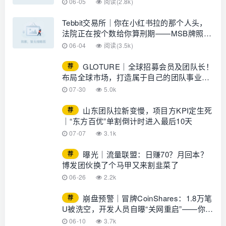
06-05
阅读(2.8k)
Tebbit交易所｜你在小红书拉的那个人头，
法院正在按个数给你算刑期——MSB牌照保
不了你
06-04
阅读(3.5k)
GLOTURE｜全球招募会员及团队长！
荐
布局全球市场，打造属于自己的团队事业，
想增加收入？想打造团队？加入
07-30
5.0k
GLOTURE！
山东团队拉新变慢，项目方KPI定生死
荐
｜“东方百优”单割倒计时进入最后10天
07-07
3.1k
曝光｜流量联盟：日赚70？月回本？
荐
博发团伙换了个马甲又来割韭菜了
06-26
2.2k
崩盘预警｜冒牌CoinShares：1.8万笔
荐
U被洗空，开发人员自曝“关网重启”——你的
钱早已不在账上
06-10
3.7k