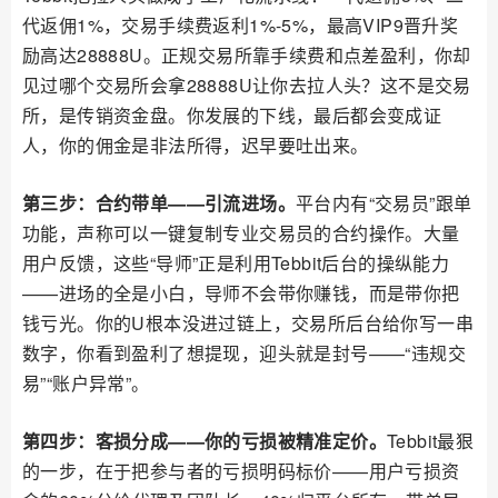
代返佣1%，交易手续费返利1%-5%，最高VIP9晋升奖
励高达28888U。正规交易所靠手续费和点差盈利，你却
见过哪个交易所会拿28888U让你去拉人头？这不是交易
所，是传销资金盘。你发展的下线，最后都会变成证
人，你的佣金是非法所得，迟早要吐出来。
第三步：合约带单——引流进场。
平台内有“交易员”跟单
功能，声称可以一键复制专业交易员的合约操作。大量
用户反馈，这些“导师”正是利用Tebbit后台的操纵能力
——进场的全是小白，导师不会带你赚钱，而是带你把
钱亏光。你的U根本没进过链上，交易所后台给你写一串
数字，你看到盈利了想提现，迎头就是封号——“违规交
易”“账户异常”。
第四步：客损分成——你的亏损被精准定价。
Tebbit最狠
的一步，在于把参与者的亏损明码标价——用户亏损资