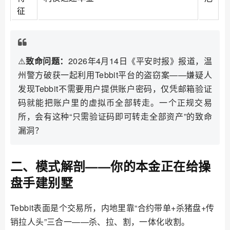
征
⚠️
致命问题：
2026年4月14日《平安时报》报道，温
州警方破获一起利用Tebbit平台的盗窃案——嫌疑人
发现Tebbit不需要用户提供账户密码，仅凭邮箱验证
码就能把账户里的虚拟币全部转走。一个正规交易
所，会有这种“只需验证码即可转走全部资产”的致命
漏洞？
二、模式解剖——你的本金正在给操
盘手建别墅
Tebbit表面是个交易所，内地里靠“合约带单+杀猪盘+传
销拉人头”三合一——杀、拉、割，一体化收割。