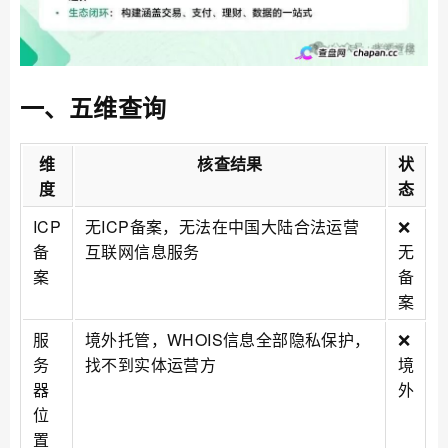
一、五维查询
维
核查结果
状
度
态
ICP
无ICP备案，无法在中国大陆合法运营
❌
备
互联网信息服务
无
案
备
案
服
境外托管，WHOIS信息全部隐私保护，
❌
务
找不到实体运营方
境
器
外
位
置