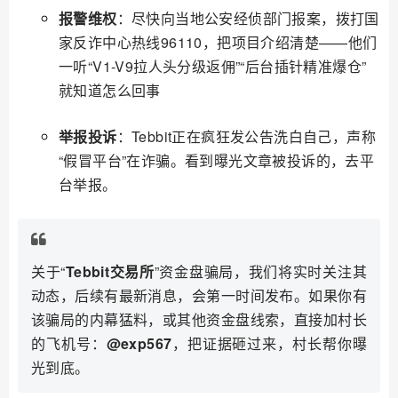
报警维权
：尽快向当地公安经侦部门报案，拨打国
家反诈中心热线96110，把项目介绍清楚——他们
一听“V1-V9拉人头分级返佣”“后台插针精准爆仓”
就知道怎么回事
举报投诉
：Tebbit正在疯狂发公告洗白自己，声称
“假冒平台”在诈骗。看到曝光文章被投诉的，去平
台举报。
关于“
Tebbit交易所
”资金盘骗局，我们将实时关注其
动态，后续有最新消息，会第一时间发布。如果你有
该骗局的内幕猛料，或其他资金盘线索，直接加村长
的飞机号：
@exp567
，把证据砸过来，村长帮你曝
光到底。