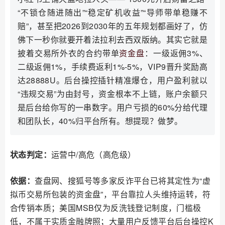
“不锁仓随进随出”“稳定矿机收益”“导师带单稳赚不
赔”，甚至把2026到2030年的五年规划都画好了，仿
佛下一秒你就要开着法拉利去西双版纳。其实它就是
披着交易所外衣的合约带单
资金盘
：一级返佣3%、
二级返佣1%，手续费返利1%-5%，VIP9晋升奖励高
达28888U。后台操控插针精准爆仓，用户盈利就以
“违规交易”为由封号，资金根本不上链，账户余额只
是后台给你写的一串数字。用户亏损的60%分给代理
和团队长，40%归平台所有。想提现？做梦。
状态判定：
运营中/高危（高危级）
依据：
查盘网、搜狐号等多家反诈平台已将其定性为“虚
拟币交易所包装的资金盘”，平台靠拉人头维持运转，符
合传销本质；美国MSB仅为反洗钱登记制度，门槛极
低，不属于实质金融牌照；大量用户反馈平台后台操控K