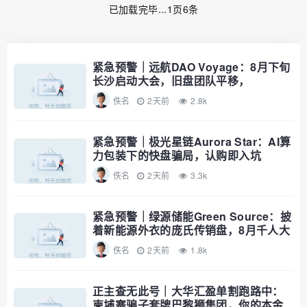
已加载完毕...1页6条
紧急预警｜远航DAO Voyage：8月下旬
长沙启动大会，旧盘团队平移，
RWA+大宗商品包装——又是庞氏滚盘
佚名
2天前
2.8k
的老剧本
紧急预警｜极光星链Aurora Star：AI算
力包装下的快盘骗局，认购即入坑
佚名
2天前
3.3k
紧急预警｜绿源储能Green Source：披
着新能源外衣的庞氏传销盘，8月千人大
会就是收割信号
佚名
2天前
1.8k
正主查无此号｜大华汇盈单割跑路中：
柬埔寨骗子套牌巴黎狮集团，你的本金