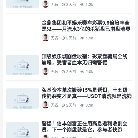
无名
2天前
1.2k
金鼎集团和平娱乐赛车彩票9.6倍赔率全
是鬼——月流水3亿的杀猪盘已崩盘清零
无名
2天前
1.9k
顶级娱乐城崩盘收割：彩票盘骗局全线
崩塌，受害者血本无归需警惕
无名
2天前
2.0k
弘基资本单次搬砖15%是诱饵，十五级
传销裂变才是真——USDT清洗就是洗钱
公告，趁资金池没爆赶紧撤
无名
2天前
3.3k
警惕！信丰创富正在用高息返利收割会
员，下一个崩盘就是它，参与者快跑