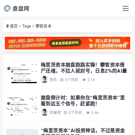
首页
Tags
攀智资本
梅里茨资本崩盘跑路实锤！攀智资本借
尸还魂，不拉人就封号，日息2%的AI量
化
佚名
3个月前
2.1k
崩盘倒计时：如果你在“梅里茨资本”里
看到这五个信号，赶紧跑！
防骗君
5个月前
3.4k
“梅里茨资本”AI投资神话，不过是资金