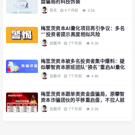
盘骗局的科技伪装
佚名
6个月前
3.5k
梅里茨资本AI量化项目再引争议：多名
“”投资者提示高度相似风险
加载中
7个月前
6.3k
梅里茨资本被多名投资者集中爆料：疑
似攀智资本原班团队“换名”重启AI量化
加载中
7个月前
4.8k
梅里茨资本跟单类资金盘骗局，原攀智
资本诈骗团伙的平移重启盘，不拉人就
封
加载中
7个月前
2.2k