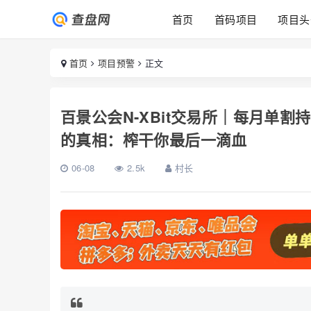
首页
首码项目
项目头
首页
项目预警
正文
百景公会N-XBit交易所｜每月单割
的真相：榨干你最后一滴血
06-08
2.5k
村长