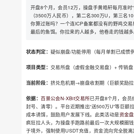
开盘8个月，会员12万，操盘手黄皓轩每月准时“
（3500万人民币），第二名300万U，第三名
你算过账吗？一个连ICP备案都没有的野鸡交易
最后的鱼饵。你拉来的人越多，他卷走的钱越多
状态判定：
疑似崩盘/功能停用（每月单割已成惯
项目类型：
交易所盘（虚假金融交易盘）+ 传销盘
当前阶段：
挤兑危机期→崩盘收割期（巨额奖励拉
依据：
百景公会
N-XBit交易所
已开盘8个月，会员
封号、清零）。平台近期推出“送500万U”等巨额
成本诱饵，鼓励用户发展下线。此类活动是
资金盘
疯狂拉人头，为操盘手跑路前最后一次大规模圈钱
于境外，强制使用USDT充值，资金流向完全脱离