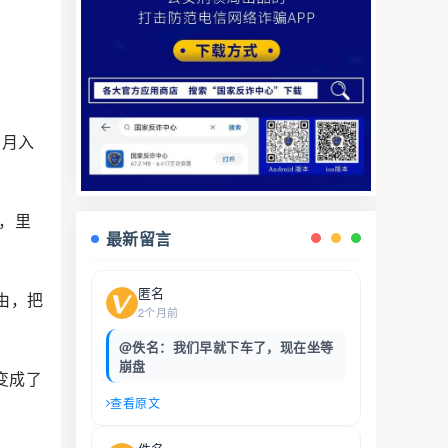
，月入
，里
最新留言
匿名
由，把
2个月前
@佚名：我们早就下车了，现在坐等
崩盘
变成了
查看原文