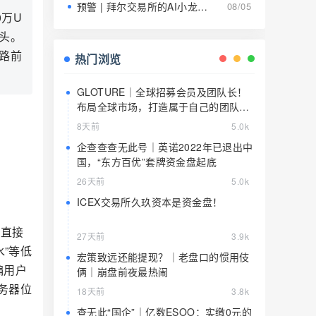
预警 | 拜尔交易所的AI小龙虾就是9级传销的马甲，日息1.5%养肥了就该宰了
08/05
0万U
人头。
路前
热门浏览
GLOTURE｜全球招募会员及团队长！
布局全球市场，打造属于自己的团队事
业，想增加收入？想打造团队？加入
8天前
5.0k
GLOTURE！
企查查查无此号｜英诺2022年已退出中
国，“东方百优”套牌资金盘起底
26天前
5.0k
ICEX交易所久玖资本是资金盘！
户直接
27天前
3.9k
水”等低
宏策致远还能提现？｜老盘口的惯用伎
骗用户
俩｜崩盘前夜最热闹
务器位
18天前
3.8k
查无此“国企”｜亿数ESOO：实缴0元的