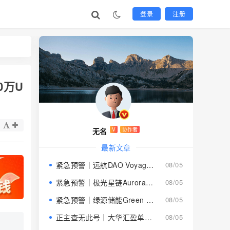
登录
注册
0万U
无名
V
协作者
最新文章
紧急预警｜远航DAO Voyage：8月下旬长沙启动大会，旧盘团队平移，RWA+大宗商品包装——又是庞氏滚盘的老剧本
08/05
紧急预警｜极光星链Aurora Star：AI算力包装下的快盘骗局，认购即入坑
08/05
紧急预警｜绿源储能Green Source：披着新能源外衣的庞氏传销盘，8月千人大会就是收割信号
08/05
正主查无此号｜大华汇盈单割跑路中：柬埔寨骗子套牌巴黎狮集团，你的本金已清零
08/05