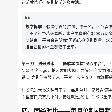
在帮黄皓轩扩充跑路前的资金池。
数学拆解：
假设你真的拉到了第一名，平台承诺给
上不了的野鸡交易所，账户里真的有3500万
动结束，平台会告诉你“因系统检测到刷量，您
连自己投的本金都取不出来。
第三刀：送米送水——低成本包装“良心平台”。
平
景公会”的logo，拍照发朋友圈，显得“平台实力
谱”。等到你拉够了人，平台一次性收割，你连那
村长见过太多这种盘子了。每月单割，是筛选“还
崩盘窗口只有几小时，错过就是永别。你能取出来
四、同类对比——每月单割+巨额