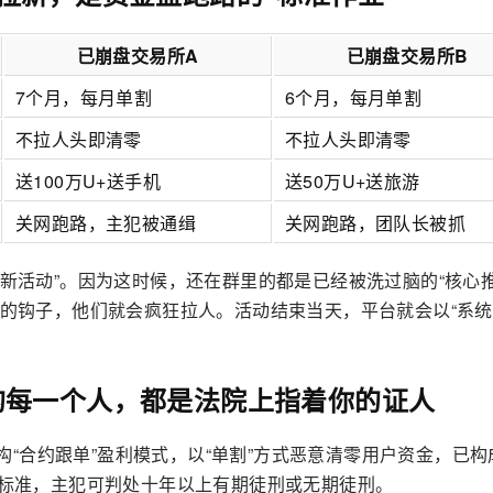
已崩盘交易所A
已崩盘交易所B
7个月，每月单割
6个月，每月单割
不拉人头即清零
不拉人头即清零
送100万U+送手机
送50万U+送旅游
关网跑路，主犯被通缉
关网跑路，团队长被抓
拉新活动”。因为这时候，还在群里的都是已经被洗过脑的“核心
”的钩子，他们就会疯狂拉人。活动结束当天，平台就会以“系统
的每一个人，都是法院上指着你的证人
所虚构“合约跟单”盈利模式，以“单割”方式恶意清零用户资金，已
”标准，主犯可判处十年以上有期徒刑或无期徒刑。