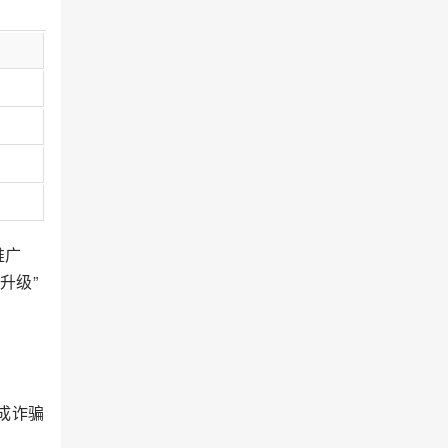
推广
升级”
构成诈骗