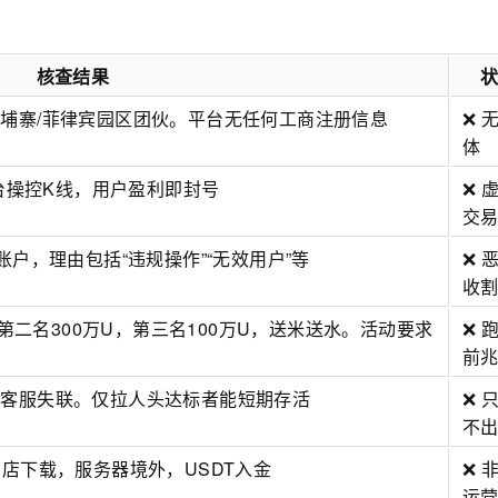
核查结果
埔寨/菲律宾园区团伙。平台无任何工商注册信息
❌ 
体
后台操控K线，用户盈利即封号
❌ 
交
账户，理由包括“违规操作”“无效用户”等
❌ 
收
，第二名300万U，第三名100万U，送米送水。活动要求
❌ 
前
、客服失联。仅拉人头达标者能短期存活
❌ 
不
店下载，服务器境外，USDT入金
❌ 
运