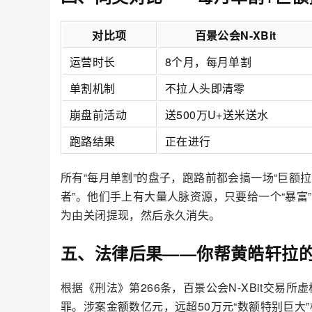
对比项
百景公会N-XBit
运营时长
8个月，每月单割
单割机制
不拉人头即清零
崩盘前活动
送500万U+送米送水
跑路结果
正在进行
所有“每月单割”的盘子，跑路前都会搞一场“巨额
者”。他们手上有大量人脉资源，只要给一个“暴富
为由关闭提现，然后永久消失。
五、法律后果——你帮黄皓轩拉
根据《刑法》第266条，百景公会N-XBit交易
罪。涉案金额数亿元，远超50万元“数额特别巨大