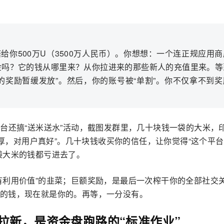
你500万U（3500万人民币）。你想想：一个连正规应用
现金吗？它的钱从哪里来？从你拉进来的那些新人的充值里来。等
的奖励暂缓发放”。然后，你的账号被“单割”。你不仅拿不到奖
台还搞“送米送水”活动，截图发群里，几十块钱一袋的大米，印
雄厚，对用户真好”。几十块钱收买你的信任，让你觉得“这个平
袋大米的钱都亏进去了。
有利用价值”的韭菜；巨额奖励，是最后一次榨干你的全部社交
的钱，现在就是你的。再等，一分没有。
拉新，是资金盘跑路的“标准作业”