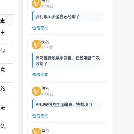
佚名
4个月前
合利集团资金盘已经崩了
状态
查看原文
无主
佚名
4个月前
虚假
易
鼎鸿鑫源股票杀猪盘，已经准备二次
收割了
恶意
查看原文
割
跑路
佚名
4个月前
兆
ANU安努资金盘骗局，快割项目
只进
出
查看原文
非法
匿名
营