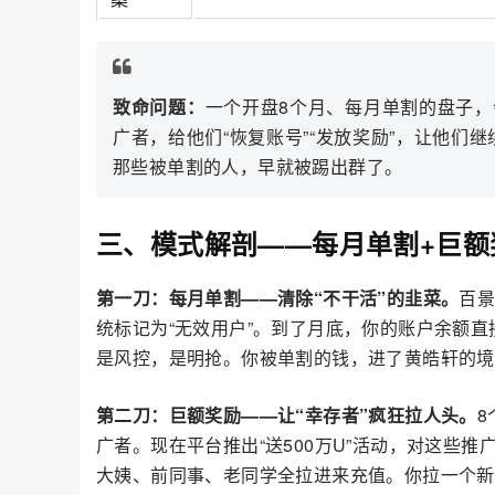
致命问题：
一个开盘8个月、每月单割的盘子，
广者，给他们“恢复账号”“发放奖励”，让他们继
那些被单割的人，早就被踢出群了。
三、模式解剖——每月单割+巨额
第一刀：每月单割——清除“不干活”的韭菜。
百
统标记为“无效用户”。到了月底，你的账户余额直接
是风控，是明抢。你被单割的钱，进了黄皓轩的境外
第二刀：巨额奖励——让“幸存者”疯狂拉人头。
8
广者。现在平台推出“送500万U”活动，对这些
大姨、前同事、老同学全拉进来充值。你拉一个新