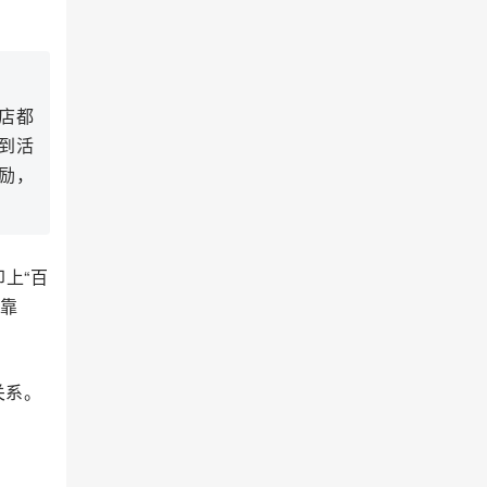
商店都
到活
励，
上“百
台靠
关系。