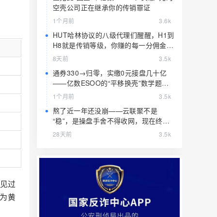
空壳公司正在继承你的传销罪证
1个月前
3.6k
HUT哈林协议的八级代理们醒醒，H1到
H8就是传销等级，你赚的每一分佣金都
是赃款
8天前
3.5k
通券330→归零，实缴0元接盘几十亿
——亿数ESOO的“平移换壳”数学题，
算完就赶紧跑
1个月前
3.5k
熬了近一年还没崩——云联聚不是
“稳”，是操盘手舍不得收网，现在终于
要收了
28天前
3.5k
你见过
成为黄