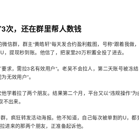
”3次，还在群里帮人数钱
易所的微信群，群主“黄皓轩”每天发合约盈利截图，号称“跟着我做
00U，提现秒到账。他信了，把家里20万积蓄全投了进去。
广要求，需拉3名有效用户”。老吴不会拉人，第二天账号被冻结
为无效用户”。
次他学着拉了两个朋友。结果第二个月，平台又以“违规操作”为
取不出来。
进新群，疯狂转发活动海报。他不知道，自己每次被单割的U，都
拉进来的那两个朋友，正准备起诉他。