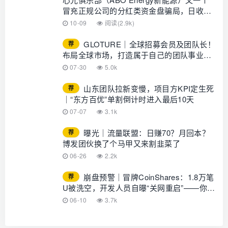
冒充正规公司的分红类资金盘骗局，日收益
1%，月收益30%，典型的杀猪盘，高度预
10-09
阅读(2.9k)
警！
GLOTURE｜全球招募会员及团队长！
荐
布局全球市场，打造属于自己的团队事业，
想增加收入？想打造团队？加入
07-30
5.0k
GLOTURE！
山东团队拉新变慢，项目方KPI定生死
荐
｜“东方百优”单割倒计时进入最后10天
07-07
3.1k
曝光｜流量联盟：日赚70？月回本？
荐
博发团伙换了个马甲又来割韭菜了
06-26
2.2k
崩盘预警｜冒牌CoinShares：1.8万笔
荐
U被洗空，开发人员自曝“关网重启”——你的
钱早已不在账上
06-10
3.7k