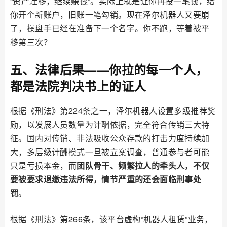
“资产迁移，继续赚钱”。实际上就是让你再投一笔钱，给
你开个新账户，旧账一笔勾销。现在泽尔机器人又要崩
了，操盘手已经在准备下一个名字。你不跑，等着被平
移第三次？
五、法律后果——你拉的每一个人，
都是法院判决书上的证人
根据《刑法》第224条之一，泽尔机器人设置多级推荐奖
励，以发展人员数量为计酬依据，完全符合传销三大特
征。国内对传销、非法吸收公众存款的打击力度持续加
大，多层级计酬模式一旦被立案调查，普通参与者可能
只是亏损本金，而
团队骨干、频繁拉人的牵头人，不仅
要被要求退缴违法所得，情节严重的还会面临刑事处
罚
。
根据《刑法》第266条，该平台虚构“机器人租赁”业务，