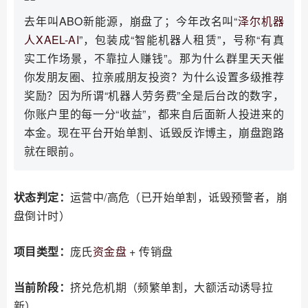
去年叫ABO新能源，崩盘了；今年改名叫“
泽尔机器
人
XAEL-AI
”，包装成“智能机器人租赁”，号称“有真
实工作场景，不靠拉人赚钱”。那为什么群里天天催
你发朋友圈、拉亲戚朋友投资？为什么设置多级推荐
奖励？因为所谓“机器人劳务费”全是后台改的数字，
你账户里的每一分“收益”，都来自后面新人投进来的
本金。现在平台开始单割、诋毁反诈博主，崩盘跑路
就在眼前。
状态判定：
运营中/高危（已开始单割，诋毁预警者，崩
盘倒计时）
项目类型：
庞氏
资金盘
+ 传销盘
当前阶段：
挤兑危机期（频繁单割，大额活动诱导拉
新）