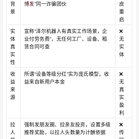
背
博发
”同一诈骗团伙
皮
景
重
启
实
宣称“泽尔机器人有真实工作场景，企
❌
体
业付劳务费”，无任何工厂、设备、租
无
真
赁合同可查
实
实
体
性
收
所谓“设备等级分红”实为庞氏模型，收
❌
益
益来自新用户本金
无
来
真
源
实
盈
利
拉
强制发朋友圈、拉亲友投资，设置多级
❌
人
推荐奖励，以拉人头数量为计酬依据
传