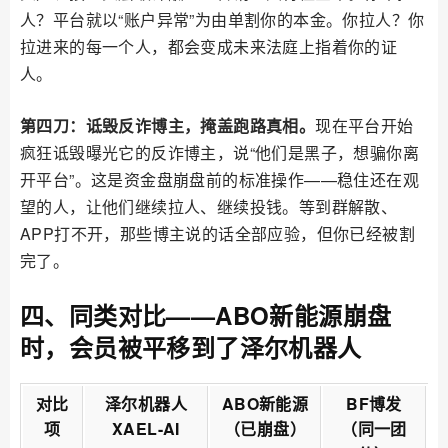
人？平台就以“账户异常”为由单割你的本金。你拉人？你
拉进来的每一个人，都会变成未来法庭上指着你的证
人。
第四刀：诋毁反诈博主，掩盖跑路真相。
现在平台开始
疯狂诋毁曝光它的反诈博主，说“他们是黑子，想骗你离
开平台”。这是资金盘崩盘前的标准操作——稳住还在观
望的人，让他们继续拉人、继续投钱。等到群解散、
APP打不开，那些博主说的话全部应验，但你已经被割
完了。
四、同类对比——ABO新能源崩盘
时，会员被平移到了泽尔机器人
对比
泽尔机器人
ABO新能源
BF博发
项
XAEL-AI
（已崩盘）
（同一团