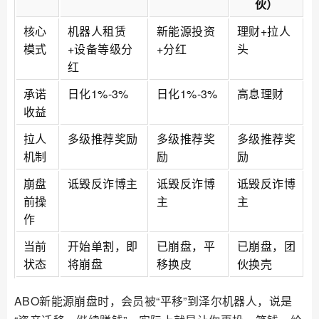
伙）
核心
机器人租赁
新能源投资
理财+拉人
模式
+设备等级分
+分红
头
红
承诺
日化1%-3%
日化1%-3%
高息理财
收益
拉人
多级推荐奖励
多级推荐奖
多级推荐奖
机制
励
励
崩盘
诋毁反诈博主
诋毁反诈博
诋毁反诈博
前操
主
主
作
当前
开始单割，即
已崩盘，平
已崩盘，团
状态
将崩盘
移换皮
伙换壳
ABO新能源崩盘时，会员被“平移”到泽尔机器人，说是