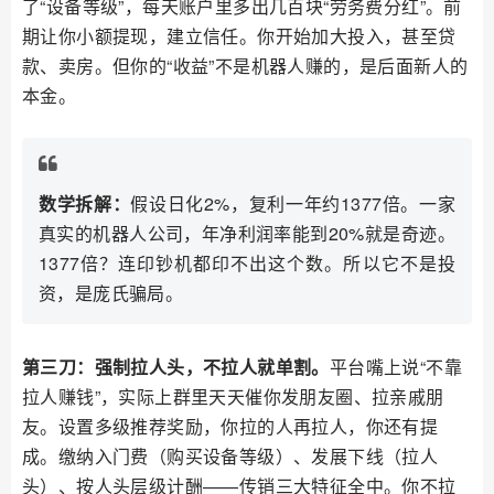
了“设备等级”，每天账户里多出几百块“劳务费分红”。前
期让你小额提现，建立信任。你开始加大投入，甚至贷
款、卖房。但你的“收益”不是机器人赚的，是后面新人的
本金。
数学拆解：
假设日化2%，复利一年约1377倍。一家
真实的机器人公司，年净利润率能到20%就是奇迹。
1377倍？连印钞机都印不出这个数。所以它不是投
资，是庞氏骗局。
第三刀：强制拉人头，不拉人就单割。
平台嘴上说“不靠
拉人赚钱”，实际上群里天天催你发朋友圈、拉亲戚朋
友。设置多级推荐奖励，你拉的人再拉人，你还有提
成。缴纳入门费（购买设备等级）、发展下线（拉人
头）、按人头层级计酬——传销三大特征全中。你不拉