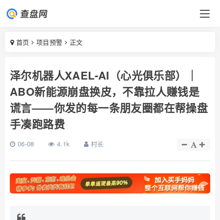
首页
项目预警
正文
泽尔机器人XAEL-AI（心光俱乐部）｜
ABO新能源崩盘换皮，不靠拉人赚钱是
谎言——你发的每一条朋友圈都在帮操盘
手凑跑路费
06-08
4.1k
村长