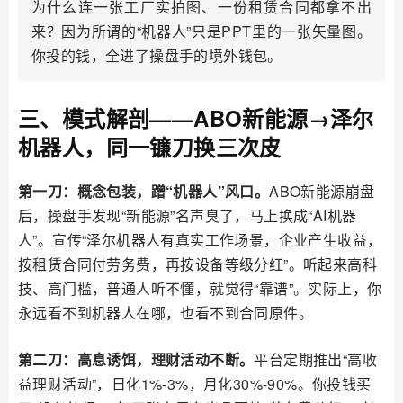
为什么连一张工厂实拍图、一份租赁合同都拿不出
来？因为所谓的“机器人”只是PPT里的一张矢量图。
你投的钱，全进了操盘手的境外钱包。
三、模式解剖——ABO新能源→泽尔
机器人，同一镰刀换三次皮
第一刀：概念包装，蹭“机器人”风口。
ABO新能源崩盘
后，操盘手发现“新能源”名声臭了，马上换成“AI机器
人”。宣传“泽尔机器人有真实工作场景，企业产生收益，
按租赁合同付劳务费，再按设备等级分红”。听起来高科
技、高门槛，普通人听不懂，就觉得“靠谱”。实际上，你
永远看不到机器人在哪，也看不到合同原件。
第二刀：高息诱饵，理财活动不断。
平台定期推出“高收
益理财活动”，日化1%-3%，月化30%-90%。你投钱买