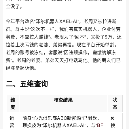
全没了。
今年平台改名“泽尔机器人XAEL-AI”，老周又被拉进新
群。群主说“这次不一样，我们有真实机器人，企业付劳
务费，不靠拉人赚钱”。老周为了“回本”，又投了5万，还
拉着上次亏钱的老婆、弟弟再投。现在平台开始单割，
老周的账号被冻结，客服说“因违规操作，需缴纳解冻
费”。老周的老婆、弟弟天天打电话骂他。他的朋友们已
经准备起诉他。
二、五维查询
维
核查结果
状
度
态
运
前身“心光俱乐部ABO新能源”已崩盘，
❌
营
现换皮为“泽尔机器人XAEL-AI”，与“
BF
换