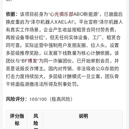
依据：
该项目前身为“
心光俱乐部
ABO新能源”，已崩盘后
换皮重启为“泽尔机器人XAEL-AI”。平台宣称“泽尔机器人
有真实工作场景，企业产生收益按租赁合同付劳务费，
再按设备等级分红”，但无任何实体设备、工厂、租赁合
同可查。实际运营中强制用户发朋友圈、拉人头，设置
多层级推荐奖励，以发展下线数量为核心计酬依据。该
团伙与“BF
博发
”为同一诈骗团伙，已开始单割会员，并
恶意诋毁反诈博主。国内对传销、非法吸收公众存款的
打击力度持续加大，多层级计酬模式一旦立案，团队骨
干将面临退缴违法所得及刑事处罚。
风险评分：
100/100（极高风险）
评分指
风
说明
标
险