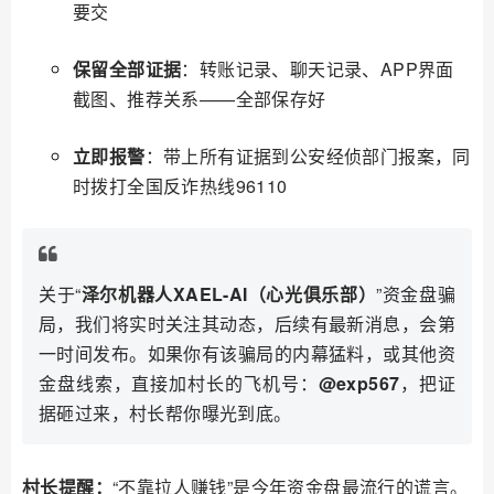
要交
保留全部证据
：转账记录、聊天记录、APP界面
截图、推荐关系——全部保存好
立即报警
：带上所有证据到公安经侦部门报案，同
时拨打全国反诈热线96110
关于“
泽尔机器人XAEL-AI（心光俱乐部）
”资金盘骗
局，我们将实时关注其动态，后续有最新消息，会第
一时间发布。如果你有该骗局的内幕猛料，或其他资
金盘线索，直接加村长的飞机号：
@exp567
，把证
据砸过来，村长帮你曝光到底。
村长提醒：
“不靠拉人赚钱”是今年资金盘最流行的谎言。