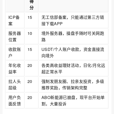
得
分
ICP备
15
无工信部备案，只能通过第三方链
案
接下载APP
服务器
10
境外服务器，操盘手随时可关网跑
位置
路
收款账
15
USDT/个人账户收款，资金直接流
户
向境外
年化收
20
各类高收益理财活动，日化/月化远
益率
超正常水平
拉人头
20
强制发朋友圈、拉亲友投资，多级
层级
推荐奖励，传销架构完整
用户负
20
ABO新能源已崩盘，现平台开始单
面反馈
割，大量投诉