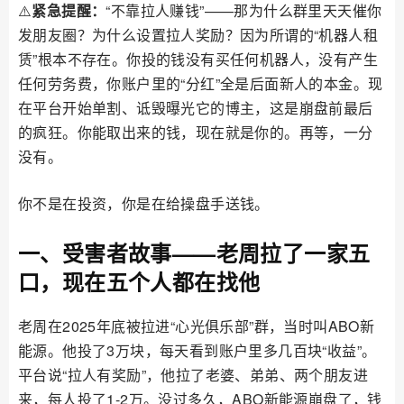
⚠️
紧急提醒：
“不靠拉人赚钱”——那为什么群里天天催你
发朋友圈？为什么设置拉人奖励？因为所谓的“机器人租
赁”根本不存在。你投的钱没有买任何机器人，没有产生
任何劳务费，你账户里的“分红”全是后面新人的本金。现
在平台开始单割、诋毁曝光它的博主，这是崩盘前最后
的疯狂。你能取出来的钱，现在就是你的。再等，一分
没有。
你不是在投资，你是在给操盘手送钱。
一、受害者故事——老周拉了一家五
口，现在五个人都在找他
老周在2025年底被拉进“心光俱乐部”群，当时叫ABO新
能源。他投了3万块，每天看到账户里多几百块“收益”。
平台说“拉人有奖励”，他拉了老婆、弟弟、两个朋友进
来，每人投了1-2万。没过多久，ABO新能源崩盘了，钱