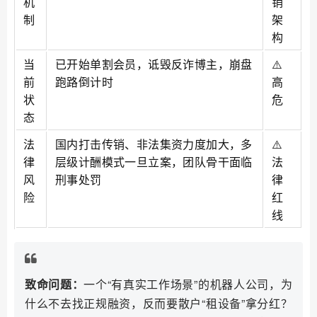
机
销
制
架
构
当
已开始单割会员，诋毁反诈博主，崩盘
⚠️
前
跑路倒计时
高
状
危
态
法
国内打击传销、非法集资力度加大，多
⚠️
律
层级计酬模式一旦立案，团队骨干面临
法
风
刑事处罚
律
险
红
线
致命问题：
一个“有真实工作场景”的机器人公司，为
什么不去找正规融资，反而要散户“租设备”拿分红？