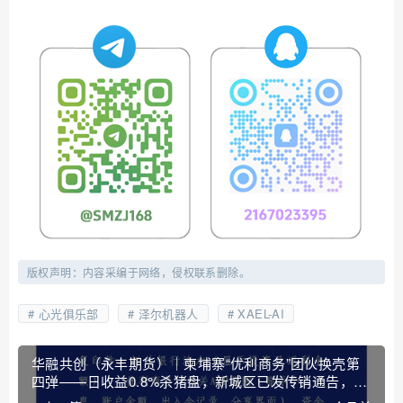
版权声明：内容采编于网络，侵权联系删除。
心光俱乐部
泽尔机器人
XAEL-AI
华融共创（永丰期货）｜柬埔寨“优利商务”团伙换壳第
四弹——日收益0.8%杀猪盘，新城区已发传销通告，四
个月圈钱过亿