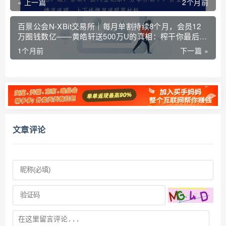
« 上一篇
2个月前
百景公会N-XBit交易所｜每月单割持续8个月，会员12
万圈钱数亿——黄皓轩送500万U的真相：榨干你最后一
滴血
1个月前
下一篇 »
文章评论