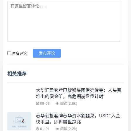
匿名评论
发布评论
相关推荐
大华汇盈套牌巴黎狮集团借壳传销：人头费
堆出的假金矿，高危期崩盘倒计时
08-08
阅读(2.8k)
春华创投套牌春华资本割韭菜，USDT入金
快杀盘，即将崩盘跑路
01-01
阅读(2.2k)