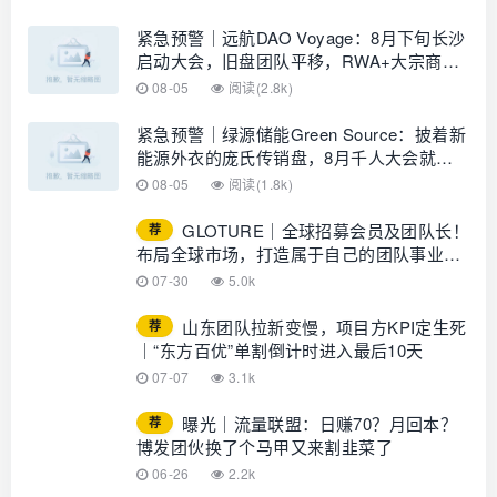
紧急预警｜远航DAO Voyage：8月下旬长沙
启动大会，旧盘团队平移，RWA+大宗商品
包装——又是庞氏滚盘的老剧本
08-05
阅读(2.8k)
紧急预警｜绿源储能Green Source：披着新
能源外衣的庞氏传销盘，8月千人大会就是
收割信号
08-05
阅读(1.8k)
GLOTURE｜全球招募会员及团队长！
荐
布局全球市场，打造属于自己的团队事业，
想增加收入？想打造团队？加入
07-30
5.0k
GLOTURE！
山东团队拉新变慢，项目方KPI定生死
荐
｜“东方百优”单割倒计时进入最后10天
07-07
3.1k
曝光｜流量联盟：日赚70？月回本？
荐
博发团伙换了个马甲又来割韭菜了
06-26
2.2k