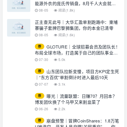
能源外衣的庞氏传销盘，8月千人大会就是
收割信号
08-05
阅读(1.8k)
正主查无此号｜大华汇盈单割跑路中：柬埔
寨骗子套牌巴黎狮集团，你的本金已清零
08-05
阅读(1.6k)
GLOTURE｜全球招募会员及团队长！
荐
布局全球市场，打造属于自己的团队事业，
想增加收入？想打造团队？加入
07-30
5.0k
GLOTURE！
山东团队拉新变慢，项目方KPI定生死
荐
｜“东方百优”单割倒计时进入最后10天
07-07
3.1k
曝光｜流量联盟：日赚70？月回本？
荐
博发团伙换了个马甲又来割韭菜了
06-26
2.2k
崩盘预警｜冒牌CoinShares：1.8万笔
荐
U被洗空，开发人员自曝“关网重启”——你的