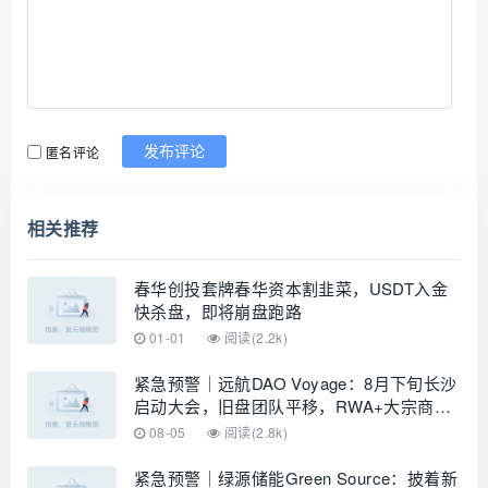
匿名评论
发布评论
相关推荐
春华创投套牌春华资本割韭菜，USDT入金
快杀盘，即将崩盘跑路
01-01
阅读(2.2k)
紧急预警｜远航DAO Voyage：8月下旬长沙
启动大会，旧盘团队平移，RWA+大宗商品
包装——又是庞氏滚盘的老剧本
08-05
阅读(2.8k)
紧急预警｜绿源储能Green Source：披着新