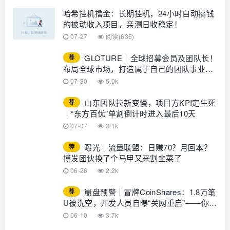
哈希挂机撸金：长期挂机，24小时自动搞钱
的被动收入项目，亲测日收稳定！
07-27
阅读(635)
GLOTURE｜全球招募会员及团队长！
荐
布局全球市场，打造属于自己的团队事业，
想增加收入？想打造团队？加入
07-30
5.0k
GLOTURE！
山东团队拉新变慢，项目方KPI定生死
荐
｜“东方百优”单割倒计时进入最后10天
07-07
3.1k
曝光｜流量联盟：日赚70？月回本？
荐
博发团伙换了个马甲又来割韭菜了
06-26
2.2k
崩盘预警｜冒牌CoinShares：1.8万笔
荐
U被洗空，开发人员自曝“关网重启”——你的
钱早已不在账上
06-10
3.7k