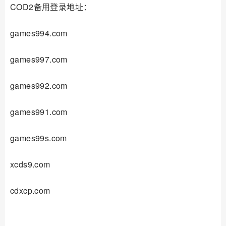
COD2备用登录地址：
games994.com
games997.com
games992.com
games991.com
games99s.com
xcds9.com
cdxcp.com