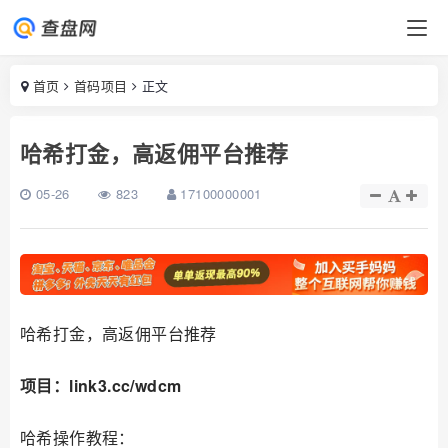
首页
首码项目
正文
哈希打金，高返佣平台推荐
05-26
823
17100000001
哈希打金，高返佣平台推荐
项目：link3.cc/wdcm
哈希操作教程：