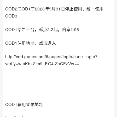
COD2/COD1于2026年5月31日停止使用，统一使用
COD3
COD1哈希平台，返点2.2起，赔率1.95
COD1注册地址，点击进入
http://cod-games.net/#/pages/login/code_login?
verify=wlaKb+2Im9LEO4iZbCFzVw==
COD1备用登录地址