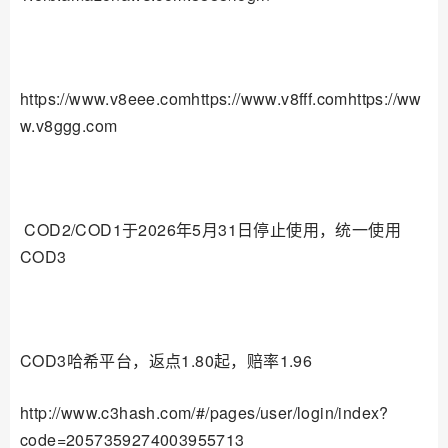
https://www.v8eee.comhttps://www.v8fff.comhttps://ww
w.v8ggg.com
COD2/COD1于2026年5月31日停止使用，统一使用
COD3
COD3哈希平台，返点1.80起，赔率1.96
http://www.c3hash.com/#/pages/user/login/index?
code=2057359274003955713