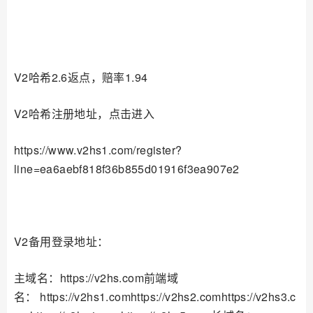
V2哈希2.6返点，赔率1.94
V2哈希注册地址，点击进入
https://www.v2hs1.com/register?
line=ea6aebf818f36b855d01916f3ea907e2
V2备用登录地址：
主域名：https://v2hs.com前端域
名： https://v2hs1.comhttps://v2hs2.comhttps://v2hs3.c