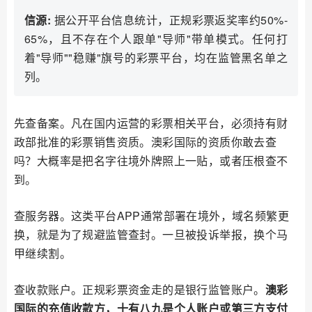
信源:
据公开平台信息统计，正规彩票返奖率约50%-
65%，且不存在个人跟单"导师"带单模式。任何打
着"导师""稳赚"旗号的彩票平台，均在监管黑名单之
列。
先查备案。凡在国内运营的彩票相关平台，必须持有财
政部批准的彩票销售资质。澳彩国际的资质你敢去查
吗？大概率是把名字往境外牌照上一贴，或者压根查不
到。
查服务器。这类平台APP通常部署在境外，域名频繁更
换，就是为了规避监管查封。一旦被投诉举报，换个马
甲继续割。
查收款账户。正规彩票资金走的是银行监管账户。
澳彩
国际的充值收款方，十有八九是个人账户或第三方支付