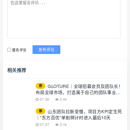
匿名评论
发布评论
相关推荐
GLOTURE｜全球招募会员及团队长！
荐
布局全球市场，打造属于自己的团队事业，
想增加收入？想打造团队？加入
07-30
5.0k
GLOTURE！
山东团队拉新变慢，项目方KPI定生死
荐
｜“东方百优”单割倒计时进入最后10天
07-07
3.1k