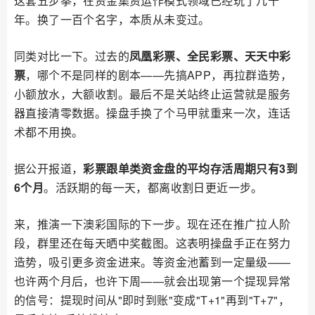
这套五步拳，在资金集资运作模式领域已经玩了几十
年。换了一百个名字，本质从未变过。
同类对比一下。过去的
凤凰彩票、全民彩票、天天中彩
票
，哪个不是同样的剧本——先搞APP，再拉群造势，
小额放水，大额收割。最后不是关站终止运营就是服务
器直接清零数据。操盘手换了个马甲就重来一次，连话
术都不用换。
据公开报道，
彩票跟单类资金盘的平均存活周期只有3到
6个月
。活跃期的每一天，都离收割日更近一步。
来，推演一下澳彩国际的下一步。现在还在推广拉人阶
段，群里还在每天晒中奖截图。这表明操盘手正在努力
造势，吸引更多资金进来。等资金池蓄到一定量级——
也许两个月后，也许下周——就会出现第一个提现异常
的信号：提现时间从"即时到账"变成"T+1"再到"T+7"，