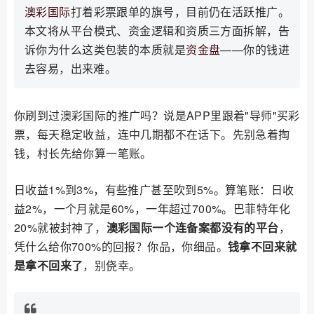
澳彩国际
打着彩票跟单的旗号，目前仍在活跃推广。
本文将从平台模式、资金逻辑和资质三方面拆解，告
诉你为什么这类包装的本质就是
资金盘
——你的钱进
去容易，出来难。
你刷到过澳彩国际的推广吗？说是APP里跟着"导师"买彩
票，每天稳定收益，连中几期都不在话下。先别急着掏
钱，村长先给你算一笔账。
日收益1%到3%，有些推广甚至吹到5%。算笔账：日收
益2%，一个月就是60%，一年超过700%。巴菲特年化
20%就被封神了，
澳彩国际一个连备案都没有的平台
，
凭什么给你700%的回报？你品，你细品。
钱拿不回来就
是拿不回来了
，别侥幸。