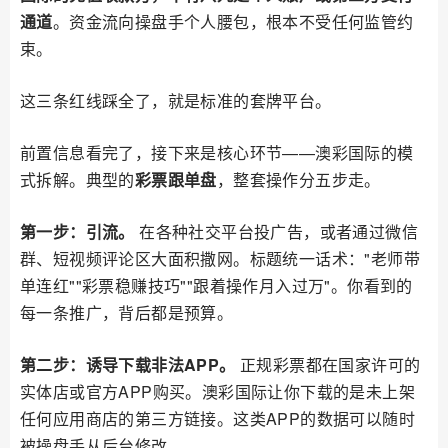
通道
。资金流向操盘手个人腰包，根本不受任何监管约
束。
这三条红线踩全了，就是标准的套牌平台。
前置信息看完了，接下来是核心环节——澳彩国际的模
式拆解。典型的
彩票跟单盘
，整套操作分五步走。
第一步：引流。
在各种社交平台投广告，或者通过微信
群、短视频评论区大面积撒网。标题统一话术："老师带
单连红""彩票稳赚技巧""跟着操作月入过万"。你看到的
每一条推广，背后都是预算。
第二步：诱导下载非法APP。
正规彩票都在国家许可的
实体店或官方APP购买。澳彩国际让你下载的是未上架
任何应用商店的第三方链接。这类APP的数据可以随时
被操盘手从后台修改。