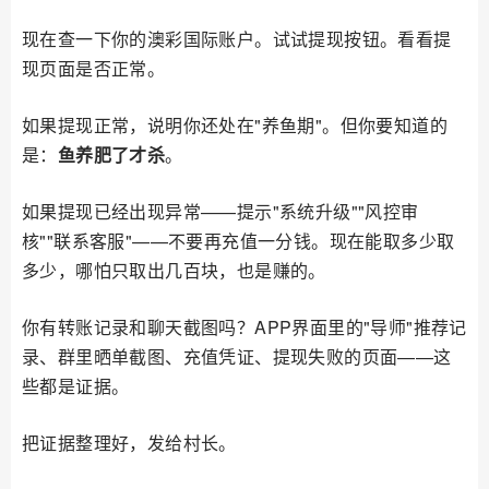
现在查一下你的澳彩国际账户。试试提现按钮。看看提
现页面是否正常。
如果提现正常，说明你还处在"养鱼期"。但你要知道的
是：
鱼养肥了才杀
。
如果提现已经出现异常——提示"系统升级""风控审
核""联系客服"——不要再充值一分钱。现在能取多少取
多少，哪怕只取出几百块，也是赚的。
你有转账记录和聊天截图吗？APP界面里的"导师"推荐记
录、群里晒单截图、充值凭证、提现失败的页面——这
些都是证据。
把证据整理好，发给村长。