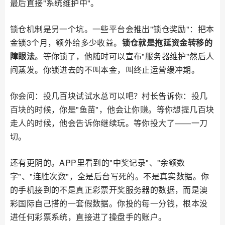
最后直接"系统维护中"。
锁仓机制是另一个坑。一些平台会推出"锁仓奖励"：把本
金锁3个月，额外给多少收益。
锁仓就是拖延资金转移的
障眼法
。等你锁了，他随时可以宣布"服务器维护"然后人
间蒸发。你锁进去的不叫本金，叫终止运营缓冲期。
你会问：投几百块试试水总可以吧？村长告诉你：投几
百块的时候，你是"鱼苗"，他会让你赚。等你想提几百块
走人的时候，他会告诉你继续玩。等你投大了——一刀
切。
还有更阴的。APP里看到的"中奖记录"、"余额数
字"、"连胜次数"，全是后台写死的。不是真实数据。你
的手机接到的不是真正彩票开奖服务器的数据，而是澳
彩国际自己搭的一套假数据。你投的每一分钱，根本没
进任何彩票系统，直接进了操盘手的账户。