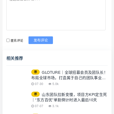
匿名评论
发布评论
相关推荐
GLOTURE｜全球招募会员及团队长！
荐
布局全球市场，打造属于自己的团队事业，
想增加收入？想打造团队？加入
07-30
5.0k
GLOTURE！
山东团队拉新变慢，项目方KPI定生死
荐
｜“东方百优”单割倒计时进入最后10天
07-07
3.1k