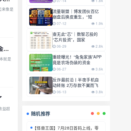
07-14
1.8k
起来像是
流量联盟｜博发团伙百亿
崩盘后换皮重生，“短
07-12
1.9k
查无此“芯”｜数智芯投的
“芯片投资”，国家
06-29
2.8k
正主查无此号｜大华汇盈单割跑路中：柬埔寨骗子套牌巴黎狮集团，你的本金已清零
重磅曝光！“兔兔家族”APP
本就是
竟是农场伪装的资金
06-27
3.6k
反诈最前沿丨半夜手机自
动转账 2万存款不翼而飞
06-13
3.8k
了
收益超
随机推荐
【怪兽王国】7月28日首码上线，零