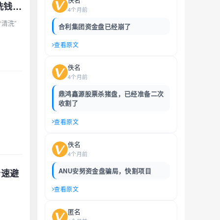
弘基资本单次搬砖15%是诱饵，十五级传销裂变才是真——USDT清洗就是洗钱公告，趁资金池没爆赶紧撤
4个月前
清洗”
合利集团资金盘已经崩了
查看原文
佚名
4个月前
鼎鸿鑫源股票杀猪盘，已经准备二次
收割了
查看原文
佚名
4个月前
ANU安努资金盘骗局，快割项目
者速避
查看原文
匿名