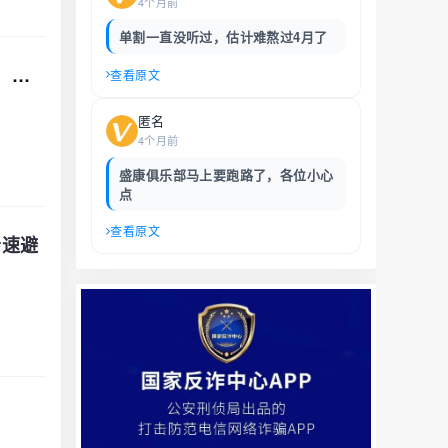
4个月前
单割一直没听过，估计难熬过4月了
深度曝光鸿运万交所：打着助农旗号的资金盘骗局，收割了多少人的血汗钱，远离！
查看原文
匿名
4个月前
盛康俱乐部马上要跑路了，各位小心
点
查看原文
者速避