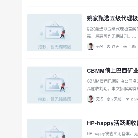
姚家甄选以五级代理极差奖制
高，最高可判无期徒刑。...
无名
昨天
1.5k
CBMM傍上巴西矿
CBMM冒用巴西矿冶公司
高危收割期。本文拆解其模式
无名
2天前
2.2
HP-happy活
HP-happy被查实无备