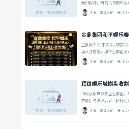
元AI同源，当前活跃期即收
无名
2天前
1.2
金鼎集团和平娱乐赛
金鼎集团/和平娱乐以赛车
模式涉传销，如今已崩盘收割
无名
2天前
1.9
顶级娱乐城崩盘收割
顶级娱乐城彩票盘已崩盘，
学陷阱与法律后果，附行动指
无名
2天前
2.0