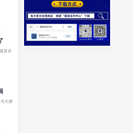
了
查其合
局
旗号大肆