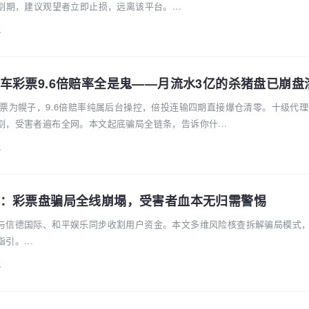
割期，建议观望者立即止损，远离该平台。...
k
车彩票9.6倍赔率全是鬼——月流水3亿的杀猪盘已崩盘
彩票为幌子，9.6倍赔率纯属后台操控，倍投连输四期直接爆仓清零。十级代
，受害者遍布全网。本文起底骗局全链条，告诉你什...
k
：彩票盘骗局全线崩塌，受害者血本无归需警惕
与信德国际、和平娱乐同步收割用户资金。本文多维风险核查拆解骗局模式
引。...
k