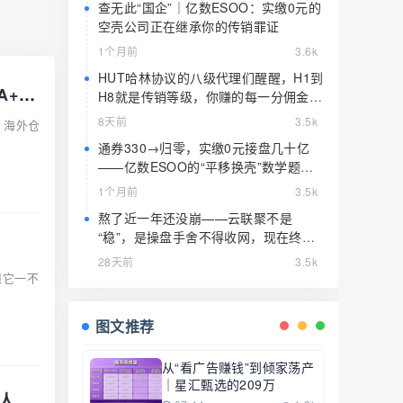
查无此“国企”｜亿数ESOO：实缴0元的
空壳公司正在继承你的传销罪证
1个月前
3.6k
HUT哈林协议的八级代理们醒醒，H1到
紧急预警｜远航DAO Voyage：8月下旬长沙启动大会，旧盘团队平移，RWA+大宗商品包装——又是庞氏滚盘的老剧本
H8就是传销等级，你赚的每一分佣金都
是赃款
8天前
3.5k
、海外仓
通券330→归零，实缴0元接盘几十亿
——亿数ESOO的“平移换壳”数学题，
算完就赶紧跑
1个月前
3.5k
熬了近一年还没崩——云联聚不是
“稳”，是操盘手舍不得收网，现在终于
要收了
28天前
3.5k
但它一不
图文推荐
从“看广告赚钱”到倾家荡产
｜星汇甄选的209万
紧急预警｜绿源储能Green Source：披着新能源外衣的庞氏传销盘，8月千人大会就是收割信号