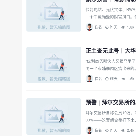
储能电站、光伏实体、RW
一个千载难逢的财富风口。但
佚名
昨天
1.8k
“优利商务那伙人又换马甲
同一个柬埔寨园区搞出来的。
佚名
昨天
1.6k
预警 | 拜尔交易所
拜尔交易所自称会员10万，
30%——这套组合拳打下来
佚名
昨天
2.4k