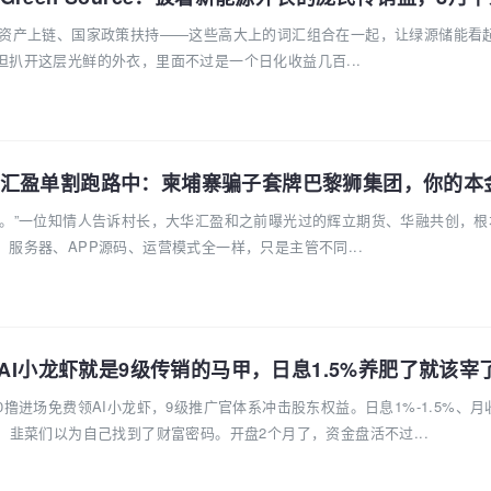
A资产上链、国家政策扶持——这些高大上的词汇组合在一起，让绿源储能看
扒开这层光鲜的外衣，里面不过是一个日化收益几百...
了。”一位知情人告诉村长，大华汇盈和之前曝光过的辉立期货、华融共创，根
服务器、APP源码、运营模式全一样，只是主管不同...
的AI小龙虾就是9级传销的马甲，日息1.5%养肥了就该宰
0撸进场免费领AI小龙虾，9级推广官体系冲击股东权益。日息1%-1.5%、月
，韭菜们以为自己找到了财富密码。开盘2个月了，资金盘活不过...