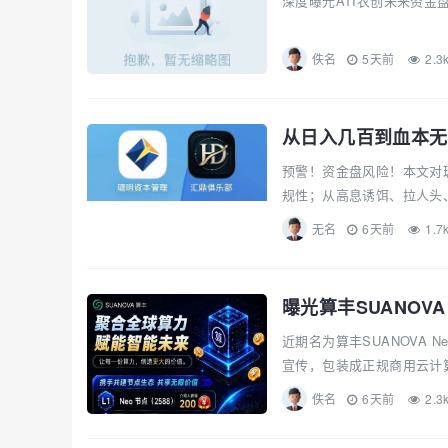
深度曝光ATI农创未来资金
佚名
5天前
2.3
从日入几百到血本无
预警！资金盘风险！本文对
规性；从高息诱饵、拉人头、
无名
6天前
1.7
曝光算丰SUANOV
近期名为算丰SUANOVA 
宣传，包装成正规商用云计
佚名
6天前
2.3