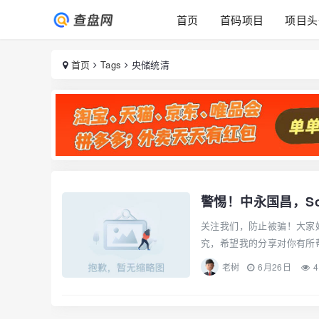
首页
首码项目
项目头
首页
Tags
央储统清
关注我们，防止被骗！大家
究，希望我的分享对你有所帮
老树
6月26日
4