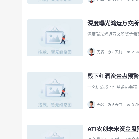
深度曝光鸿运万交所资金盘
无名
5天前
2.7
殿下红酒资金盘预警
一文讲清殿下红酒骗局套路：
无名
5天前
3.2
ATI农创未来资金