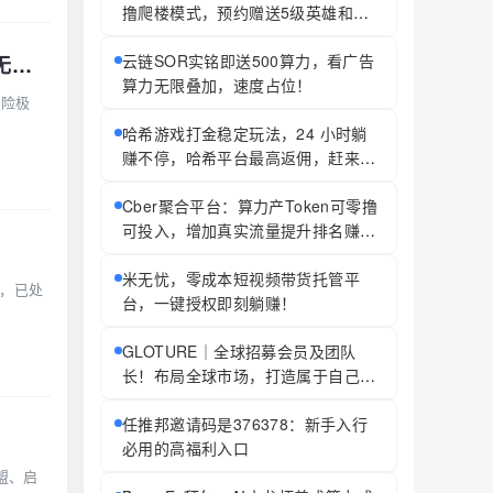
撸爬楼模式，预约赠送5级英雄和红
包，名额只有2000，同时招募团队
长，拉群有福利
云链SOR实铭即送500算力，看广告
姚家甄选五级代理极差奖——卖990元透骨膏，你赚2000元？传销刑期最高无期，自己算
算力无限叠加，速度占位！
风险极
哈希游戏打金稳定玩法，24 小时躺
赚不停，哈希平台最高返佣，赶来你
就赚！
Cber聚合平台：算力产Token可零撸
可投入，增加真实流量提升排名赚管
理手续/费
米无忧，零成本短视频带货托管平
务，已处
台，一键授权即刻躺赚！
GLOTURE｜全球招募会员及团队
长！布局全球市场，打造属于自己的
团队事业，想增加收入？想打造团
队？加入 GLOTURE！
任推邦邀请码是376378：新手入行
必用的高福利入口
盟、启