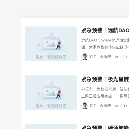
远航DAO Voyage是近
储、大宗商品实体供应链”为
佚名
昨天
2.8k
紧急预警｜极光星链A
AI算力、大数据机房、智
上架正规应用商店，二搞每日
佚名
昨天
3.1k