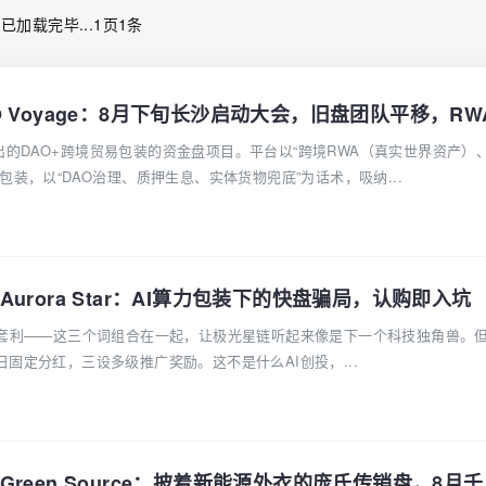
已加载完毕...1页1条
期冒出的DAO+跨境贸易包装的资金盘项目。平台以“跨境RWA（真实世界资产）
包装，以“DAO治理、质押生息、实体货物兜底”为话术，吸纳...
urora Star：AI算力包装下的快盘骗局，认购即入坑
能套利——这三个词组合在一起，让极光星链听起来像是下一个科技独角兽。
固定分红，三设多级推广奖励。这不是什么AI创投，...