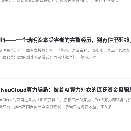
盘骗局：高息诱惑背后的庞氏结构，拉人头返利陷阱，远离这个陷阱...
k
归——一个瑭明资本受害者的完整经历，别再往里砸钱
瑭明资本进行全面深度拆解：从ICP备案、运营主体、收款账户等五个维度核
锁仓等角度解剖其收割模式；用具体数字算一笔账，揭...
k
A NeoCloud算力骗局：披着AI算力外衣的庞氏资金盘骗
NeoCloud的项目在各大社群疯狂推广，打着国产AI算力、TaaS算力即服务的
算平台，推出不同档位节点投资套餐，承诺固定每日收益、团队多...
k