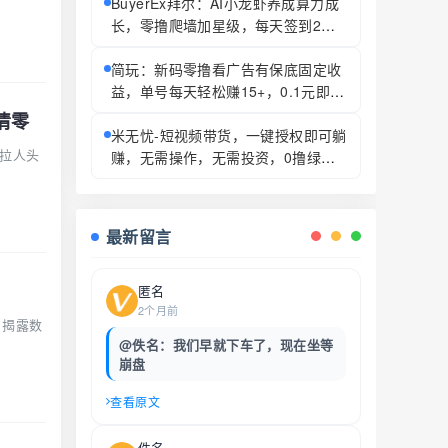
BuyerEx拜尔：AI小龙虾养成算力成
长，零撸爬墙加星级，每天签到2次
获2枚AIC币
简玩：新码零撸看广告有保底固定收
益，单号每天轻松赚15+，0.1元即可
提现
清零
米无忧-短视频带货，一键授权即可躺
理拉人头
赚，无需操作，无需投资，0撸绿色
正规！
最新留言
匿名
2个月前
，揭露数
@佚名：我们早就下车了，现在坐等
崩盘
查看原文
佚名