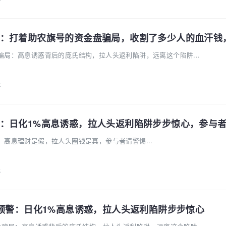
骗局：高息诱惑背后的庞氏结构，拉人头返利陷阱，远离这个陷阱...
k
：日化1%高息诱惑，拉人头返利陷阱步步惊心，参与
高息理财是假，拉人头圈钱是真，参与者请警惕...
k
盘预警：日化1%高息诱惑，拉人头返利陷阱步步惊心