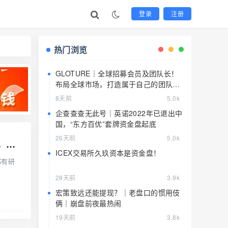
登录
注册
热门浏览
GLOTURE｜全球招募会员及团队长！
布局全球市场，打造属于自己的团队事
业，想增加收入？想打造团队？加入
8天前
5.0k
GLOTURE！
企查查查无此号｜英诺2022年已退出中
国，“东方百优”套牌资金盘起底
26天前
5.0k
警惕！中永国昌，Sollong，众海联盟，央储统清，博纳商城，Polygon6D，蜂巢网络
ICEX交易所久玖资本是资金盘！
都有研
28天前
3.9k
宏策致远还能提现？｜老盘口的惯用伎
俩｜崩盘前夜最热闹
19天前
3.8k