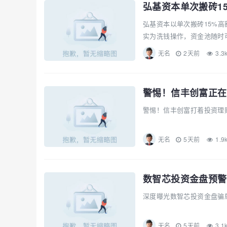
弘基资本以单次搬砖15%高
实为洗钱操作，资金池随时可
无名
2天前
3.3
警惕！信丰创富正在
警惕！信丰创富打着投资理财
无名
5天前
1.9
数智芯投资金盘预警
深度曝光数智芯投资金盘骗
无名
5天前
3.1