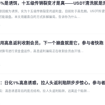
额回报为诱饵，实为十五级传销裂变的返利盘，目前处于高危期。USDT所谓“
能崩盘。本文用最直白的方式拆解骗局，告诉你为什么...
k
用高息返利收割会员，下一个崩盘就是它，参与者快跑
旗号进行资金盘运作，高息返利骗局正在收割会员血汗钱...
k
：日化1%高息诱惑，拉人头返利陷阱步步惊心，参与
局：高息诱惑背后的庞氏结构，拉人头返利陷阱，远离这个陷阱...
k