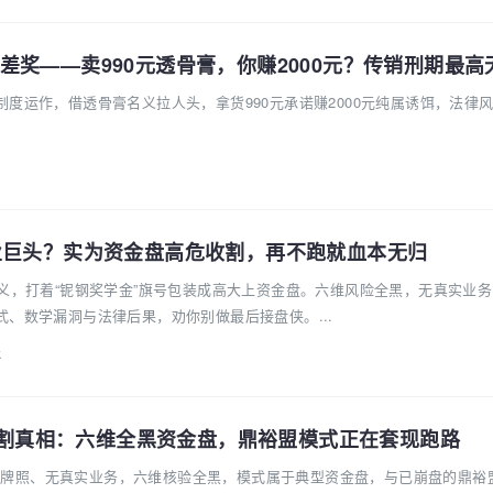
度运作，借透骨膏名义拉人头，拿货990元承诺赚2000元纯属诱饵，法律
业巨头？实为资金盘高危收割，再不跑就血本无归
名义，打着“铌钢奖学金”旗号包装成高大上资金盘。六维风险全黑，无真实业
、数学漏洞与法律后果，劝你别做最后接盘侠。...
k
跃期收割真相：六维全黑资金盘，鼎裕盟模式正在套现跑路
案、无牌照、无真实业务，六维核验全黑，模式属于典型资金盘，与已崩盘的鼎裕