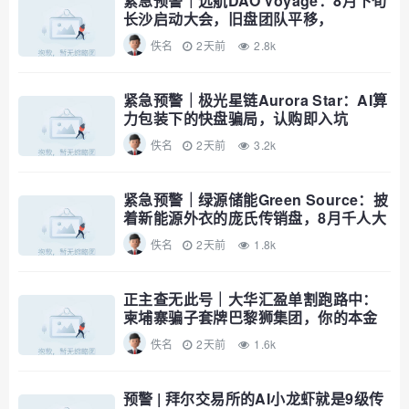
紧急预警｜远航DAO Voyage：8月下旬
长沙启动大会，旧盘团队平移，
RWA+大宗商品包装——又是庞氏滚盘
佚名
2天前
2.8k
的老剧本
紧急预警｜极光星链Aurora Star：AI算
力包装下的快盘骗局，认购即入坑
佚名
2天前
3.2k
紧急预警｜绿源储能Green Source：披
着新能源外衣的庞氏传销盘，8月千人大
会就是收割信号
佚名
2天前
1.8k
正主查无此号｜大华汇盈单割跑路中：
柬埔寨骗子套牌巴黎狮集团，你的本金
已清零
佚名
2天前
1.6k
预警 | 拜尔交易所的AI小龙虾就是9级传