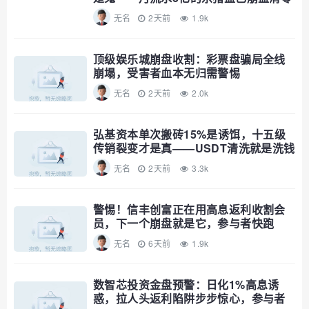
无名
2天前
1.9k
顶级娱乐城崩盘收割：彩票盘骗局全线
崩塌，受害者血本无归需警惕
无名
2天前
2.0k
弘基资本单次搬砖15%是诱饵，十五级
传销裂变才是真——USDT清洗就是洗钱
公告，趁资金池没爆赶紧撤
无名
2天前
3.3k
警惕！信丰创富正在用高息返利收割会
员，下一个崩盘就是它，参与者快跑
无名
6天前
1.9k
数智芯投资金盘预警：日化1%高息诱
惑，拉人头返利陷阱步步惊心，参与者