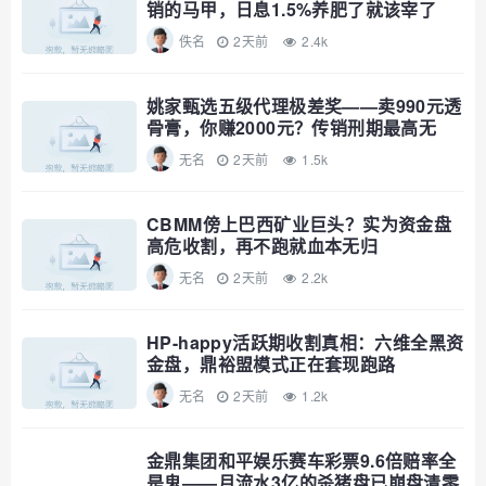
销的马甲，日息1.5%养肥了就该宰了
佚名
2天前
2.4k
姚家甄选五级代理极差奖——卖990元透
骨膏，你赚2000元？传销刑期最高无
期，自己算
无名
2天前
1.5k
CBMM傍上巴西矿业巨头？实为资金盘
高危收割，再不跑就血本无归
无名
2天前
2.2k
HP-happy活跃期收割真相：六维全黑资
金盘，鼎裕盟模式正在套现跑路
无名
2天前
1.2k
金鼎集团和平娱乐赛车彩票9.6倍赔率全
是鬼——月流水3亿的杀猪盘已崩盘清零