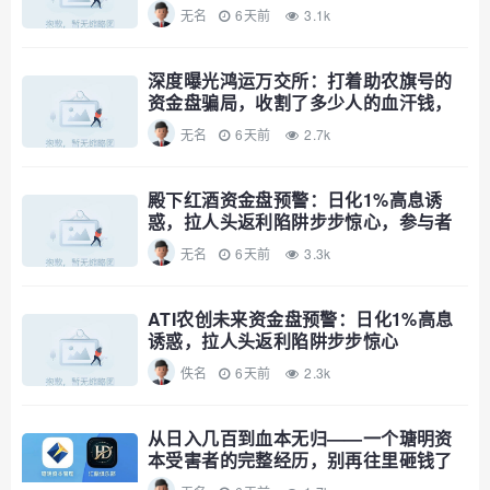
速避
无名
6天前
3.1k
深度曝光鸿运万交所：打着助农旗号的
资金盘骗局，收割了多少人的血汗钱，
远离！
无名
6天前
2.7k
殿下红酒资金盘预警：日化1%高息诱
惑，拉人头返利陷阱步步惊心，参与者
速避
无名
6天前
3.3k
ATI农创未来资金盘预警：日化1%高息
诱惑，拉人头返利陷阱步步惊心
佚名
6天前
2.3k
从日入几百到血本无归——一个瑭明资
本受害者的完整经历，别再往里砸钱了