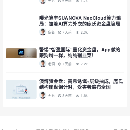
无名
6天前
1.7k
曝光算丰SUANOVA NeoCloud算力骗
局：披着AI算力外衣的庞氏资金盘骗局
佚名
7天前
2.3k
警惕“智盈国际”量化资金盘，App做的
跟狗啃一样，纯纯割韭菜！
老酒
7天前
2.2k
澳博资金盘：高息诱饵+层级抽成，庞氏
结构崩盘倒计时，受害者遍布全国
无名
8天前
1.6k