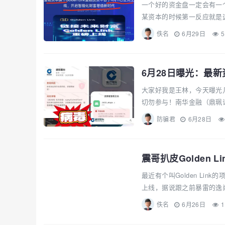
一个好的资金盘一定会有一个
某资本的时候第一反应就是这
佚名
6月29日
5
6月28日曝光：最
大家好我是王林，今天曝光
切勿参与！南华金融（鼎珮证
防骗君
6月28日
震哥扒皮Golden
最近有个叫Golden Li
上线，据说跟之前暴雷的逸尚
佚名
6月26日
1