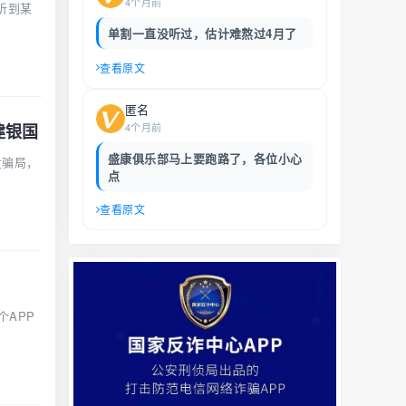
4个月前
听到某
单割一直没听过，估计难熬过4月了
查看原文
匿名
4个月前
建银国
盛康俱乐部马上要跑路了，各位小心
盘骗局，
点
查看原文
个APP