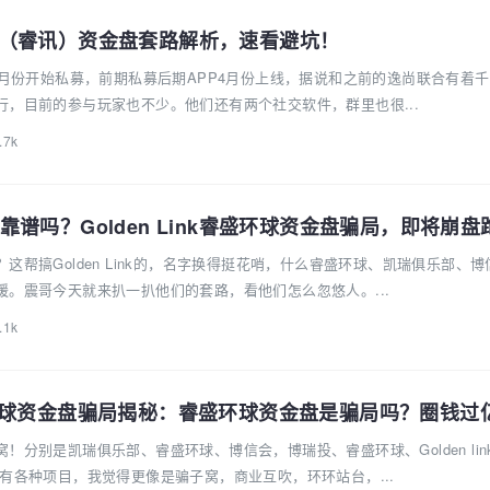
Link（睿讯）资金盘套路解析，速看避坑！
）24年9月份开始私募，前期私募后期APP4月份上线，据说和之前的逸尚联合有着
行，目前的参与玩家也不少。他们还有两个社交软件，群里也很...
.7k
这帮搞Golden Link的，名字换得挺花哨，什么睿盛环球、凯瑞俱乐部、博
。震哥今天就来扒一扒他们的套路，看他们怎么忽悠人。...
.1k
分别是凯瑞俱乐部、睿盛环球、博信会，博瑞投、睿盛环球、Golden link
有各种项目，我觉得更像是骗子窝，商业互吹，环环站台，...