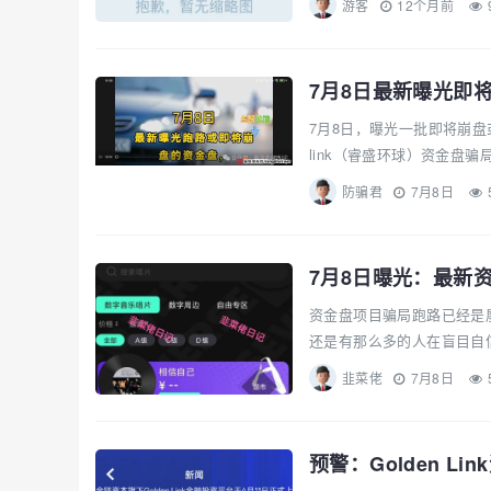
游客
12个月前
7月8日，曝光一批即将崩盘或
link（睿盛环球）资金盘
防骗君
7月8日
资金盘项目骗局跑路已经是
还是有那么多的人在盲目自信
韭菜佬
7月8日
预警：Golden 