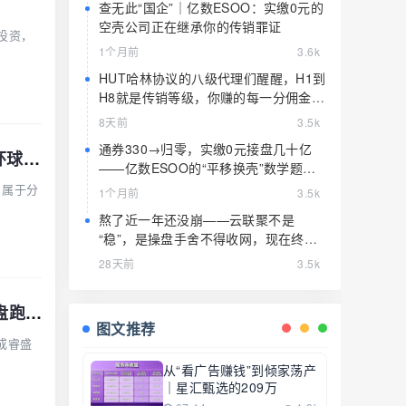
查无此“国企”｜亿数ESOO：实缴0元的
空壳公司正在继承你的传销罪证
投资，
1个月前
3.6k
HUT哈林协议的八级代理们醒醒，H1到
H8就是传销等级，你赚的每一分佣金都
是赃款
8天前
3.5k
通券330→归零，实缴0元接盘几十亿
10月29号曝光‼️最新资金盘诈骗项目《健康启迪协会，Golden Link（睿盛环球）》
——亿数ESOO的“平移换壳”数学题，
算完就赶紧跑
，属于分
1个月前
3.5k
熬了近一年还没崩——云联聚不是
“稳”，是操盘手舍不得收网，现在终于
要收了
28天前
3.5k
Golden Link（睿盛环球）资金盘骗局，目前泡沫巨大，高度预警，即将崩盘跑路！
图文推荐
换成睿盛
从“看广告赚钱”到倾家荡产
｜星汇甄选的209万