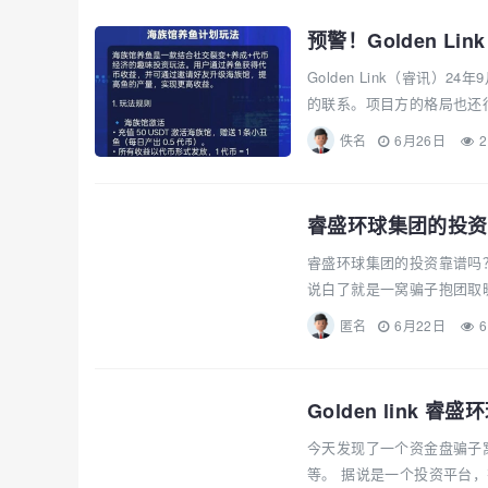
预警！Golden 
Golden Link（睿讯
的联系。项目方的格局也还
佚名
6月26日
2
睿盛环球集团的投资靠谱吗？
说白了就是一窝骗子抱团取暖
匿名
6月22日
6
今天发现了一个资金盘骗子窝！
等。 据说是一个投资平台，