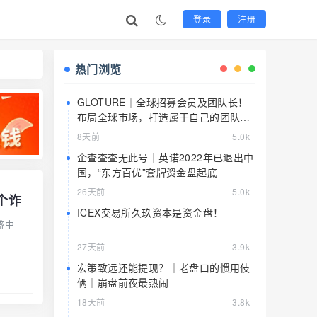
登录
注册
热门浏览
GLOTURE｜全球招募会员及团队长！
布局全球市场，打造属于自己的团队事
业，想增加收入？想打造团队？加入
8天前
5.0k
GLOTURE！
企查查查无此号｜英诺2022年已退出中
国，“东方百优”套牌资金盘起底
26天前
5.0k
个诈
ICEX交易所久玖资本是资金盘！
盛中
27天前
3.9k
宏策致远还能提现？｜老盘口的惯用伎
俩｜崩盘前夜最热闹
18天前
3.8k