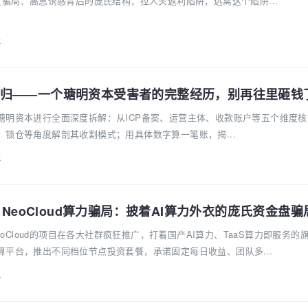
盘骗局：高息诱惑背后的庞氏结构，拉人头返利陷阱，远离这个陷阱...
k
归——一个瑭明资本受害者的完整经历，别再往里砸钱
瑭明资本进行全面深度拆解：从ICP备案、运营主体、收款账户等五个维度核
锁仓等角度解剖其收割模式；用具体数字算一笔账，揭...
k
A NeoCloud算力骗局：披着AI算力外衣的庞氏资金盘骗
NeoCloud的项目在各大社群疯狂推广，打着国产AI算力、TaaS算力即服务的
算平台，推出不同档位节点投资套餐，承诺固定每日收益、团队多...
k