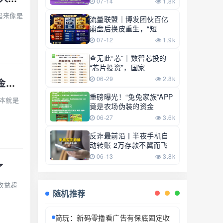
07-14
1.8k
起来像是
流量联盟｜博发团伙百亿
崩盘后换皮重生，“短
07-12
1.9k
查无此“芯”｜数智芯投的
“芯片投资”，国家
06-29
2.8k
正主查无此号｜大华汇盈单割跑路中：柬埔寨骗子套牌巴黎狮集团，你的本金已清零
重磅曝光！“兔兔家族”APP
本就是
竟是农场伪装的资金
06-27
3.6k
反诈最前沿丨半夜手机自
动转账 2万存款不翼而飞
06-13
3.8k
了
收益超
随机推荐
简玩：新码零撸看广告有保底固定收