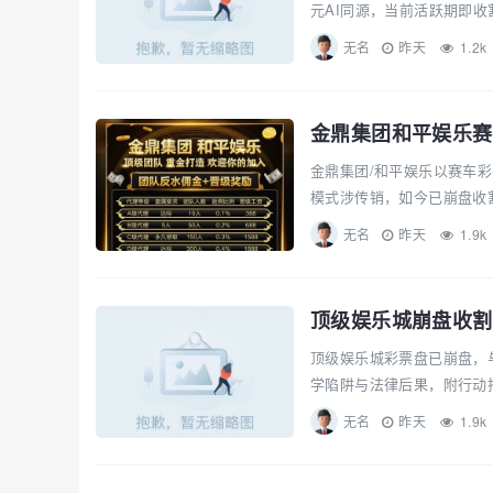
元AI同源，当前活跃期即收
无名
昨天
1.2k
金鼎集团和平娱乐赛
金鼎集团/和平娱乐以赛车
模式涉传销，如今已崩盘收割
无名
昨天
1.9k
顶级娱乐城崩盘收割
顶级娱乐城彩票盘已崩盘，
学陷阱与法律后果，附行动指
无名
昨天
1.9k