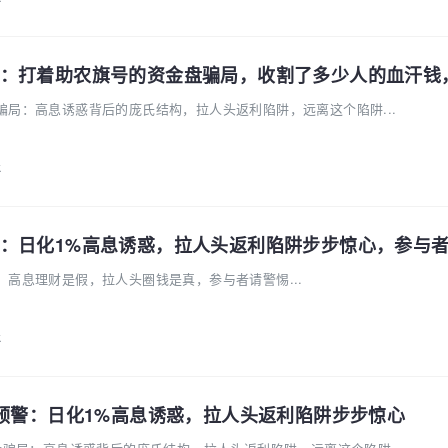
骗局：高息诱惑背后的庞氏结构，拉人头返利陷阱，远离这个陷阱...
k
：日化1%高息诱惑，拉人头返利陷阱步步惊心，参与
高息理财是假，拉人头圈钱是真，参与者请警惕...
k
盘预警：日化1%高息诱惑，拉人头返利陷阱步步惊心