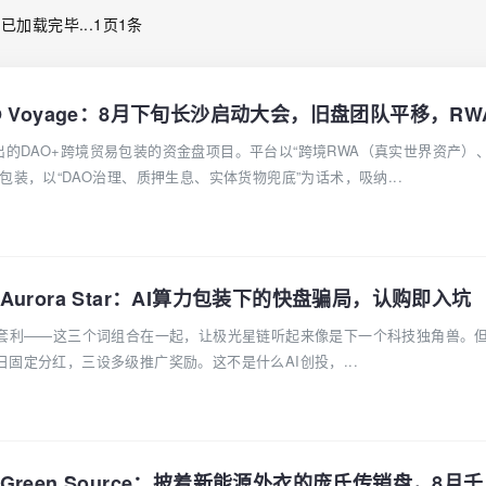
已加载完毕...1页1条
期冒出的DAO+跨境贸易包装的资金盘项目。平台以“跨境RWA（真实世界资产）
包装，以“DAO治理、质押生息、实体货物兜底”为话术，吸纳...
urora Star：AI算力包装下的快盘骗局，认购即入坑
能套利——这三个词组合在一起，让极光星链听起来像是下一个科技独角兽。
固定分红，三设多级推广奖励。这不是什么AI创投，...