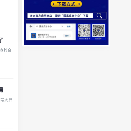
了
查其合
局
旗号大肆