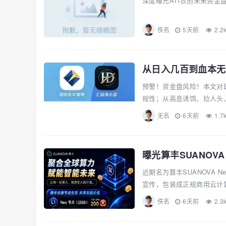
深度曝光ATI农创未来资金
佚名
5天前
2.2
从日入几百到血本无
预警！资金盘风险！本文对
规性；从高息诱饵、拉人头、
无名
6天前
1.7
曝光算丰SUANOV
近期名为算丰SUANOVA 
宣传，包装成正规商用云计
佚名
6天前
2.3