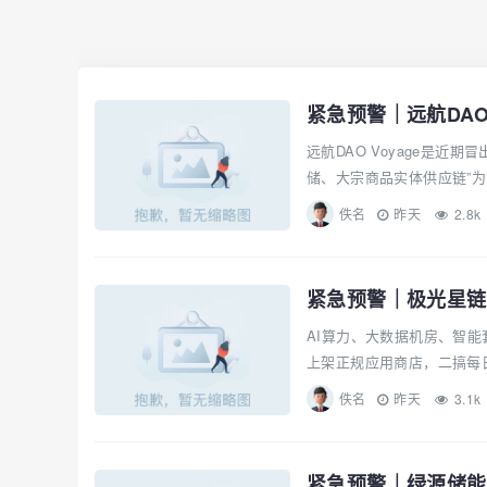
远航DAO Voyage是近
储、大宗商品实体供应链”为
佚名
昨天
2.8k
紧急预警｜极光星链A
AI算力、大数据机房、智
上架正规应用商店，二搞每日
佚名
昨天
3.1k