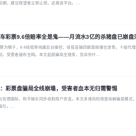
割期，建议观望者立即止损，远离该平台。...
车彩票9.6倍赔率全是鬼——月流水3亿的杀猪盘已崩盘
彩票为幌子，9.6倍赔率纯属后台操控，倍投连输四期直接爆仓清零。十级代
，受害者遍布全网。本文起底骗局全链条，告诉你什...
：彩票盘骗局全线崩塌，受害者血本无归需警惕
与信德国际、和平娱乐同步收割用户资金。本文多维风险核查拆解骗局模式
引。...