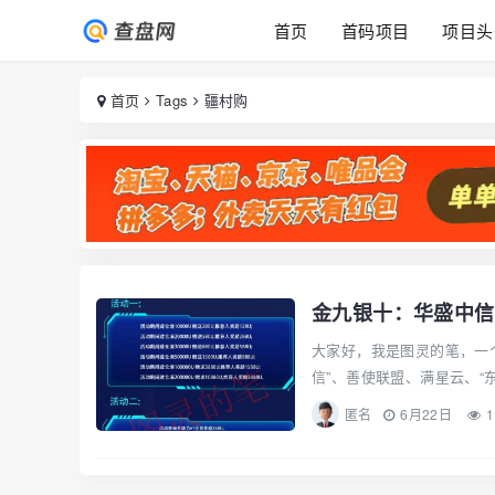
首页
首码项目
项目头
首页
Tags
疆村购
金九银十：华盛中信
大家好，我是图灵的笔，一
信”、善使联盟、满星云、“东
匿名
6月22日
1