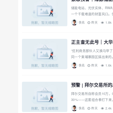
储能电站、光伏实体、RW
一个千载难逢的财富风口。但
佚名
昨天
1.8k
“优利商务那伙人又换马甲
同一个柬埔寨园区搞出来的。
佚名
昨天
1.6k
预警 | 拜尔交易所
拜尔交易所自称会员10万，
30%——这套组合拳打下来
佚名
昨天
2.4k