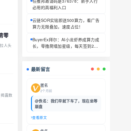
任推邦邀请码是376378：新手入行
必用的高福利入口
云链SOR实铭即送500算力，看广告
算力无限叠加，速度占位！
清零
BuyerEx拜尔：AI小龙虾养成算力成
理拉人头
长，零撸爬墙加星级，每天签到2次
获2枚AIC币
最新留言
匿名
2个月前
，揭露数
@佚名：我们早就下车了，现在坐等
崩盘
查看原文
佚名