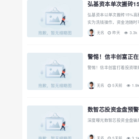
弘基资本以单次搬砖15%高
实为洗钱操作，资金池随时可
无名
昨天
3.3k
警惕！信丰创富正在
警惕！信丰创富打着投资理财
无名
5天前
1.9
数智芯投资金盘预警
深度曝光数智芯投资金盘骗
无名
5天前
3.1