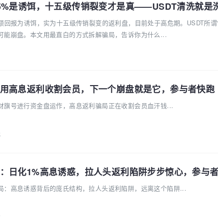
额回报为诱饵，实为十五级传销裂变的返利盘，目前处于高危期。USDT所谓“
能崩盘。本文用最直白的方式拆解骗局，告诉你为什么...
用高息返利收割会员，下一个崩盘就是它，参与者快跑
旗号进行资金盘运作，高息返利骗局正在收割会员血汗钱...
k
：日化1%高息诱惑，拉人头返利陷阱步步惊心，参与
局：高息诱惑背后的庞氏结构，拉人头返利陷阱，远离这个陷阱...
k