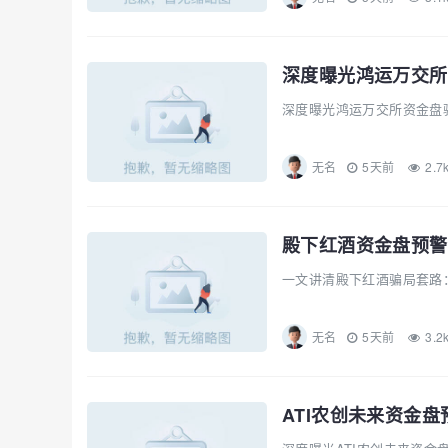
深度曝光鸿运万交所资金盘
无名
5天前
2.7
殿下红酒资金盘预警
一文讲清殿下红酒骗局套路：
无名
5天前
3.2
ATI农创未来资金