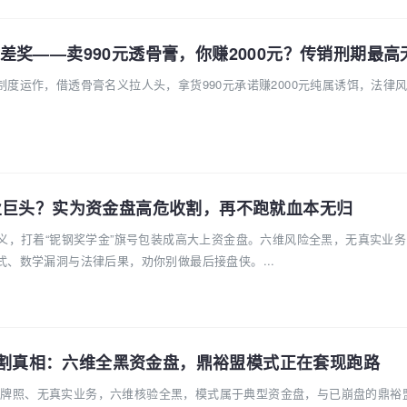
度运作，借透骨膏名义拉人头，拿货990元承诺赚2000元纯属诱饵，法律
业巨头？实为资金盘高危收割，再不跑就血本无归
名义，打着“铌钢奖学金”旗号包装成高大上资金盘。六维风险全黑，无真实业
、数学漏洞与法律后果，劝你别做最后接盘侠。...
跃期收割真相：六维全黑资金盘，鼎裕盟模式正在套现跑路
案、无牌照、无真实业务，六维核验全黑，模式属于典型资金盘，与已崩盘的鼎裕