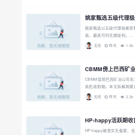
姚家甄选以五级代理极差奖制
高，最高可判无期徒刑。...
无名
昨天
1.5k
CBMM傍上巴西矿
CBMM冒用巴西矿冶公司
高危收割期。本文拆解其模式
无名
昨天
2.2k
HP-happy活
HP-happy被查实无备