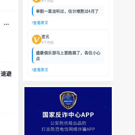
4个月前
单割一直没听过，估计难熬过4月了
深度曝光鸿运万交所：打着助农旗号的资金盘骗局，收割了多少人的血汗钱，远离！
查看原文
匿名
4个月前
盛康俱乐部马上要跑路了，各位小心
点
查看原文
者速避