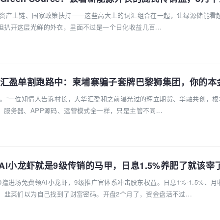
A资产上链、国家政策扶持——这些高大上的词汇组合在一起，让绿源储能看
扒开这层光鲜的外衣，里面不过是一个日化收益几百...
了。”一位知情人告诉村长，大华汇盈和之前曝光过的辉立期货、华融共创，根
服务器、APP源码、运营模式全一样，只是主管不同...
的AI小龙虾就是9级传销的马甲，日息1.5%养肥了就该宰
0撸进场免费领AI小龙虾，9级推广官体系冲击股东权益。日息1%-1.5%、月
，韭菜们以为自己找到了财富密码。开盘2个月了，资金盘活不过...