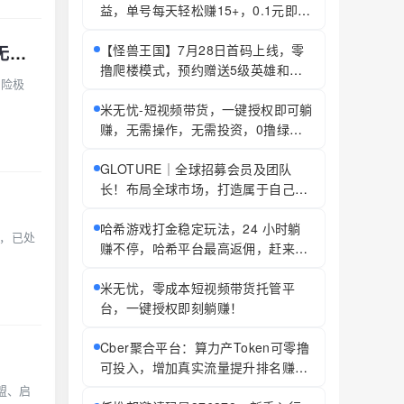
益，单号每天轻松赚15+，0.1元即可
提现
【怪兽王国】7月28日首码上线，零
姚家甄选五级代理极差奖——卖990元透骨膏，你赚2000元？传销刑期最高无期，自己算
撸爬楼模式，预约赠送5级英雄和红
风险极
包，名额只有2000，同时招募团队
长，拉群有福利
米无忧-短视频带货，一键授权即可躺
赚，无需操作，无需投资，0撸绿色
正规！
GLOTURE｜全球招募会员及团队
长！布局全球市场，打造属于自己的
团队事业，想增加收入？想打造团
队？加入 GLOTURE！
哈希游戏打金稳定玩法，24 小时躺
务，已处
赚不停，哈希平台最高返佣，赶来你
就赚！
米无忧，零成本短视频带货托管平
台，一键授权即刻躺赚！
Cber聚合平台：算力产Token可零撸
可投入，增加真实流量提升排名赚管
理手续/费
盟、启