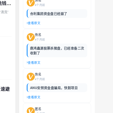
弘基资本单次搬砖15%是诱饵，十五级传销裂变才是真——USDT清洗就是洗钱公告，趁资金池没爆赶紧撤
4个月前
清洗”
合利集团资金盘已经崩了
查看原文
佚名
4个月前
鼎鸿鑫源股票杀猪盘，已经准备二次
收割了
查看原文
佚名
4个月前
ANU安努资金盘骗局，快割项目
者速避
查看原文
匿名