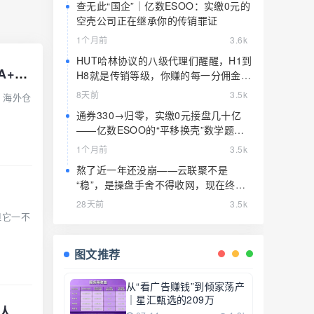
查无此“国企”｜亿数ESOO：实缴0元的
空壳公司正在继承你的传销罪证
1个月前
3.6k
HUT哈林协议的八级代理们醒醒，H1到
紧急预警｜远航DAO Voyage：8月下旬长沙启动大会，旧盘团队平移，RWA+大宗商品包装——又是庞氏滚盘的老剧本
H8就是传销等级，你赚的每一分佣金都
是赃款
8天前
3.5k
、海外仓
通券330→归零，实缴0元接盘几十亿
——亿数ESOO的“平移换壳”数学题，
算完就赶紧跑
1个月前
3.5k
熬了近一年还没崩——云联聚不是
“稳”，是操盘手舍不得收网，现在终于
要收了
28天前
3.5k
但它一不
图文推荐
从“看广告赚钱”到倾家荡产
｜星汇甄选的209万
紧急预警｜绿源储能Green Source：披着新能源外衣的庞氏传销盘，8月千人大会就是收割信号