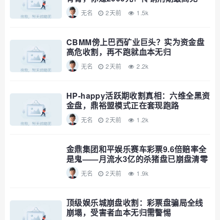
期，自己算
无名
2天前
1.5k
CBMM傍上巴西矿业巨头？实为资金盘
高危收割，再不跑就血本无归
无名
2天前
2.2k
HP-happy活跃期收割真相：六维全黑资
金盘，鼎裕盟模式正在套现跑路
无名
2天前
1.2k
金鼎集团和平娱乐赛车彩票9.6倍赔率全
是鬼——月流水3亿的杀猪盘已崩盘清零
无名
2天前
1.9k
顶级娱乐城崩盘收割：彩票盘骗局全线
崩塌，受害者血本无归需警惕