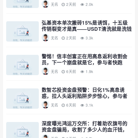
无名
2天前
2.0k
弘基资本单次搬砖15%是诱饵，十五级
传销裂变才是真——USDT清洗就是洗钱
公告，趁资金池没爆赶紧撤
无名
2天前
3.3k
警惕！信丰创富正在用高息返利收割会
员，下一个崩盘就是它，参与者快跑
无名
6天前
1.9k
数智芯投资金盘预警：日化1%高息诱
惑，拉人头返利陷阱步步惊心，参与者
速避
无名
6天前
3.1k
深度曝光鸿运万交所：打着助农旗号的
资金盘骗局，收割了多少人的血汗钱，
远离！