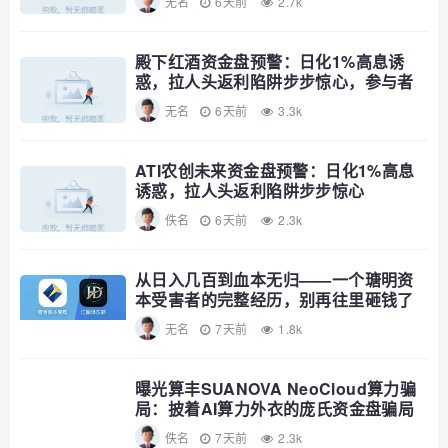
无名
6天前
2.7k
殿下红酒资金盘预警：日化1%高息诱
惑，拉人头返利陷阱步步惊心，参与者
速避
无名
6天前
3.3k
ATI农创未来资金盘预警：日化1%高息
诱惑，拉人头返利陷阱步步惊心
佚名
6天前
2.3k
从日入几百到血本无归——一个瑭明资
本受害者的完整经历，别再往里砸钱了
无名
7天前
1.8k
曝光算丰SUANOVA NeoCloud算力骗
局：披着AI算力外衣的庞氏资金盘骗局
佚名
7天前
2.3k