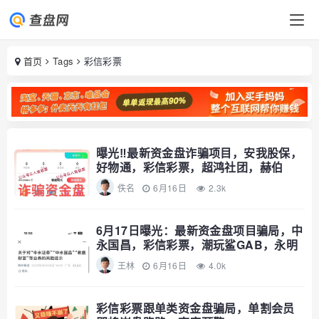
首页
Tags
彩信彩票
曝光‼️最新资金盘诈骗项目，安我股保，
好物通，彩信彩票，超鸿社团，赫伯
佚名
6月16日
2.3k
6月17日曝光：最新资金盘项目骗局，中
永国昌，彩信彩票，潮玩鲨GAB，永明
彩险
王林
6月16日
4.0k
彩信彩票跟单类资金盘骗局，单割会员