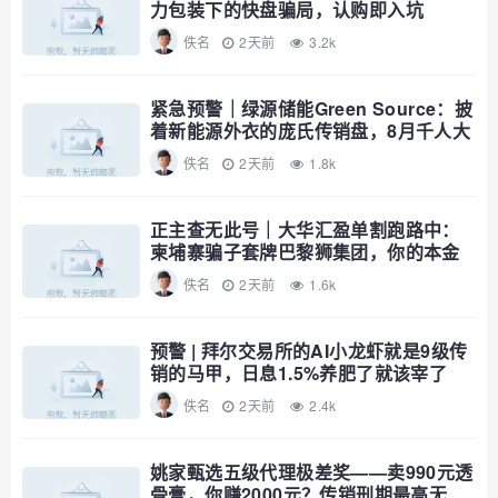
力包装下的快盘骗局，认购即入坑
佚名
2天前
3.2k
紧急预警｜绿源储能Green Source：披
着新能源外衣的庞氏传销盘，8月千人大
会就是收割信号
佚名
2天前
1.8k
正主查无此号｜大华汇盈单割跑路中：
柬埔寨骗子套牌巴黎狮集团，你的本金
已清零
佚名
2天前
1.6k
预警 | 拜尔交易所的AI小龙虾就是9级传
销的马甲，日息1.5%养肥了就该宰了
佚名
2天前
2.4k
姚家甄选五级代理极差奖——卖990元透
骨膏，你赚2000元？传销刑期最高无