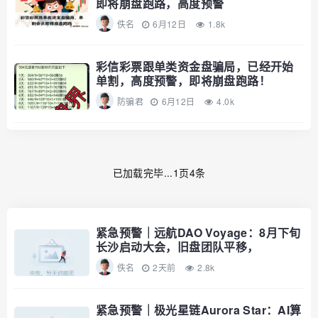
即将崩盘跑路，高度预警
佚名
6月12日
1.8k
彩信彩票跟单类资金盘骗局，已经开始
单割，高度预警，即将崩盘跑路！
防骗君
6月12日
4.0k
已加载完毕...1页4条
紧急预警｜远航DAO Voyage：8月下旬
长沙启动大会，旧盘团队平移，
RWA+大宗商品包装——又是庞氏滚盘
佚名
2天前
2.8k
的老剧本
紧急预警｜极光星链Aurora Star：AI算