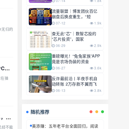
07-14
1.8k
流量联盟｜博发团伙百亿
崩盘后换皮重生，“短
07-12
1.9k
本无归的
查无此“芯”｜数智芯投的
“芯片投资”，国家
06-29
2.9k
重磅曝光！“兔兔家族”APP
竟是农场伪装的资金
7月26日最新资金盘项目骗局曝光，天利汇通（蒋超成华社团）,NPC币和NPCWG空气币
06-27
3.6k
伙在操
反诈最前沿丨半夜手机自
动转账 2万存款不翼而飞
06-13
3.8k
随机推荐
【AiFeex】艾菲克斯量化分红类资金盘骗局，25万会员，操盘手圈钱几十亿，昨日
美添赚：五年老平台全面回归，阅读
已经不能