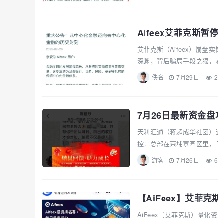
Aifeex艾菲克
艾菲克斯（Aifeex）崩盘
深渊，背后骗局手段之狠，看完
佚名
7月29日
2
天利汇通（蒋超成华社团）
控，总部在柬埔寨园区里，目
游客
7月26日
6
AiFeex（艾菲克斯）量