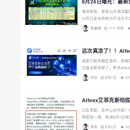
海洋牧场：冒充山东海洋集
公司已发布声明为不法分子冒
防骗君
11个月前
这次真凉了！！Ai
韭菜们每年都在进步，拼谁
又搞出新花样了。昨天aife
村长
8月1日
6.
Aifeex艾菲克斯
公告表面：去中心化升级？实
停提现一周，承诺8月1日恢
佚名
8月1日
3.