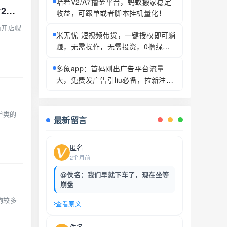
哈希V2/A7撸金平台，蚂蚁搬家稳定
7月20日最新资金盘项目骗局曝光，荣耀集团（嘉悦国际），链商圈，Aidav2，云天
收益，可跟单或者脚本挂机量化！
商开店幌
米无忧-短视频带货，一键授权即可躺
赚，无需操作，无需投资，0撸绿色
正规！
多象app：首码刚出广告平台流量
大，免费发广告引liu必备，拉新注册
1到2元每天活跃有奖励
单类的
最新留言
匿名
2个月前
@佚名：我们早就下车了，现在坐等
崩盘
询较多
查看原文
佚名