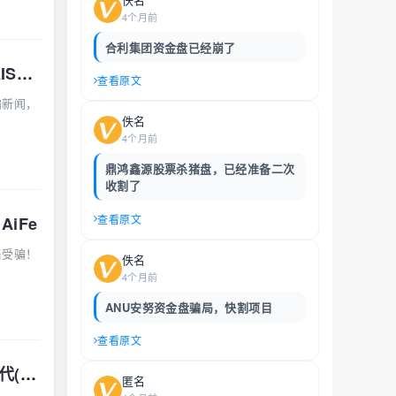
4个月前
合利集团资金盘已经崩了
6月21日曝光：最新资金盘项目骗局，京东商标，默克生物，多莱商学院（AISTS）
查看原文
骗新闻，
佚名
4个月前
鼎鸿鑫源股票杀猪盘，已经准备二次
收割了
查看原文
iFe
当受骗！
佚名
4个月前
ANU安努资金盘骗局，快割项目
查看原文
618曝光 | 最新资金盘项目骗局，AiFeex-艾菲克斯，钻石乐园，假冒宁德时代(港股
匿名