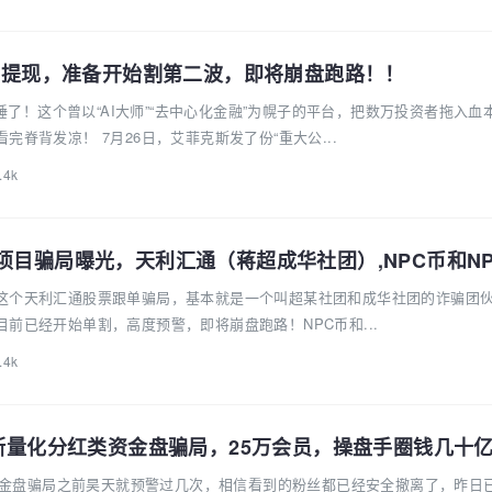
斯暂停提现，准备开始割第二波，即将崩盘跑路！！
实锤了！这个曾以“AI大师”“去中心化金融”为幌子的平台，把数万投资者拖入血
脊背发凉！ 7月26日，艾菲克斯发了份“重大公...
.4k
这个天利汇通股票跟单骗局，基本就是一个叫超某社团和成华社团的诈骗团
前已经开始单割，高度预警，即将崩盘跑路！NPC币和...
.4k
化资金盘骗局之前昊天就预警过几次，相信看到的粉丝都已经安全撤离了，昨日