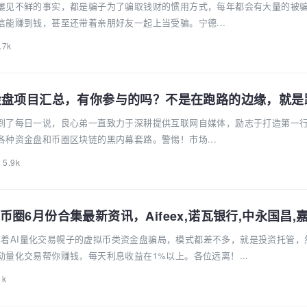
屡见不鲜的事实，都是骗子为了骗取钱财的惯用方式，每年都会有大量的被
能赚到钱，甚至还带着亲朋好友一起上当受骗。宁德...
.7k
金盘项目汇总，有你参与的吗？不是在跑路的边缘，就是
到了每日一说，良心弟一直致力于深耕提供互联网自媒体，励志于打造第一
种资金盘和币圈区块链的黑内幕套路。警惕！市场...
5.9k
圈6月份合集最新资讯，Aifeex,诺瓦银行,中永国昌,
是个打着AI量化交易幌子的虚拟币类资金盘骗局，模式都差不多，就是投资托管，
量化交易帮你赚钱，每天利息收益在1%以上。各位远离！...
1k