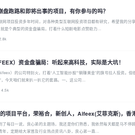
崩盘跑路和即将出事的项目，有你参与的吗？
联网项目投资多年时间，对各种类型互联网投资项目都有研究，希望我的分
这就是个典型的资金盘骗局，打着什么短剧电影点赞助力...
2.8k
IFEEX）资金盘骗局：听起来高科技，实际是大坑！
ifeex）的公司特别火，打着“人工智能炒股”“躺赚美金”的旗号拉人投资。但
”，今天咱们就来扒一扒它的套路。一、这公司...
4.5k
项目平台，荣裕合，新创人，Aifeex(艾菲克斯)，香
到了每日一说，良心弟的主题场，我还是你们熟悉，我依然每天都是马不停
年，定期给大家普及行业热点资讯八卦，良心弟一直...