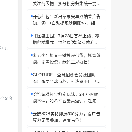
关注纯零撸，多号积分归集统一提现
秒到账
开心红包：新出苹果安卓双端看广告
赚，满0.1自动提现秒到账wx，细水
长流稳定长久
【怪兽王国】7月28日首码上线，零
撸爬楼模式，预约赠送5级英雄和红
着电子
包，名额只有2000，同时招募团队
长，拉群有福利
米无忧：抖音一键授权带货，托管躺
赚，无需投资，绿色正规项目！
GLOTURE｜全球招募会员及团队
长！布局全球市场，打造属于自己的
团队事业，想增加收入？想打造团
队？加入 GLOTURE！
哈希游戏打金稳定玩法，24 小时躺
果全是套
赚不停，哈希平台最高返佣，赶来你
就赚！
云链SOR实铭即送500算力，看广告
算力无限叠加，速度占位！