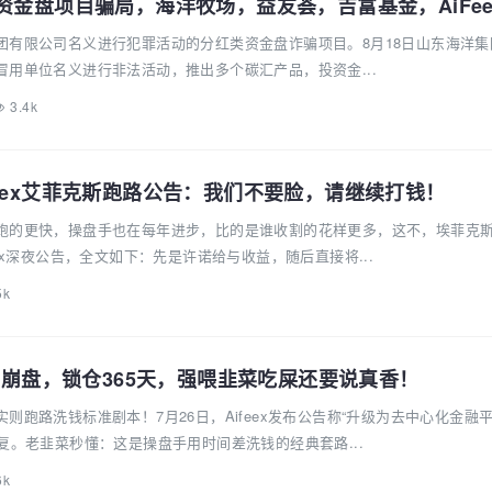
团有限公司名义进行犯罪活动的分红类资金盘诈骗项目。8月18日山东海洋集
用单位名义进行非法活动，推出多个碳汇产品，投资金...
3.4k
feex艾菲克斯跑路公告：我们不要脸，请继续打钱！
跑的更快，操盘手也在每年进步，比的是谁收割的花样更多，这不，埃菲克
ex深夜公告，全文如下：先是许诺给与收益，随后直接将...
5k
彻底崩盘，锁仓365天，强喂韭菜吃屎还要说真香！
则跑路洗钱标准剧本！7月26日，Aifeex发布公告称“升级为去中心化金融平
复。老韭菜秒懂：这是操盘手用时间差洗钱的经典套路...
6k