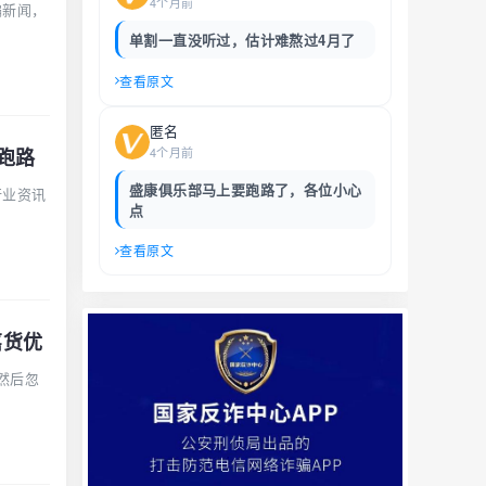
4个月前
骗新闻，
单割一直没听过，估计难熬过4月了
查看原文
匿名
4个月前
跑路
盛康俱乐部马上要跑路了，各位小心
行业资讯
点
查看原文
嘉货优
然后忽