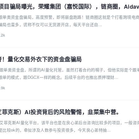
跟单类资金盘骗局，高度预警，即将崩盘跑路！链商圈这就是个打着跨境电
局也蛮多，谎称不仅可以无货源开店，每天平台还自...
.2k
预警！量化交易外衣下的资金盘骗局
量化跟单类资金盘，所谓的AI量化托管，虽然打着合约的幌子，但他实际是个跟
单的模式，跟DGCX一样的概念。后续平台的也推出质押理财...
.9k
（艾菲克斯）AI投资背后的风险警惕，韭菜集中营。
ex-艾菲克斯AI量化平台，该平台也是在良心弟后台咨询比较多的项目，一般咨
比较ok的，牵扯涉及人数参与投资很多，今天良心弟特抽...