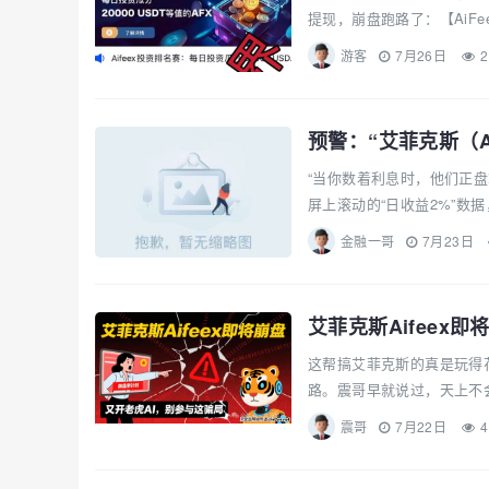
提现，崩盘跑路了：【AiFe
游客
7月26日
2
预警：“艾菲克斯（A
“当你数着利息时，他们正盘
屏上滚动的“日收益2%”数据
金融一哥
7月23日
艾菲克斯Aifeex
这帮搞艾菲克斯的真是玩得
路。震哥早就说过，天上不会
震哥
7月22日
4