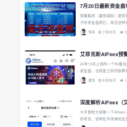
荣耀集团（嘉悦国际）期货
子的资金盘而已，现在这种骗
佚名
7月20日
3
艾菲克斯AIFeex
24年12月上线的一个AI
姿金盘，也就是之前的股票跟
匿名
6月28日
1
深度解析AiFeex
今天要和大家聊一下Aife
的项目，说明在市场做的还是