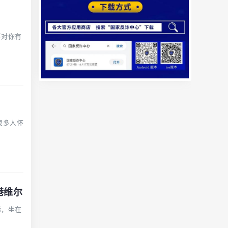
享对你有
很多人怀
港维尔
蹄，坐在