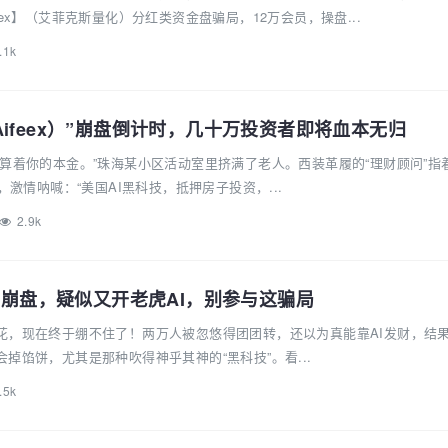
ex】（艾菲克斯量化）分红类资金盘骗局，12万会员，操盘...
.1k
ifeex）”崩盘倒计时，几十万投资者即将血本无归
算着你的本金。”珠海某小区活动室里挤满了老人。西装革履的“理财顾问”指
，激情呐喊：“美国AI黑科技，抵押房子投资，...
2.9k
即将崩盘，疑似又开老虎AI，别参与这骗局
花，现在终于绷不住了！两万人被忽悠得团团转，还以为真能靠AI发财，结
掉馅饼，尤其是那种吹得神乎其神的“黑科技”。看...
.5k