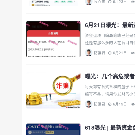
良心弟
6月23日
资金盘项目骗局跑路已经是
还是有那么多的人在盲目自信
防骗君
6月21日
曝光：几个高危或者
每天都有各式各样的盘子上
编写不易，请用你发财的小手
防骗君
6月19日