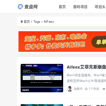
首页
首码项目
项目头
首页
Tags
AiFeex
Aifeex艾菲克斯
Maxfi资金盘骗局，Ma
虚假宣传Maxfi以“AI智能
加载中
7个月前