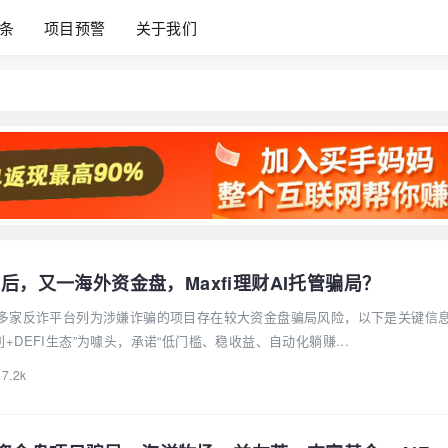
条
项目预警
关于我们
崩盘后，又一海外资金盘，Maxfi理财AI托管骗局？
xfi被多家反诈平台列为涉嫌诈骗的项目存在较大资金盘骗局风险，以下是关键信
套利+DEFI生态”为噱头，承诺“低门槛、稳收益、自动化躺赚...
7.2k