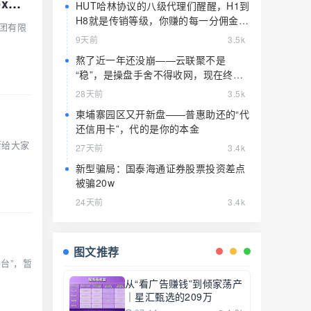
8月24日曝光：最新资金盘项目骗局，海洋牧场，益友荟，吉富基金，AiFeex（艾菲
HUT哈林协议的八级代理们醒醒，H1到
H8就是传销等级，你赚的每一分佣金都
团有限
是赃款
9天前
3.5k
熬了近一年还没崩——云联聚不是
“稳”，是操盘手舍不得收网，现在终于
要收了
28天前
3.5k
柬埔寨园区又开新盘——普惠助还的“代
还信用卡”，代的是你的本金
斯给大家
27天前
3.4k
新型骗局：国泰海通证券股票投资差点
被骗20w
24天前
3.4k
图文推荐
台”，暂
从“看广告赚钱”到倾家荡产
｜星汇甄选的209万