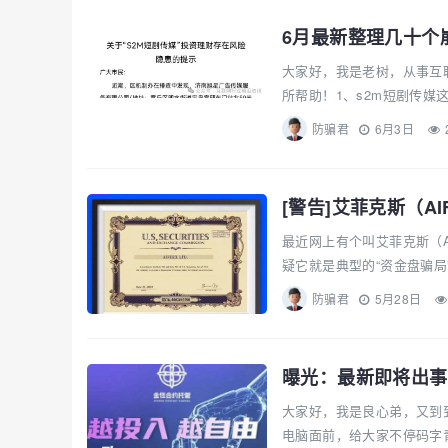
6月最新整理几十个
大家好，我是老树，从事互
所帮助！1、s2m短剧传媒
防骗君
6月3日
[警告]艾菲克斯（A
最近网上有个叫艾菲克斯（A
疑它就是典型的“资金盘骗局
防骗君
5月28日
曝光：最新即将出事的
大家好，我是良心弟，又到
电脑面前，给大家不停码字青