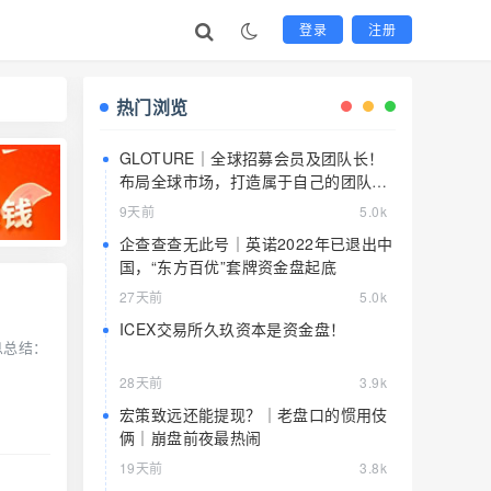
登录
注册
热门浏览
GLOTURE｜全球招募会员及团队长！
布局全球市场，打造属于自己的团队事
业，想增加收入？想打造团队？加入
9天前
5.0k
GLOTURE！
企查查查无此号｜英诺2022年已退出中
国，“东方百优”套牌资金盘起底
27天前
5.0k
ICEX交易所久玖资本是资金盘！
息总结：
28天前
3.9k
宏策致远还能提现？｜老盘口的惯用伎
俩｜崩盘前夜最热闹
19天前
3.8k