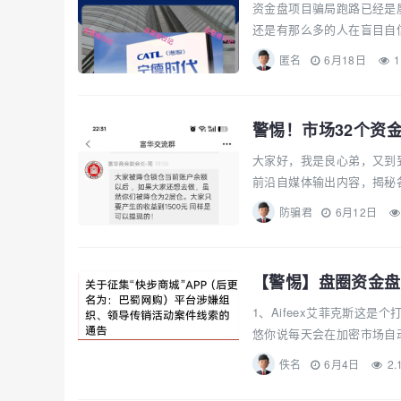
资金盘项目骗局跑路已经是
还是有那么多的人在盲目自信
匿名
6月18日
1
警惕！市场32个资
大家好，我是良心弟，又到
前沿自媒体输出内容，揭秘各
防骗君
6月12日
【警惕】盘圈资金盘币
1、Aifeex艾菲克斯这
悠你说每天会在加密市场自动
佚名
6月4日
2.