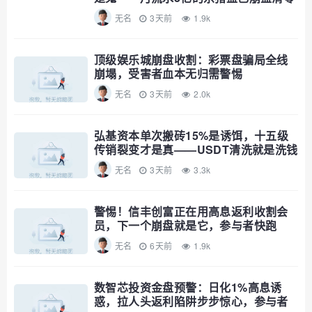
无名
3天前
1.9k
顶级娱乐城崩盘收割：彩票盘骗局全线
崩塌，受害者血本无归需警惕
无名
3天前
2.0k
弘基资本单次搬砖15%是诱饵，十五级
传销裂变才是真——USDT清洗就是洗钱
公告，趁资金池没爆赶紧撤
无名
3天前
3.3k
警惕！信丰创富正在用高息返利收割会
员，下一个崩盘就是它，参与者快跑
无名
6天前
1.9k
数智芯投资金盘预警：日化1%高息诱
惑，拉人头返利陷阱步步惊心，参与者