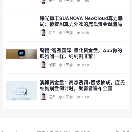
无名
7天前
1.8k
曝光算丰SUANOVA NeoCloud算力骗
局：披着AI算力外衣的庞氏资金盘骗局
佚名
7天前
2.3k
警惕“智盈国际”量化资金盘，App做的
跟狗啃一样，纯纯割韭菜！
老酒
7天前
2.2k
澳博资金盘：高息诱饵+层级抽成，庞氏
结构崩盘倒计时，受害者遍布全国
无名
8天前
1.6k