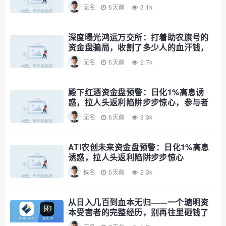
速避
无名
6天前
3.1k
深度曝光鸿运万交所：打着助农旗号的
资金盘骗局，收割了多少人的血汗钱，
远离！
无名
6天前
2.7k
殿下红酒资金盘预警：日化1%高息诱
惑，拉人头返利陷阱步步惊心，参与者
速避
无名
6天前
3.3k
ATI农创未来资金盘预警：日化1%高息
诱惑，拉人头返利陷阱步步惊心
佚名
6天前
2.3k
从日入几百到血本无归——一个瑭明资
本受害者的完整经历，别再往里砸钱了