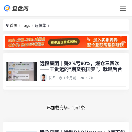
首页
Tags
远恒集团
远恒集团｜赚2%亏80%，爆仓三四次
——王贵运的“期货强国梦”，就是后台
改几
佚名
1个月前
1.7k
已加载完毕...1页1条