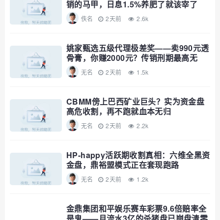
销的马甲，日息1.5%养肥了就该宰了
佚名
2天前
2.6k
姚家甄选五级代理极差奖——卖990元透
骨膏，你赚2000元？传销刑期最高无
期，自己算
无名
2天前
1.5k
CBMM傍上巴西矿业巨头？实为资金盘
高危收割，再不跑就血本无归
无名
2天前
2.2k
HP-happy活跃期收割真相：六维全黑资
金盘，鼎裕盟模式正在套现跑路
无名
2天前
1.2k
金鼎集团和平娱乐赛车彩票9.6倍赔率全
是鬼——月流水3亿的杀猪盘已崩盘清零