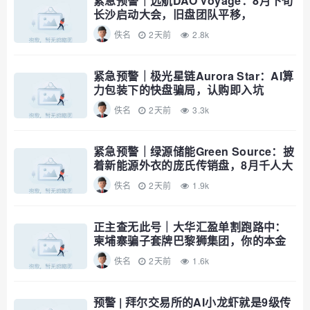
紧急预警｜远航DAO Voyage：8月下旬
长沙启动大会，旧盘团队平移，
RWA+大宗商品包装——又是庞氏滚盘
佚名
2天前
2.8k
的老剧本
紧急预警｜极光星链Aurora Star：AI算
力包装下的快盘骗局，认购即入坑
佚名
2天前
3.3k
紧急预警｜绿源储能Green Source：披
着新能源外衣的庞氏传销盘，8月千人大
会就是收割信号
佚名
2天前
1.9k
正主查无此号｜大华汇盈单割跑路中：
柬埔寨骗子套牌巴黎狮集团，你的本金
已清零
佚名
2天前
1.6k
预警 | 拜尔交易所的AI小龙虾就是9级传