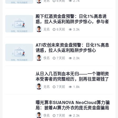
无名
6天前
2.7k
殿下红酒资金盘预警：日化1%高息诱
惑，拉人头返利陷阱步步惊心，参与者
速避
无名
6天前
3.3k
ATI农创未来资金盘预警：日化1%高息
诱惑，拉人头返利陷阱步步惊心
佚名
7天前
2.3k
从日入几百到血本无归——一个瑭明资
本受害者的完整经历，别再往里砸钱了
无名
7天前
1.8k
曝光算丰SUANOVA NeoCloud算力骗
局：披着AI算力外衣的庞氏资金盘骗局
佚名
7天前
2.3k