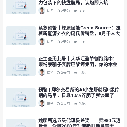
力包装下的快盘骗局，认购即入坑
佚名
2天前
3.3k
紧急预警｜绿源储能Green Source：披
着新能源外衣的庞氏传销盘，8月千人大
会就是收割信号
佚名
2天前
1.9k
正主查无此号｜大华汇盈单割跑路中：
柬埔寨骗子套牌巴黎狮集团，你的本金
已清零
佚名
3天前
1.6k
预警 | 拜尔交易所的AI小龙虾就是9级传
销的马甲，日息1.5%养肥了就该宰了
佚名
3天前
2.6k
姚家甄选五级代理极差奖——卖990元透
骨膏，你赚2000元？传销刑期最高无