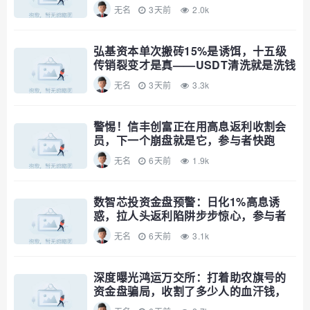
无名
3天前
2.0k
弘基资本单次搬砖15%是诱饵，十五级
传销裂变才是真——USDT清洗就是洗钱
公告，趁资金池没爆赶紧撤
无名
3天前
3.3k
警惕！信丰创富正在用高息返利收割会
员，下一个崩盘就是它，参与者快跑
无名
6天前
1.9k
数智芯投资金盘预警：日化1%高息诱
惑，拉人头返利陷阱步步惊心，参与者
速避
无名
6天前
3.1k
深度曝光鸿运万交所：打着助农旗号的
资金盘骗局，收割了多少人的血汗钱，
远离！