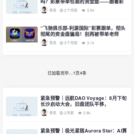
吗？彩票带单包装的资金盘——跟着彩
票导
佚名
2个月前
3.3k
“飞驰俱乐部-利源国际”彩票跟单，彻头
彻尾的资金盘骗局！别再被带单老师
佚名
3个月前
3.1k
已加载完毕...1页4条
紧急预警｜远航DAO Voyage：8月下旬
长沙启动大会，旧盘团队平移，
RWA+大宗商品包装——又是庞氏滚盘
佚名
2天前
2.8k
的老剧本
紧急预警｜极光星链Aurora Star：AI算