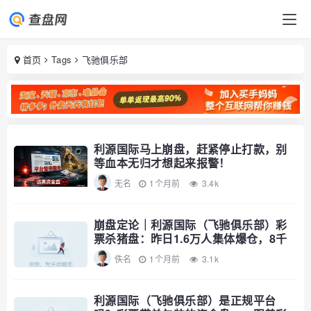
首页
Tags
飞驰俱乐部
利源国际马上崩盘，赶紧停止打款，别
等血本无归才想起来报警！
无名
1个月前
3.4k
崩盘定论｜利源国际（飞驰俱乐部）彩
票杀猪盘：昨日1.6万人集体爆仓，8千
万
佚名
1个月前
3.1k
利源国际（飞驰俱乐部）是正规平台