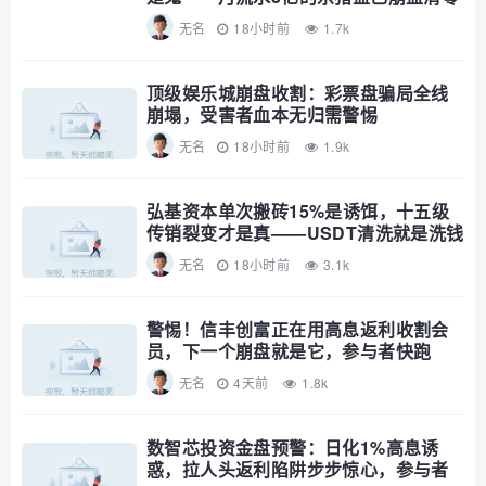
无名
18小时前
1.7k
顶级娱乐城崩盘收割：彩票盘骗局全线
崩塌，受害者血本无归需警惕
无名
18小时前
1.9k
弘基资本单次搬砖15%是诱饵，十五级
传销裂变才是真——USDT清洗就是洗钱
公告，趁资金池没爆赶紧撤
无名
18小时前
3.1k
警惕！信丰创富正在用高息返利收割会
员，下一个崩盘就是它，参与者快跑
无名
4天前
1.8k
数智芯投资金盘预警：日化1%高息诱
惑，拉人头返利陷阱步步惊心，参与者