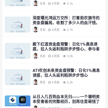
速避
无名
4天前
3.1k
深度曝光鸿运万交所：打着助农旗号的
资金盘骗局，收割了多少人的血汗钱，
远离！
无名
4天前
2.7k
殿下红酒资金盘预警：日化1%高息诱
惑，拉人头返利陷阱步步惊心，参与者
速避
无名
4天前
3.2k
ATI农创未来资金盘预警：日化1%高息
诱惑，拉人头返利陷阱步步惊心
佚名
4天前
2.2k
从日入几百到血本无归——一个瑭明资
本受害者的完整经历，别再往里砸钱了