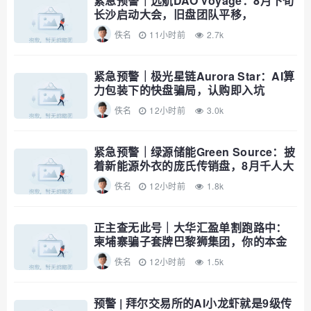
紧急预警｜远航DAO Voyage：8月下旬
长沙启动大会，旧盘团队平移，
RWA+大宗商品包装——又是庞氏滚盘
佚名
11小时前
2.7k
的老剧本
紧急预警｜极光星链Aurora Star：AI算
力包装下的快盘骗局，认购即入坑
佚名
12小时前
3.0k
紧急预警｜绿源储能Green Source：披
着新能源外衣的庞氏传销盘，8月千人大
会就是收割信号
佚名
12小时前
1.8k
正主查无此号｜大华汇盈单割跑路中：
柬埔寨骗子套牌巴黎狮集团，你的本金
已清零
佚名
12小时前
1.5k
预警 | 拜尔交易所的AI小龙虾就是9级传