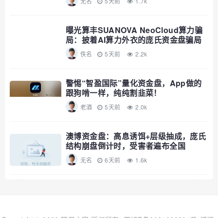
无名
5天前
1.7k
曝光算丰SUANOVA NeoCloud算力骗
局：披着AI算力外衣的庞氏资金盘骗局
佚名
5天前
2.2k
警惕“智盈国际”量化资金盘，App做的
跟狗啃一样，纯纯割韭菜！
老酒
5天前
2.0k
澳博资金盘：高息诱饵+层级抽成，庞氏
结构崩盘倒计时，受害者遍布全国
无名
6天前
1.6k