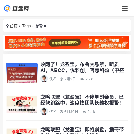
首页
Tags
龙盈宝
收网了！龙盈宝，布鲁交易所，新质
AI，ABCC，优科创，普惠科盈（中盛
国际），
佚名
7月2日
2.7k
龙鸣联盟（龙盈宝）不停单割会员，已
经软跑路中，速度找团队长维权报警！
佚名
6月30日
2.1k
龙鸣联盟（龙盈宝）即将崩盘，震哥带