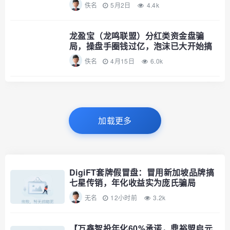
只
佚名
5月2日
4.4k
龙盈宝（龙鸣联盟）分红类资金盘骗
局，操盘手圈钱过亿，泡沫已大开始搞
龙币
佚名
4月15日
6.0k
加载更多
DigiFT套牌假冒盘：冒用新加坡品牌搞
七星传销，年化收益实为庞氏骗局
无名
12小时前
3.2k
【万鑫智投年化60%承诺，鼎裕盟启元