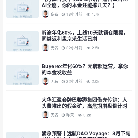
AI全崩，你的本金还能撑几天？】
佚名
18小时前
1.7k
昕途年化60%，上线10天就锁仓限提，
同类返利盘京采生活已崩
无名
22小时前
2.5k
Buyerex年化60%？无牌照运营，拿你
的本金发收益
无名
22小时前
2.0k
大华汇盈套牌巴黎狮集团借壳传销：人
头费堆出的假金矿，高危期崩盘倒计时
无名
昨天
3.2k
紧急预警｜远航DAO Voyage：8月下旬