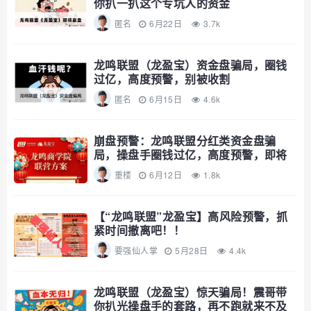
你扒一扒这个专坑人的资金
匿名
6月22日
3.7k
龙鸣联盟（龙盈宝）资金盘骗局，圈钱
过亿，高度预警，别被收割
匿名
6月15日
4.6k
崩盘预警：龙鸣联盟分红类资金盘骗
局，操盘手圈钱过亿，高度预警，即将
崩盘
重楼
6月12日
1.8k
【“龙鸣联盟”龙盈宝】高风险预警，抓
紧时间撤离吧！！
要强仙人掌
5月28日
4.4k
龙鸣联盟（龙盈宝）惊天骗局！震哥带
你扒光操盘手的套路，再不跑就来不及