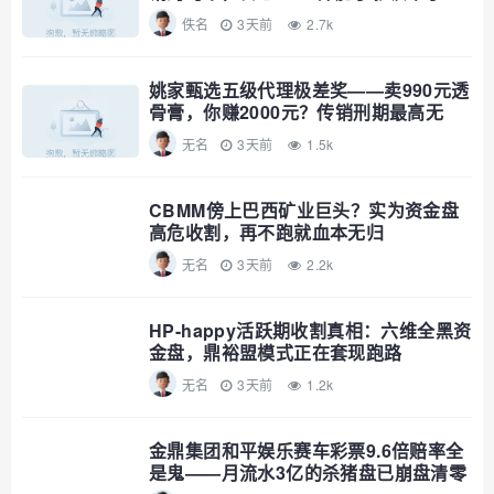
佚名
3天前
2.7k
姚家甄选五级代理极差奖——卖990元透
骨膏，你赚2000元？传销刑期最高无
期，自己算
无名
3天前
1.5k
CBMM傍上巴西矿业巨头？实为资金盘
高危收割，再不跑就血本无归
无名
3天前
2.2k
HP-happy活跃期收割真相：六维全黑资
金盘，鼎裕盟模式正在套现跑路
无名
3天前
1.2k
金鼎集团和平娱乐赛车彩票9.6倍赔率全
是鬼——月流水3亿的杀猪盘已崩盘清零