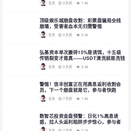
无名
3天前
1.9k
顶级娱乐城崩盘收割：彩票盘骗局全线
崩塌，受害者血本无归需警惕
无名
3天前
2.0k
弘基资本单次搬砖15%是诱饵，十五级
传销裂变才是真——USDT清洗就是洗钱
公告，趁资金池没爆赶紧撤
无名
3天前
3.4k
警惕！信丰创富正在用高息返利收割会
员，下一个崩盘就是它，参与者快跑
无名
7天前
1.9k
数智芯投资金盘预警：日化1%高息诱
惑，拉人头返利陷阱步步惊心，参与者
速避
无名
7天前
3.2k