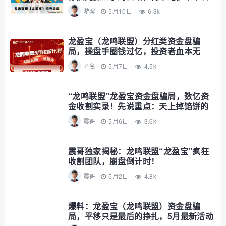
了
游客
5月10日
6.3k
龙盈宝（龙鸣联盟）分红类资金盘骗
局，操盘手圈钱过亿，投资者血本无
归，即
匿名
5月7日
4.5k
“龙鸣联盟”龙盈宝资金盘骗局，数亿资
金收割实录！先说重点：天上掉馅饼的
震哥
5月6日
3.6k
震哥独家揭秘：龙鸣联盟“龙盈宝”疯狂
收割团队，崩盘倒计时！
震哥
5月2日
4.8k
爆料：龙盈宝（龙鸣联盟）资金盘骗
局，平移只是最后的挣扎，5月最新活动