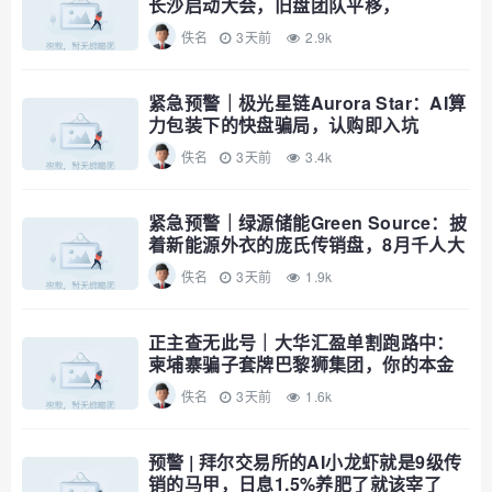
长沙启动大会，旧盘团队平移，
RWA+大宗商品包装——又是庞氏滚盘
佚名
3天前
2.9k
的老剧本
紧急预警｜极光星链Aurora Star：AI算
力包装下的快盘骗局，认购即入坑
佚名
3天前
3.4k
紧急预警｜绿源储能Green Source：披
着新能源外衣的庞氏传销盘，8月千人大
会就是收割信号
佚名
3天前
1.9k
正主查无此号｜大华汇盈单割跑路中：
柬埔寨骗子套牌巴黎狮集团，你的本金
已清零
佚名
3天前
1.6k
预警 | 拜尔交易所的AI小龙虾就是9级传
销的马甲，日息1.5%养肥了就该宰了