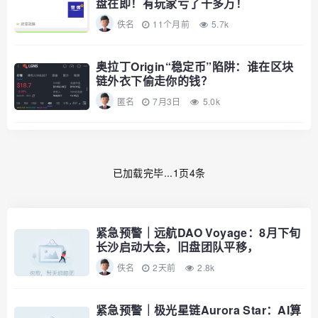
盘在即！有玩家亏了十多万！
佚名
11个月前
5.7k
奥拉丁Origin“稳定币”陷阱：谁在区块
链外衣下偷走你的钱？
匿名
7月3日
5.0k
已加载完毕...1页4条
紧急预警｜远航DAO Voyage：8月下旬
长沙启动大会，旧盘团队平移，
RWA+大宗商品包装——又是庞氏滚盘
佚名
2天前
2.8k
的老剧本
紧急预警｜极光星链Aurora Star：AI算