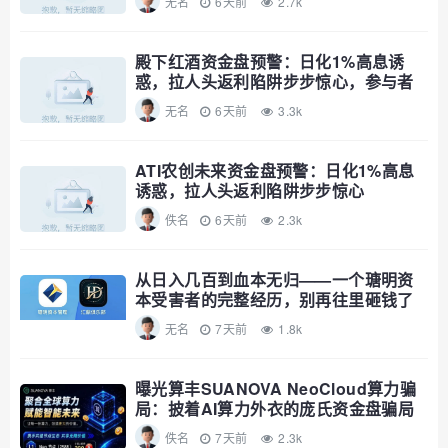
无名
6天前
2.7k
殿下红酒资金盘预警：日化1%高息诱
惑，拉人头返利陷阱步步惊心，参与者
速避
无名
6天前
3.3k
ATI农创未来资金盘预警：日化1%高息
诱惑，拉人头返利陷阱步步惊心
佚名
6天前
2.3k
从日入几百到血本无归——一个瑭明资
本受害者的完整经历，别再往里砸钱了
无名
7天前
1.8k
曝光算丰SUANOVA NeoCloud算力骗
局：披着AI算力外衣的庞氏资金盘骗局
佚名
7天前
2.3k