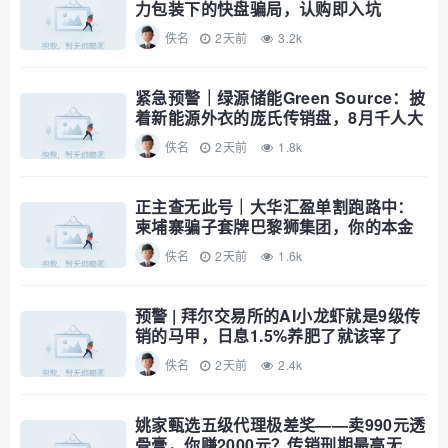
力包装下的快盘骗局，认购即入坑
佚名
2天前
3.2k
紧急预警｜绿源储能Green Source：披
着新能源外衣的庞氏传销盘，8月千人大
会就是收割信号
佚名
2天前
1.8k
正主查无此号｜大华汇盈单割跑路中：
柬埔寨骗子套牌巴黎狮集团，你的本金
已清零
佚名
2天前
1.6k
预警 | 拜尔交易所的AI小龙虾就是9级传
销的马甲，日息1.5%养肥了就该宰了
佚名
2天前
2.4k
姚家甄选五级代理极差奖——卖990元透
骨膏，你赚2000元？传销刑期最高无