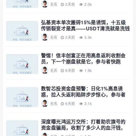
无名
2天前
2.0k
弘基资本单次搬砖15%是诱饵，十五级
传销裂变才是真——USDT清洗就是洗钱
公告，趁资金池没爆赶紧撤
无名
2天前
3.3k
警惕！信丰创富正在用高息返利收割会
员，下一个崩盘就是它，参与者快跑
无名
6天前
1.9k
数智芯投资金盘预警：日化1%高息诱
惑，拉人头返利陷阱步步惊心，参与者
速避
无名
6天前
3.1k
深度曝光鸿运万交所：打着助农旗号的
资金盘骗局，收割了多少人的血汗钱，
远离！