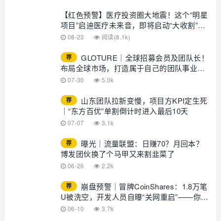
【红色预警】医疗投资圈大地震！这个“明星
项目”启迪医疗未来音，即将启动“大收割”，
速速撤离！
08-23
阅读(8.1k)
GLOTURE｜全球招募会员及团队长！
荐
布局全球市场，打造属于自己的团队事业，
想增加收入？想打造团队？加入
07-30
5.0k
GLOTURE！
山东团队拉新变慢，项目方KPI定生死
荐
｜“东方百优”单割倒计时进入最后10天
07-07
3.1k
曝光｜流量联盟：日赚70？月回本？
荐
博发团伙换了个马甲又来割韭菜了
06-26
2.2k
崩盘预警｜冒牌CoinShares：1.8万笔
荐
U被洗空，开发人员自曝“关网重启”——你的
钱早已不在账上
06-10
3.7k