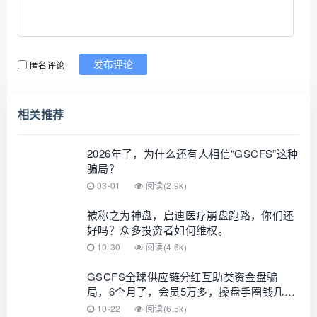
匿名评论
发布评论
相关推荐
2026年了，为什么还有人相信“GSCFS”这种
骗局？
03-01
阅读(2.9k)
被称之为神盘，启迪医疗崩盘跑路，你们还
好吗？众多投资者如何维权。
10-30
阅读(4.6k)
GSCFS全球供应链分红互助类资金盘骗
局，6个月了，会员5万多，操盘手圈钱几千
万，高度预警，即将崩盘跑路！
10-22
阅读(6.5k)