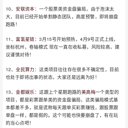
10、
安联资本
：一个股票类资金盘骗局，由于泡沫太
大，目前已经开始单割静态团队，高度预警，即将崩盘
跑路！
11、
富氢星链
：3月15号开始预热，4月9号正式上线，
坐标杭州，卷轴模式 现在一直在收私募，风险较高，建
议谨慎对待！
12、
全民算力
：这类项目往往存在很多不确定性，目前
也处于即将出事的状态，大家还是远离为好！
13、
金都娱乐
：这跟上个星期跑路的
美高梅
一个类型的
项目，都是彩票跟单类的资金盘骗局，这类骗局模式基
本都差不多，就是谎称每天跟单买彩票赚钱，跟股票跟
单盘一样，都是假的。这个可能也快要崩盘了，有在玩
的当心点吧！