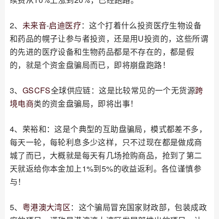
2、
未来音
-
启迪医疗
：这个打着什么投资医疗生物设备
和药品的幌子让参与者投资，还是用U投资的，这些所谓
的先进的医疗设备和生物药品都是不存在的，都是假
的，就是个资金盘骗局而已，即将崩盘跑路！
3、
G
SCFS
全球供应链：这是比较常见的一个无货源
跨
境电商
类的资金盘骗局，即将出事！
4、荣裕和：这是个典型的互助盘骗局，模式都差不多，
每天一轮，每轮利息多少这样，只不过现在都是做成商
城了而已，大概就是每天有几场抢购商品，抢到了第二
天就返给你本金加上1%到5%的收益返利。各位谨慎参
与！
5、
粤港澳大湾区
：这个骗局冒充国家财政部，包装成政