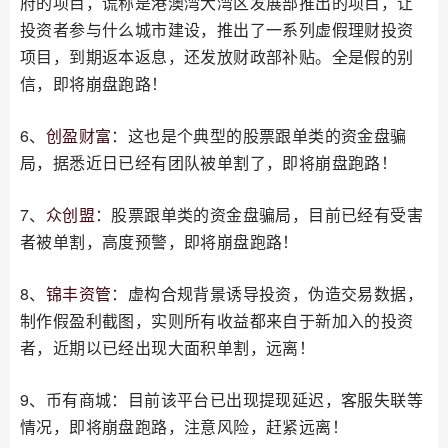
府的项目，谎称是港澳湾大湾区发展部推出的项目，让
投资者参与什么城市建设，推出了一系列虚假理财投资
项目，到期返本返息，还发放财政部补贴。全是假的别
信，即将崩盘跑路！
6、
创盈财富
：这也是个典型的股票跟单类的资金盘骗
局，据悉近日已经有团队被单割了，即将崩盘跑路！
7、
众创盟
：股票跟单类的资金盘骗局，目前已经有受害
者被单割，高度预警，即将崩盘跑路！
8、
锦丰资管
：虚构合规背景诱导投资，伪造交易数据，
制作假盈利截图，实则所有收益都来自于新加入的投资
者，近期以已经出现大面积单割，远离！
9、币有商城：目前该平台已出现提现延迟，客服失联等
情况，即将崩盘跑路，注意风险，赶紧远离！