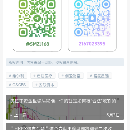
版权声明：内容采编于网络，侵权联系删除。
维尔利
启迪医疗
创盈财富
富氢星链
GSCFS
安联资本
奥拉丁资金盘骗局揭晓，你的钱是如何被“合法”收割的
« 上一篇
5月7日
＂HKEX煜志金融＂这个崩盘平移盘即将迎来二次收