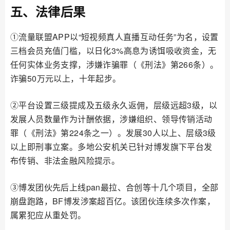
五、法律后果
①流量联盟APP以“短视频真人直播互动任务”为名，设置
三档会员充值门槛，以日化3%高息为诱饵吸收资金，无
任何实体业务支撑，涉嫌诈骗罪（《刑法》第266条）。
诈骗50万元以上，十年起步。
②平台设置三级提成及五级永久返佣，层级远超3级，以
发展人员数量作为计酬依据，涉嫌组织、领导传销活动
罪（《刑法》第224条之一）。发展30人以上、层级3级
以上即刑事立案。多地公安机关已针对博发旗下平台发
布传销、非法金融风险提示。
③博发团伙先后上线pan最拉、合创等十几个项目，全部
崩盘跑路，BF博发涉案超百亿。该团伙连续多次作案，
属累犯应从重处罚。