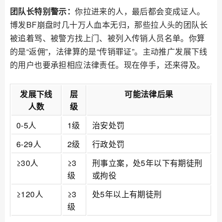
团队长特别警示：
你拉进来的人，最后都会变成证人。
博发BF崩盘时几十万人血本无归，那些拉人头的团队长
被追着骂、被警方找上门、被列入传销人员名单。你算
的是“返佣”，法律算的是“传销罪证”。主动推广发展下线
的用户也要承担相应法律责任。现在停手，还来得及。
发展下线
层
可能法律后果
人数
级
0-5人
1级
治安处罚
6-29人
2级
行政处罚
≥30人
≥3
刑事立案，处5年以下有期徒刑
级
或拘役
≥120人
≥3
处5年以上有期徒刑
级