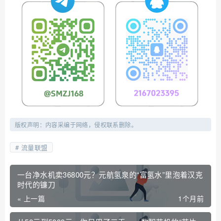
版权声明：内容采编于网络，侵权联系删除。
流量联盟
一台净水机卖36800元？元航氢泉的“富氢水”里泡着汉克
时代的镰刀
« 上一篇
1个月前