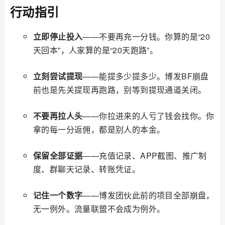
行动指引
立即停止投入
——不要再充一分钱。你算的是“20
天回本”，人家算的是“20天跑路”。
立刻尝试提现
——能提多少提多少。博发BF崩盘
前也是先关提现再跑路，别等到提现通道关闭。
不要再拉人头
——你拉进来的人亏了钱会找你。你
拿的每一分返佣，都是别人的本金。
保留全部证据
——充值记录、APP截图、推广制
度、群聊天记录、转账凭证。
记住一个数字
——博发团伙此前的项目全部崩盘，
无一例外。流量联盟不会成为例外。