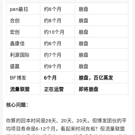
pan最拉
约6个月
崩盘
合创
约8个月
崩盘
宏创
约10个月
崩盘
鑫康佳
约6个月
崩盘
利源国际
约7个月
崩盘
盛赢
约9个月
崩盘
BF博发
6个月
崩盘，百亿蒸发
流量联盟
正在运营
即将崩盘
核心问题：
你算的回本时间是28天、20天、20天。但博发团伙的平
均项目寿命是6-12个月。看起来时间充裕？但流量联盟