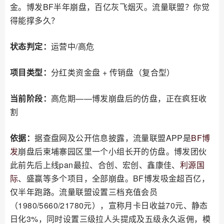
金。博发BF半年崩盘，百亿灰飞烟灭。流量联盟？你觉
得能撑多久？
状态判定：
运营中/高危
项目类型：
分红类资金盘 + 传销盘（复合型）
当前阶段：
高危期——博发崩盘后的仿盘，正在疯狂收
割
依据：
据查盘网及公开信息披露，流量联盟APP是
BF博
发
崩盘后柬埔寨园区里一个小组长开的仿盘。博发团伙
此前先后上线pan最拉、合创、宏创、鑫康佳、
利源国
际
、盛赢等多个项目，全部崩盘。BF博发吸金超百亿，
仅半年跑路。流量联盟设置三档充值会员
（1980/5660/21780元），宣称月卡日收益70元、静态
日化3%，同时设置三级拉人头提成及五级永久返佣，模