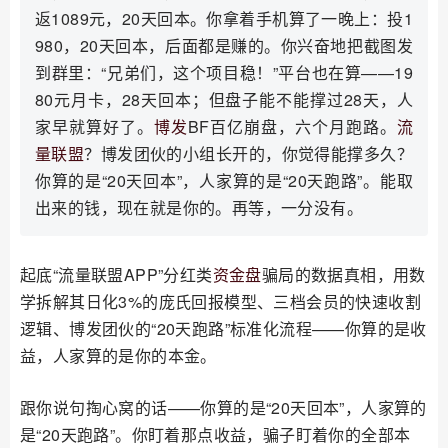
返1089元，20天回本。你拿着手机算了一晚上：投1
980，20天回本，后面都是赚的。你兴奋地把截图发
到群里：“兄弟们，这个项目稳！”平台也在算——19
80元月卡，28天回本；但盘子能不能撑过28天，人
家早就算好了。
博发
BF百亿崩盘，六个月跑路。
流
量联盟
？博发团伙的小组长开的，你觉得能撑多久？
你算的是“20天回本”，人家算的是“20天跑路”。能取
出来的钱，现在就是你的。再等，一分没有。
起底“流量联盟APP”分红类
资金盘
骗局的数据真相，用数
学拆解其日化3%的庞氏回报模型、三档会员的快速收割
逻辑、博发团伙的“20天跑路”标准化流程——你算的是收
益，人家算的是你的本金。
跟你说句掏心窝的话——你算的是“20天回本”，人家算的
是“20天跑路”。你盯着那点收益，骗子盯着你的全部本