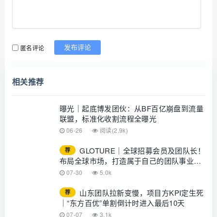
匿名评论
发布评论
相关推荐
曝光｜起底博发团伙：从BF百亿崩盘到流量
联盟，标准化收割流程全曝光
06-26
阅读(2.9k)
GLOTURE｜全球招募会员及团队长！
荐
布局全球市场，打造属于自己的团队事业，
想增加收入？想打造团队？加入
07-30
5.0k
GLOTURE！
山东团队拉新变慢，项目方KPI定生死
荐
｜“东方百优”单割倒计时进入最后10天
07-07
3.1k