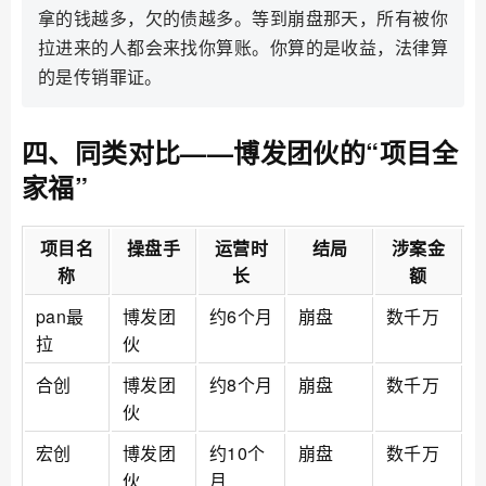
拿的钱越多，欠的债越多。等到崩盘那天，所有被你
拉进来的人都会来找你算账。你算的是收益，法律算
的是传销罪证。
四、同类对比——博发团伙的“项目全
家福”
项目名
操盘手
运营时
结局
涉案金
称
长
额
pan最
博发团
约6个月
崩盘
数千万
拉
伙
合创
博发团
约8个月
崩盘
数千万
伙
宏创
博发团
约10个
崩盘
数千万
伙
月