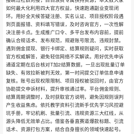
如何最大化利用四大官方权益，快速跑通副业变现闭
环。用好全天候答疑注册、实名认证、项目授权阶段遇
到页面报错、资料填写错误，及时咨询官方，一次性解
决注册卡点。生成推广口令、多平台发布内容前，提前
确认合规话术、发布规范，规避账号限流、违规封禁。
遇到佣金提现、银行卡绑定、结算规则疑问，实时获取
官方权威解答，避免轻信网络不实解读。用好优先申诉
通道定期在后台核对T加2结算数据，一旦出现批量订单
缺失、有效拉新被判无效，第一时间提交订单信息申请
复核。账号出现权限限制、项目授权被驳回时，由官方
协助提交申诉材料，提升审核通过率。平台佣金规则、
结算周期调整时，及时获取官方说明，避免因规则误判
产生收益焦虑。依托教学资料引流新手优先学习风控避
坑手册，牢记机刷、批量引流、违规资源三大红线，从
源头降低无效单占比。借鉴各垂直赛道爆款标题、引流
话术、资源打包方案，结合自身擅长的领域快速起号。