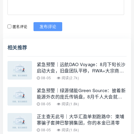
匿名评论
发布评论
相关推荐
紧急预警｜远航DAO Voyage：8月下旬长沙
启动大会，旧盘团队平移，RWA+大宗商品
包装——又是庞氏滚盘的老剧本
08-05
阅读(2.7k)
紧急预警｜绿源储能Green Source：披着新
能源外衣的庞氏传销盘，8月千人大会就是
收割信号
08-05
阅读(1.8k)
正主查无此号｜大华汇盈单割跑路中：柬埔
寨骗子套牌巴黎狮集团，你的本金已清零
08-05
阅读(1.6k)