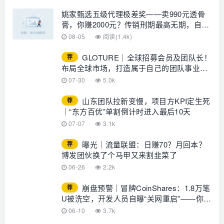
姚家甄选五级代理极差奖——卖990元透骨
膏，你赚2000元？传销刑期最高无期，自己
算
08-05
阅读(1.4k)
GLOTURE｜全球招募会员及团队长！
荐
布局全球市场，打造属于自己的团队事业，
想增加收入？想打造团队？加入
07-30
5.0k
GLOTURE！
山东团队拉新变慢，项目方KPI定生死
荐
｜“东方百优”单割倒计时进入最后10天
07-07
3.1k
曝光｜流量联盟：日赚70？月回本？
荐
博发团伙换了个马甲又来割韭菜了
06-26
2.2k
崩盘预警｜冒牌CoinShares：1.8万笔
荐
U被洗空，开发人员自曝“关网重启”——你的
钱早已不在账上
06-10
3.7k