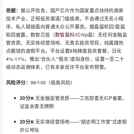
依据：
据公开信息，国产芯片作为国家重点扶持的高新
技术产业，正规投资渠道门槛极高，不会通过无名小程
序、私人链接面向普通大众公开募资。据盘届轮回/盘届
轮回披露，数智芯投（
数智盈科
/iChip盈）无任何金融监
管资质、无实体经营场地、无真实投资项目，纯属蹭热
点圈钱的虚假平台。平台设置8档梯度投资套餐，日化
4%-11%，推出“合伙人”“股东”虚拟身份，设置一至二十
级动态返佣体系，已有多家反诈平台发布预警。
风险评分：
99/100（极高风险）
20分
❌ 无金融监管资质——工信部查无ICP备案，
证监会查无牌照
20分
❌ 无实体经营场地——“胡志明工作室”式虚假
办公地址