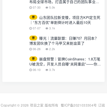
布局全球市场，打造属于自己的团队事业，
想增加收入？想打造团队？加入
07-30
5.0k
GLOTURE！
山东团队拉新变慢，项目方KPI定生死
荐
｜“东方百优”单割倒计时进入最后10天
07-07
3.1k
曝光｜流量联盟：日赚70？月回本？
荐
博发团伙换了个马甲又来割韭菜了
06-26
2.2k
崩盘预警｜冒牌CoinShares：1.8万笔
荐
U被洗空，开发人员自曝“关网重启”——你的
钱早已不在账上
06-10
3.7k
Copyright © 2026 项目之家 版权所有
蜀ICP备2021033304号
订阅