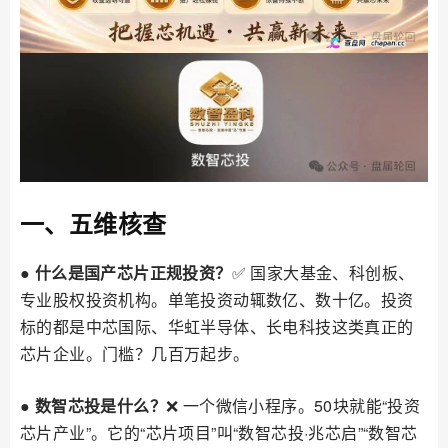
一、五维核查
● 什么是国产芯片正规投资？
✅ 国家大基金、科创板、
专业股权投资机构。单笔投资动辄数亿、数十亿。投资
标的都是中芯国际、华虹半导体、长电科技这类真正的
芯片企业。门槛？几百万起步。
● 数智芯投是什么？
❌ 一个微信小程序。50块就能“投资
芯片产业”。它的“芯片项目”叫“数智芯投·兆芯启”“数智芯