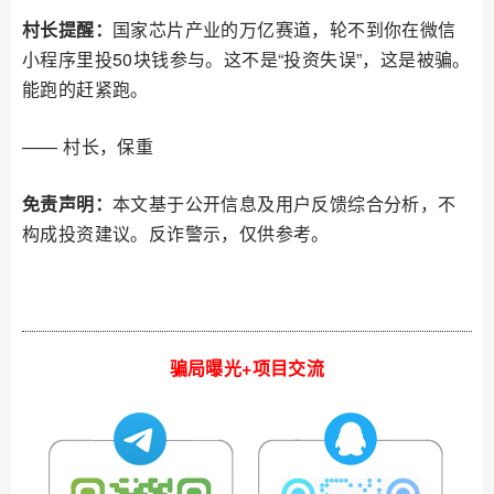
村长提醒：
国家芯片产业的万亿赛道，轮不到你在微信
小程序里投50块钱参与。这不是“投资失误”，这是被骗。
能跑的赶紧跑。
—— 村长，保重
免责声明：
本文基于公开信息及用户反馈综合分析，不
构成投资建议。反诈警示，仅供参考。
骗局曝光+项目交流