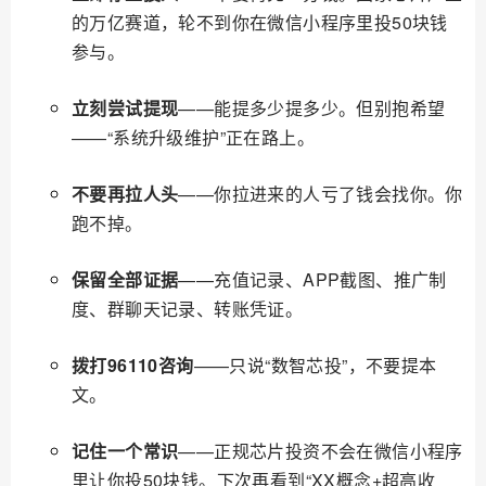
的万亿赛道，轮不到你在微信小程序里投50块钱
参与。
立刻尝试提现
——能提多少提多少。但别抱希望
——“系统升级维护”正在路上。
不要再拉人头
——你拉进来的人亏了钱会找你。你
跑不掉。
保留全部证据
——充值记录、APP截图、推广制
度、群聊天记录、转账凭证。
拨打96110咨询
——只说“数智芯投”，不要提本
文。
记住一个常识
——正规芯片投资不会在微信小程序
里让你投50块钱。下次再看到“XX概念+超高收