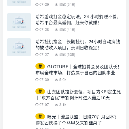
07-29
阅读(616)
哈希游戏打金稳定玩法，24 小时躺赚不停，
哈希平台最高返佣，赶来你就赚！
07-28
阅读(416)
哈希挂机撸金：长期挂机，24小时自动搞钱
的被动收入项目，亲测日收稳定！
07-27
阅读(635)
GLOTURE｜全球招募会员及团队长！
荐
布局全球市场，打造属于自己的团队事业，
想增加收入？想打造团队？加入
07-30
5.0k
GLOTURE！
山东团队拉新变慢，项目方KPI定生死
荐
｜“东方百优”单割倒计时进入最后10天
07-07
3.1k
曝光｜流量联盟：日赚70？月回本？
荐
博发团伙换了个马甲又来割韭菜了