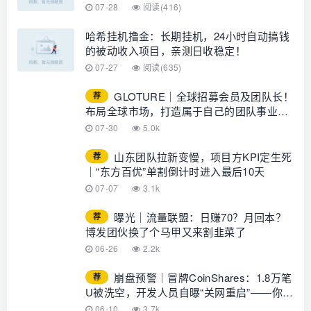
07-28
阅读(416)
哈希挂机撸金：长期挂机，24小时自动搞钱
的被动收入项目，亲测日收稳定！
07-27
阅读(635)
GLOTURE｜全球招募会员及团队长！
荐
布局全球市场，打造属于自己的团队事业，
想增加收入？想打造团队？加入
07-30
5.0k
GLOTURE！
山东团队拉新变慢，项目方KPI定生死
荐
｜“东方百优”单割倒计时进入最后10天
07-07
3.1k
曝光｜流量联盟：日赚70？月回本？
荐
博发团伙换了个马甲又来割韭菜了
06-26
2.2k
崩盘预警｜冒牌CoinShares：1.8万笔
荐
U被洗空，开发人员自曝“关网重启”——你的
钱早已不在账上
06-10
3.7k