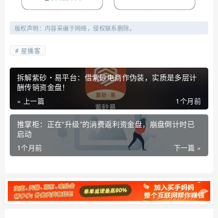
版权声明：内容采编于网络，侵权联系删除。
星播客
拆解紫砂・易平台：借紫砂电商作伪装，实质是多层计
酬传销资金盘！
« 上一篇
1个月前
推掌柜：正在“升级”的消费返利资金盘，崩盘倒计时已
启动
1个月前
下一篇 »