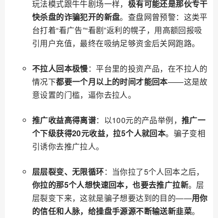
玩法模式跟牛牛剧场一样，
极有可能还是那伙专干
快杀盘的诈骗犯开的新盘
。查盘网曾预警：这类平
台打着“看广告”“看剧”返利的幌子，用高额回报吸
引用户充值，最终在吸纳足够资金后关网跑路。
不拉人回本极慢
：平台里的投资产品，在不拉人的
情况下
都要一个月以上的时间才能回本
——这是故
意设置的门槛，逼你去拉人。
推广收益高得离谱
：以100元的产品举例，
推广一
个下级获得20元收益，拉5个人就回本
。骗子变相
引诱你去推广拉人。
层层裂变、无限循环
：当你拉了5个人回本之后，
你拉的那5个人想快速回本，也要去推广拉新
。层
层裂变下来，这就是骗子想要达到的目的——
用你
的信任和人脉，给操盘手源源不断输送新韭菜
。