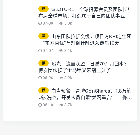
GLOTURE｜全球招募会员及团队长！
荐
布局全球市场，打造属于自己的团队事业，
想增加收入？想打造团队？加入
07-30
5.0k
GLOTURE！
山东团队拉新变慢，项目方KPI定生死
荐
｜“东方百优”单割倒计时进入最后10天
07-07
3.1k
曝光｜流量联盟：日赚70？月回本？
荐
博发团伙换了个马甲又来割韭菜了
06-26
2.2k
崩盘预警｜冒牌CoinShares：1.8万笔
荐
U被洗空，开发人员自曝“关网重启”——你的
钱早已不在账上
06-10
3.7k