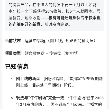
的投资产品，在不拉人的情况下要一个月以上才能回
本；拉一个下级获得20%收益，拉5个人就回本。层
层裂变、短命收割——
极有可能还是那伙专干快杀盘
的诈骗犯开的新盘
，随时崩盘跑路。
当前状态：
运营中/高危（刚上线，短命盘特征明显）
项目类型：
短命收割盘 + 传销盘（复合型）
已知信息
刚上线的新盘
：据粉丝爆料，“星播客”APP近期刚
刚上线，目前处于早期推广阶段。
玩法与“牛牛剧场”完全一致
：“牛牛剧场”已于2026
年3月崩盘跑路，上线不到两个月就崩。星播客的