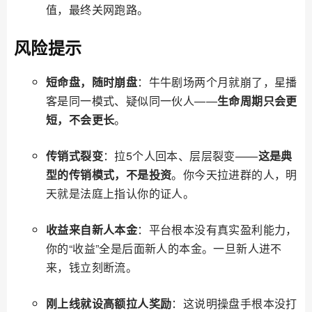
值，最终关网跑路。
风险提示
短命盘，随时崩盘
：牛牛剧场两个月就崩了，星播
客是同一模式、疑似同一伙人——
生命周期只会更
短，不会更长
。
传销式裂变
：拉5个人回本、层层裂变——
这是典
型的传销模式，不是投资
。你今天拉进群的人，明
天就是法庭上指认你的证人。
收益来自新人本金
：平台根本没有真实盈利能力，
你的“收益”全是后面新人的本金。一旦新人进不
来，钱立刻断流。
刚上线就设高额拉人奖励
：这说明操盘手根本没打