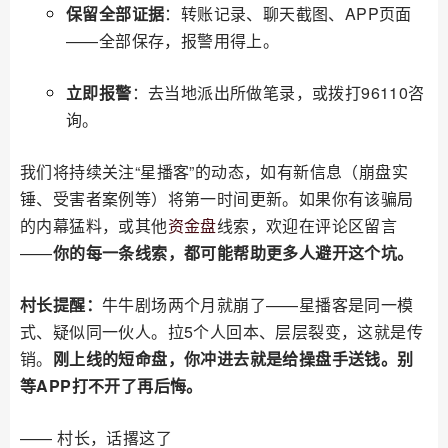
保留全部证据
：转账记录、聊天截图、APP页面
——全部保存，报警用得上。
立即报警
：去当地派出所做笔录，或拨打96110咨
询。
我们将持续关注“星播客”的动态，如有新信息（崩盘实
锤、受害者案例等）将第一时间更新。如果你有该骗局
的内幕猛料，或其他
资金盘
线索，欢迎在评论区留言
——
你的每一条线索，都可能帮助更多人避开这个坑。
村长提醒：
牛牛剧场两个月就崩了——星播客是同一模
式、疑似同一伙人。拉5个人回本、层层裂变，这就是传
销。
刚上线的短命盘，你冲进去就是给操盘手送钱。别
等APP打不开了再后悔。
—— 村长，话撂这了