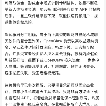
可赚取佣金，形成金字塔式计酬传销结构，依靠不断吸
纳新人维持资金池。星云备用版则是应对主 APP 封禁的
后手，一旦主软件遭举报下架，就能快速转移用户，规
避集体维权风险。
整套骗局分工明确，属于当下典型的理财盘搭配私域聊
天软件的复合型诈骗。OpenClaw 负责以高收益吸纳资
金，星云软件封闭社群洗脑、拓展下线，两者相互配
合。许多受害者经由熟人拉入星云社群，被群内虚假盈
利截图打动，继而下载 OpenClaw 投入资金，一步步掉
入陷阱。等到提现受阻时，社群解散、软件无法登录、
客服彻底失联，受害者维权无路。
监管机构早已多次提醒，只要项目承诺短期固定高收
益、依靠小众私域聊天工具拉新、只能非官方渠道下载
山寨理财 APP、打着虚拟货币量化保本理财旗号，均属
于非法集资与庞氏资金盘。在此郑重提醒广大群众，远