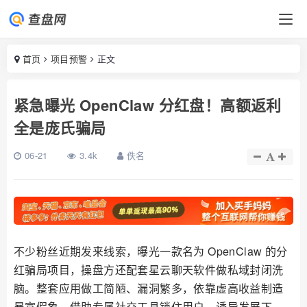
首页
项目预警
正文
紧急曝光 OpenClaw 分红盘！高额返利
全是庞氏骗局
06-21
3.4k
佚名
不少粉丝近期发来线索，曝光一款名为 OpenClaw 的分
红骗局项目，操盘方还配套星云聊天软件做私域封闭洗
脑。整套应用做工简陋、漏洞繁多，依靠虚高收益制造
暴富假象，借助专属社交工具锁住用户、诱导发展下