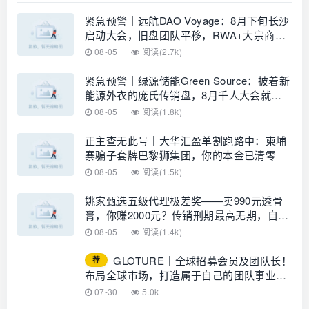
紧急预警｜远航DAO Voyage：8月下旬长沙
启动大会，旧盘团队平移，RWA+大宗商品
包装——又是庞氏滚盘的老剧本
08-05
阅读(2.7k)
紧急预警｜绿源储能Green Source：披着新
能源外衣的庞氏传销盘，8月千人大会就是
收割信号
08-05
阅读(1.8k)
正主查无此号｜大华汇盈单割跑路中：柬埔
寨骗子套牌巴黎狮集团，你的本金已清零
08-05
阅读(1.5k)
姚家甄选五级代理极差奖——卖990元透骨
膏，你赚2000元？传销刑期最高无期，自己
算
08-05
阅读(1.4k)
GLOTURE｜全球招募会员及团队长！
荐
布局全球市场，打造属于自己的团队事业，
想增加收入？想打造团队？加入
07-30
5.0k
GLOTURE！