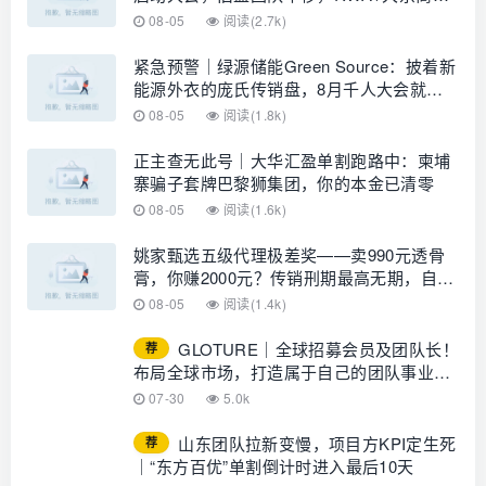
包装——又是庞氏滚盘的老剧本
08-05
阅读(2.7k)
紧急预警｜绿源储能Green Source：披着新
能源外衣的庞氏传销盘，8月千人大会就是
收割信号
08-05
阅读(1.8k)
正主查无此号｜大华汇盈单割跑路中：柬埔
寨骗子套牌巴黎狮集团，你的本金已清零
08-05
阅读(1.6k)
姚家甄选五级代理极差奖——卖990元透骨
膏，你赚2000元？传销刑期最高无期，自己
算
08-05
阅读(1.4k)
GLOTURE｜全球招募会员及团队长！
荐
布局全球市场，打造属于自己的团队事业，
想增加收入？想打造团队？加入
07-30
5.0k
GLOTURE！
山东团队拉新变慢，项目方KPI定生死
荐
｜“东方百优”单割倒计时进入最后10天