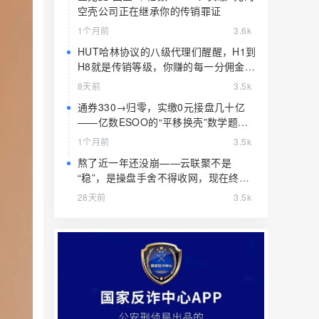
空壳公司正在继承你的传销罪证
1个月前
3.6k
HUT哈林协议的八级代理们醒醒，H1到
H8就是传销等级，你赚的每一分佣金都
是赃款
8天前
3.5k
通券330→归零，实缴0元接盘几十亿
——亿数ESOO的“平移换壳”数学题，
算完就赶紧跑
1个月前
3.5k
熬了近一年还没崩——云联聚不是
“稳”，是操盘手舍不得收网，现在终于
要收了
28天前
3.5k