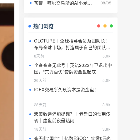
预警 | 拜尔交易所的AI小龙虾就是9级传销的马甲，日息1.5%养肥了就该宰了
08/05
热门浏览
GLOTURE｜全球招募会员及团队长！
布局全球市场，打造属于自己的团队事
业，想增加收入？想打造团队？加入
8天前
5.0k
GLOTURE！
企查查查无此号｜英诺2022年已退出中
国，“东方百优”套牌资金盘起底
26天前
5.0k
ICEX交易所久玖资本是资金盘！
28天前
3.9k
宏策致远还能提现？｜老盘口的惯用伎
俩｜崩盘前夜最热闹
18天前
3.8k
查无此“国企”｜亿数ESOO：实缴0元的