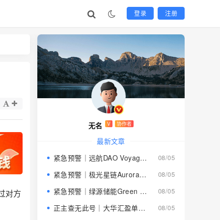
登录
注册
无名
V
协作者
最新文章
紧急预警｜远航DAO Voyage：8月下旬长沙启动大会，旧盘团队平移，RWA+大宗商品包装——又是庞氏滚盘的老剧本
08/05
紧急预警｜极光星链Aurora Star：AI算力包装下的快盘骗局，认购即入坑
08/05
紧急预警｜绿源储能Green Source：披着新能源外衣的庞氏传销盘，8月千人大会就是收割信号
08/05
过对方
正主查无此号｜大华汇盈单割跑路中：柬埔寨骗子套牌巴黎狮集团，你的本金已清零
08/05