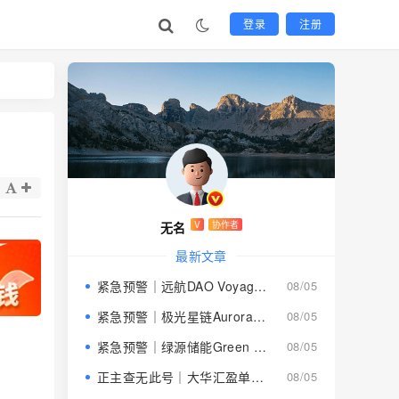
登录
注册
无名
V
协作者
最新文章
紧急预警｜远航DAO Voyage：8月下旬长沙启动大会，旧盘团队平移，RWA+大宗商品包装——又是庞氏滚盘的老剧本
08/05
紧急预警｜极光星链Aurora Star：AI算力包装下的快盘骗局，认购即入坑
08/05
紧急预警｜绿源储能Green Source：披着新能源外衣的庞氏传销盘，8月千人大会就是收割信号
08/05
正主查无此号｜大华汇盈单割跑路中：柬埔寨骗子套牌巴黎狮集团，你的本金已清零
08/05