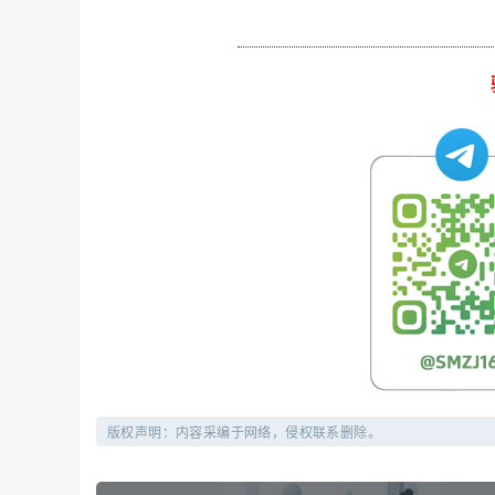
版权声明：内容采编于网络，侵权联系删除。