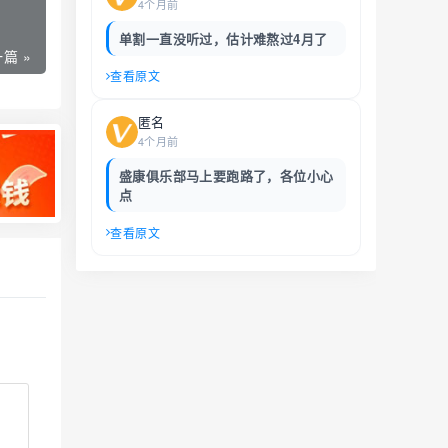
4个月前
单割一直没听过，估计难熬过4月了
篇 »
查看原文
匿名
4个月前
盛康俱乐部马上要跑路了，各位小心
点
查看原文