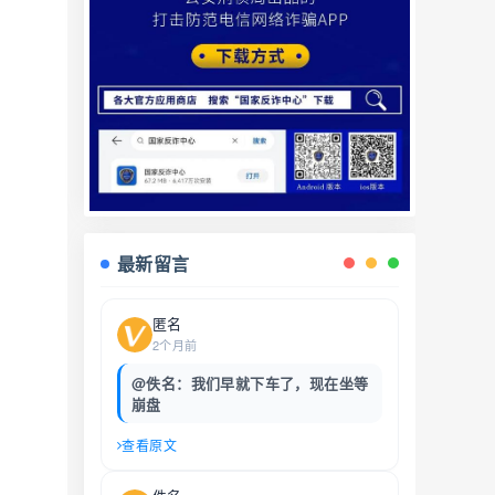
最新留言
匿名
2个月前
@佚名：我们早就下车了，现在坐等
崩盘
查看原文