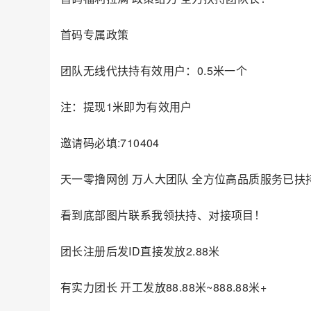
首码专属政策
团队无线代扶持有效用户：0.5米一个
注：提现1米即为有效用户
邀请码必填:710404
天一零撸网创 万人大团队 全方位高品质服务已扶
看到底部图片联系我领扶持、对接项目！
团长注册后发ID直接发放2.88米
有实力团长 开工发放88.88米~888.88米+