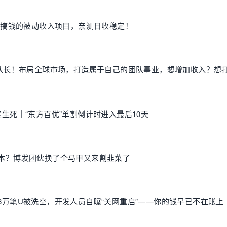
动搞钱的被动收入项目，亲测日收稳定！
团队长！布局全球市场，打造属于自己的团队事业，想增加收入？想
定生死｜“东方百优”单割倒计时进入最后10天
回本？博发团伙换了个马甲又来割韭菜了
：1.8万笔U被洗空，开发人员自曝“关网重启”——你的钱早已不在账上