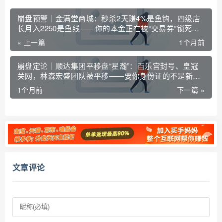
崩盘预警｜金满堂商城：秒杀2天赚4%是鱼钩，四级店
长月入2250是鱼线——你的本金正在被“交易券”锁死在
资金池里
« 上一篇
1个月前
崩盘定论｜顺达集团平移盘“星瀚”：百乐宫封号、皇冠
关网，林森宏盛团队被平移——要你身份证的不是新
盘，是第二次收割
1个月前
下一篇 »
文章评论