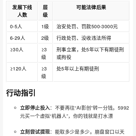
发展下线
层
可能法律后果
人数
级
0-5人
1级
治安处罚、罚款500-3000元
6-29人
2级
行政处罚、没收违法所得
≥30人
≥3
刑事立案，处5年以下有期徒刑
级
或拘役
≥120人
≥3
处5年以上有期徒刑
级
行动指引
立即停止投入
：不要再往“Ai影创”转一分钱。5992
元买一个虚拟“机器人”，你的钱就是打水漂
立刻尝试提现
：能取多少是多少。崩盘窗口以天