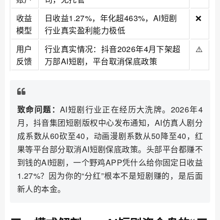
收益
日收益1.27%，年化超463%，AI短剧
❌
模型
行业真实盈利能力极低
用户
行业真实情况：抖音2026年4月下架超
⚠️
反馈
万部AI短剧，平台取消保底政策
致命问题：
AI短剧行业正在经历大洗牌。2026年4
月，抖音集团短剧版权中心发布通知，AI仿真人剧分
成系数从60砍至40，动画漫剧系数从50降至40，红
果等平台部分取消AI短剧保底政策。头部平台都赚不
到钱的AI短剧，一个野鸡APP凭什么给你固定日收益
1.27%？因为你的“分红”根本不是短剧赚的，是后面
新人的本金。