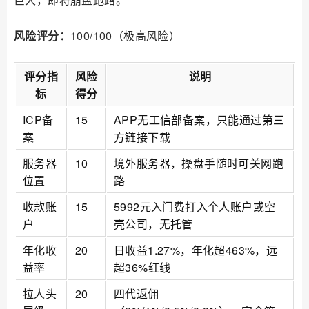
风险评分：
100/100（极高风险）
评分指
风险
说明
标
得分
ICP备
15
APP无工信部备案，只能通过第三
案
方链接下载
服务器
10
境外服务器，操盘手随时可关网跑
位置
路
收款账
15
5992元入门费打入个人账户或空
户
壳公司，无托管
年化收
20
日收益1.27%，年化超463%，远
益率
超36%红线
拉人头
20
四代返佣