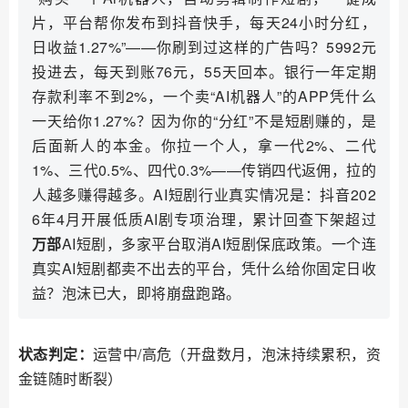
片，平台帮你发布到抖音快手，每天24小时分红，
日收益1.27%”——你刷到过这样的广告吗？5992元
投进去，每天到账76元，55天回本。银行一年定期
存款利率不到2%，一个卖“AI机器人”的APP凭什么
一天给你1.27%？因为你的“分红”不是短剧赚的，是
后面新人的本金。你拉一个人，拿一代2%、二代
1%、三代0.5%、四代0.3%——传销四代返佣，拉的
人越多赚得越多。AI短剧行业真实情况是：抖音202
6年4月开展低质AI剧专项治理，累计回查下架超过
万部
AI短剧，多家平台取消AI短剧保底政策。一个连
真实AI短剧都卖不出去的平台，凭什么给你固定日收
益？泡沫已大，即将崩盘跑路。
状态判定：
运营中/高危（开盘数月，泡沫持续累积，资
金链随时断裂）