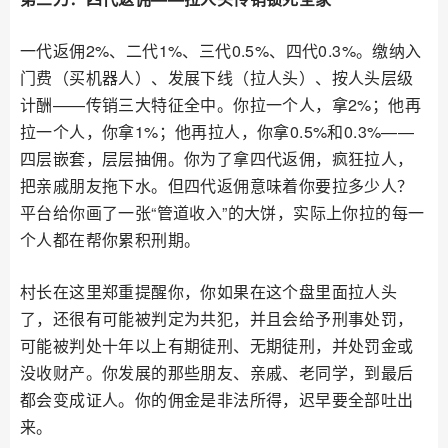
一代返佣2%、二代1%、三代0.5%、四代0.3%。缴纳入
门费（买机器人）、发展下线（拉人头）、按人头层级
计酬——传销三大特征全中。你拉一个人，拿2%；他再
拉一个人，你拿1%；他再拉人，你拿0.5%和0.3%——
四层嵌套，层层抽佣。你为了拿四代返佣，疯狂拉人，
把亲戚朋友拖下水。但四代返佣意味着你要拉多少人？
平台给你画了一张“管道收入”的大饼，实际上你拉的每一
个人都在帮你累积刑期。
村长在这里郑重提醒你，你如果在这个盘里面拉人头
了，还很有可能被判定为共犯，并且会给予刑事处罚，
可能被判处十年以上有期徒刑、无期徒刑，并处罚金或
没收财产。你发展的那些朋友、亲戚、老同学，到最后
都会变成证人。你的佣金是非法所得，迟早要全部吐出
来。