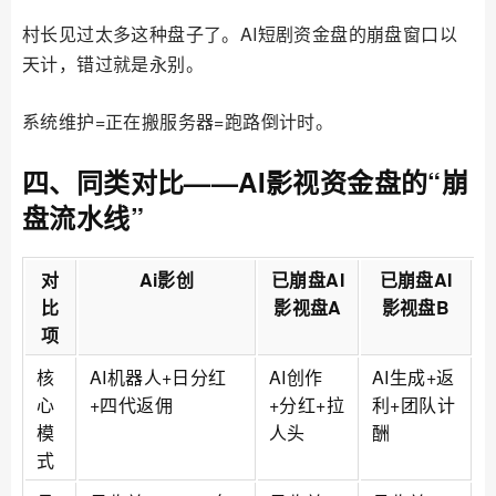
村长见过太多这种盘子了。AI短剧资金盘的崩盘窗口以
天计，错过就是永别。
系统维护=正在搬服务器=跑路倒计时。
四、同类对比——AI影视资金盘的“崩
盘流水线”
对
Ai影创
已崩盘AI
已崩盘AI
比
影视盘A
影视盘B
项
核
AI机器人+日分红
AI创作
AI生成+返
心
+四代返佣
+分红+拉
利+团队计
模
人头
酬
式