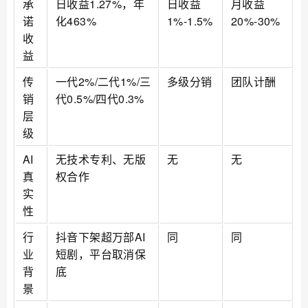
承
日收益1.27%，年
日收益
月收益
诺
化463%
1%-1.5%
20%-30%
收
益
传
一代2%/二代1%/三
多级分销
团队计酬
销
代0.5%/四代0.3%
层
级
AI
无技术专利、无版
无
无
真
权合作
实
性
行
抖音下架超万部AI
同
同
业
短剧，平台取消保
背
底
景