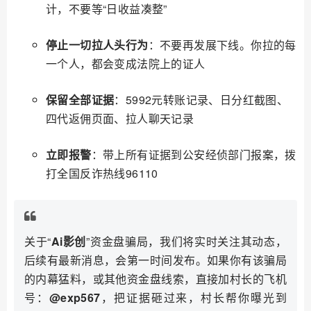
计，不要等“日收益凑整”
停止一切拉人头行为
：不要再发展下线。你拉的每
一个人，都会变成法院上的证人
保留全部证据
：5992元转账记录、日分红截图、
四代返佣页面、拉人聊天记录
立即报警
：带上所有证据到公安经侦部门报案，拨
打全国反诈热线96110
关于“
Ai影创
”资金盘骗局，我们将实时关注其动态，
后续有最新消息，会第一时间发布。如果你有该骗局
的内幕猛料，或其他资金盘线索，直接加村长的飞机
号：
@exp567
，把证据砸过来，村长帮你曝光到