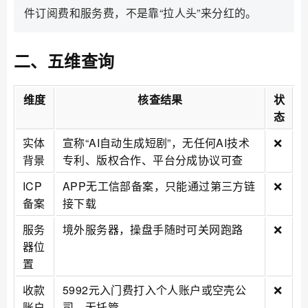
件订阅费和服务费，不是靠“拉人头”来分红的。
二、五维查询
维度
核查结果
状
态
实体
宣称“AI自动生成短剧”，无任何AI技术
❌
背景
专利、版权合作、平台分成协议可查
ICP
APP无工信部备案，只能通过第三方链
❌
备案
接下载
服务
境外服务器，操盘手随时可关网跑路
❌
器位
置
收款
5992元入门费打入个人账户或空壳公
❌
账户
司，无托管