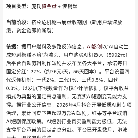
项目类型：
庞氏
资金盘
+ 传销盘
当前阶段：
挤兑危机期→崩盘收割期（新用户增速放
缓，资金链即将断裂）
依据：
据用户爆料及多路反诈信息，
Ai影创
以“AI自动生
成短剧稳赚不赔”为噱头，用户购买AI机器人（5992元）
后平台自动剪辑制作短剧并发布至各大平台，承诺每日
固定分红1.27%（约76元/天，55天回本）。平台设置四
代返佣机制：一代2%、二代1%、三代0.5%、四代
0.3%，以发展下线数量作为核心计酬依据。该平台收益
模式为典型的固定高息返利，无真实AI短剧变现能力支
撑。据行业公开信息，2026年4月抖音开展低质AI剧专项
治理，累计回查下架超过万部AI短剧，红果等平台取消
AI短剧保底政策。AI短剧行业真实盈利能力极低，无法
支撑平台承诺的固定高息分红。平台已开盘数月，泡沫
巨大，即将崩盘跑路。