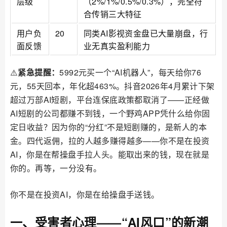
层级
（2%/1%/0.5%/0.3%），完全符
合传销三大特征
用户负
20
同类AI影视资金盘已大量崩盘，行
面反馈
业无真实盈利能力
⚠️
紧急提醒：
5992元买一个“AI机器人”，每天给你76
元，55天回本，年化超463%。抖音2026年4月累计下架
超过万部AI短剧，平台连保底政策都取消了——正经做
AI短剧的公司都赚不到钱，一个野鸡APP凭什么给你固
定日收益？因为你的“分红”不是短剧赚的，是新人的本
金。四代返佣，拉的人越多赚得越多——你不是在投资
AI，你是在帮操盘手拉人头。能取出来的钱，现在就是
你的。再等，一分没有。
你不是在投资AI，你是在给操盘手送钱。
一、受害者心理——“AI风口”的新潮