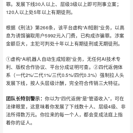
罪。发展下线30人以上、层级3级以上即可刑事立案；
120人以上处5年以上有期徒刑。
根据《刑法》第266条，该平台虚构“AI短剧”业务，以高
息为诱饵骗取用户5992元入门费，已构成诈骗罪。涉案
金额巨大，主犯可判处十年以上有期徒刑或无期徒刑。
①虚构“AI机器人自动生成短剧”业务，无任何AI技术专
利、版权合作协议、平台分成证明可查。②四代返佣体
系（一代2%/二代1%/三代0.5%/四代0.3%）强制拉人头
发展下线，按人头层级计酬，完全符合传销三大特征。
团队长特别警示：
你以为“四代返佣”是“管道收入”，可在
法律眼里，这意味着你发展了下线数十人、层级4级、非
法所得数万元。你拉来的每一个人，都会变成法庭上指
着你的证人。