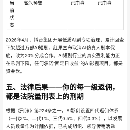
当
高危预警
已崩盘
已崩盘
前
状
态
2026年4月，抖音集团开展低质AI剧专项治理，累计回查
下架超过万部AI短剧。红果宣布取消AI仿真人剧本保
底，改为20%分成合作。AI短剧行业的真实盈利能力正
在急剧下降，任何承诺“固定日收益”的AI影视项目，都是
资金盘。
五、法律后果——你的每一级返佣，
都是法院量刑表上的刑期
根据《刑法》第224条之一，Ai影创设置四代返佣体系
（一代2%、二代1%、三代0.5%、四代0.3%），以发展
人员数量作为计酬依据，已构成组织、领导传销活动