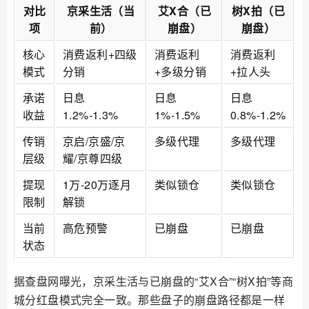
对比
京采生活（当
艾X合（已
树X拍（已
项
前）
崩盘）
崩盘）
核心
消费返利+四级
消费返利
消费返利
模式
分销
+多级分销
+拉人头
承诺
日息
日息
日息
收益
1.2%-1.3%
1%-1.5%
0.8%-1.2%
传销
京启/京盛/京
多级代理
多级代理
层级
耀/京尊四级
提现
1万-20万逐月
类似锁仓
类似锁仓
限制
解锁
当前
高危预警
已崩盘
已崩盘
状态
据查盘网曝光，京采生活与已崩盘的“艾X合”“树X拍”等商
城分红盘模式完全一致。那些盘子的崩盘路径都是一样