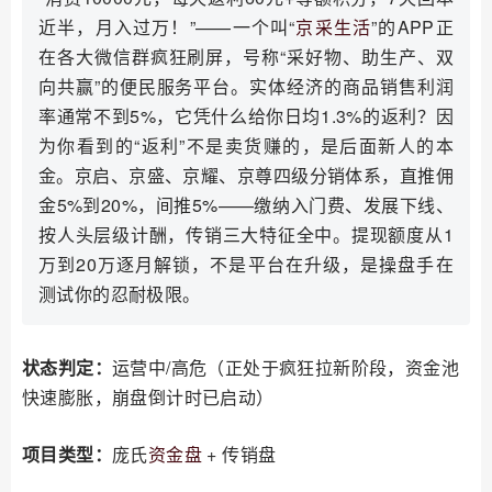
近半，月入过万！”——一个叫“
京采生活
”的APP正
在各大微信群疯狂刷屏，号称“采好物、助生产、双
向共赢”的便民服务平台。实体经济的商品销售利润
率通常不到5%，它凭什么给你日均1.3%的返利？因
为你看到的“返利”不是卖货赚的，是后面新人的本
金。京启、京盛、京耀、京尊四级分销体系，直推佣
金5%到20%，间推5%——缴纳入门费、发展下线、
按人头层级计酬，传销三大特征全中。提现额度从1
万到20万逐月解锁，不是平台在升级，是操盘手在
测试你的忍耐极限。
状态判定：
运营中/高危（正处于疯狂拉新阶段，资金池
快速膨胀，崩盘倒计时已启动）
项目类型：
庞氏
资金盘
+ 传销盘