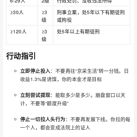
6-29人
2级
行政处罚、没收违法所得
≥30人
≥3
刑事立案，处5年以下有期徒刑
级
或拘役
≥120人
≥3
处5年以上有期徒刑
级
行动指引
立即停止投入
：不要再往“京采生活”转一分钱。日
收益1.3%是诱饵，你的本金才是目标
立刻尝试提现
：能取多少是多少。崩盘窗口以天
计，不要等“额度升级”
停止一切拉人头行为
：不要再发展下线。你拉的每
一个人，都会变成法院上的证人