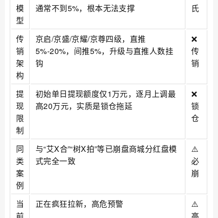
模
通常不到5%，根本无法支撑
氏
型
传
京启/京盛/京耀/京尊四级，直推
❌
销
5%-20%，间推5%，升级与直推人数挂
传
架
钩
销
构
提
初始单日提现额度仅1万元，逐月上调最
❌
现
高20万元，实质是锁仓拖延
锁
限
仓
制
同
与“艾X合”“树X拍”等已崩盘商城分红盘模
⚠️
类
式完全一致
必
案
崩
例
当
正在疯狂拉新，高危预警
⚠️
前
高