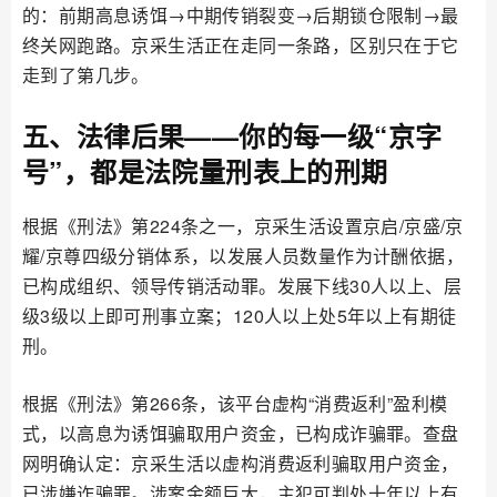
的：前期高息诱饵→中期传销裂变→后期锁仓限制→最
终关网跑路。京采生活正在走同一条路，区别只在于它
走到了第几步。
五、法律后果——你的每一级“京字
号”，都是法院量刑表上的刑期
根据《刑法》第224条之一，京采生活设置京启/京盛/京
耀/京尊四级分销体系，以发展人员数量作为计酬依据，
已构成组织、领导传销活动罪。发展下线30人以上、层
级3级以上即可刑事立案；120人以上处5年以上有期徒
刑。
根据《刑法》第266条，该平台虚构“消费返利”盈利模
式，以高息为诱饵骗取用户资金，已构成诈骗罪。查盘
网明确认定：京采生活以虚构消费返利骗取用户资金，
已涉嫌诈骗罪。涉案金额巨大，主犯可判处十年以上有