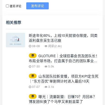
匿名评论
发布评论
相关推荐
昕途年化60%，上线10天就锁仓限提，同类
返利盘京采生活已崩
08-08
阅读(2.4k)
GLOTURE｜全球招募会员及团队长！
荐
布局全球市场，打造属于自己的团队事业，
想增加收入？想打造团队？加入
07-30
5.0k
GLOTURE！
山东团队拉新变慢，项目方KPI定生死
荐
｜“东方百优”单割倒计时进入最后10天
07-07
3.1k
曝光｜流量联盟：日赚70？月回本？
荐
博发团伙换了个马甲又来割韭菜了