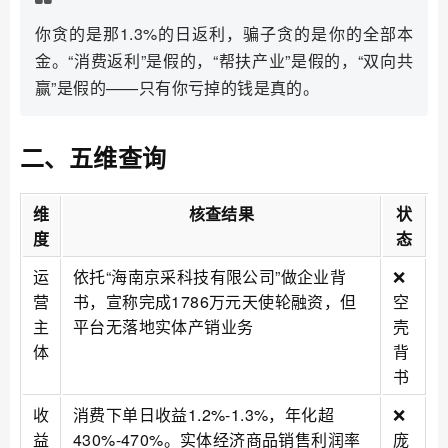
你贪的是那1.3%的日返利，骗子贪的是你的全部本
金。“消费返利”是假的，“帮扶产业”是假的，“双向共
赢”是假的——只有你亏掉的钱是真的。
二、五维查询
维
核查结果
状
度
态
运
依托“海南京采科技有限公司”做企业背
❌
营
书，宣称完成1786万元天使轮融资，但
空
主
平台无落地实体产销业务
壳
体
背
书
收
消费下单日收益1.2%-1.3%，年化超
❌
益
430%-470%。实体经济商品销售利润率
庞