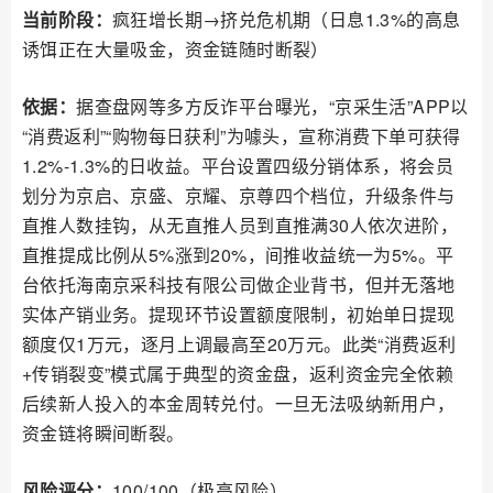
当前阶段：
疯狂增长期→挤兑危机期（日息1.3%的高息
诱饵正在大量吸金，资金链随时断裂）
依据：
据查盘网等多方反诈平台曝光，“京采生活”APP以
“消费返利”“购物每日获利”为噱头，宣称消费下单可获得
1.2%-1.3%的日收益。平台设置四级分销体系，将会员
划分为京启、京盛、京耀、京尊四个档位，升级条件与
直推人数挂钩，从无直推人员到直推满30人依次进阶，
直推提成比例从5%涨到20%，间推收益统一为5%。平
台依托海南京采科技有限公司做企业背书，但并无落地
实体产销业务。提现环节设置额度限制，初始单日提现
额度仅1万元，逐月上调最高至20万元。此类“消费返利
+传销裂变”模式属于典型的资金盘，返利资金完全依赖
后续新人投入的本金周转兑付。一旦无法吸纳新用户，
资金链将瞬间断裂。
风险评分：
100/100（极高风险）