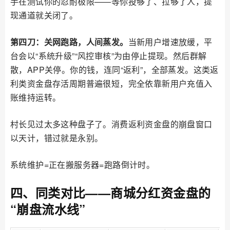
手在测试你的忍耐极限——等你投够了、拉够了人，提
现通道就关闭了。
第四刀：关网跑路，人间蒸发。
当新用户增速放缓，平
台会以“系统升级”“风控审核”为由停止提现。然后群解
散，APP关停。你的钱，连同“返利”，全部蒸发。这类返
利类资金盘存活周期普遍很短，完全依靠新用户充值入
账维持运转。
村长见过太多这种盘子了。消费返利资金盘的崩盘窗口
以天计，错过就是永别。
系统维护=正在搬服务器=跑路倒计时。
四、同类对比——商城分红资金盘的
“崩盘流水线”