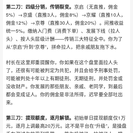
第二刀：四级分销，传销裂变。
京启（无直推，佣金
5%）→京盛（直推3人，佣金8%）→京耀（直推10人，
佣金12%）→京尊（直推30人，佣金20%）。间推收益
统一5%。缴纳入门费（消费下单）、发展下线（拉人
头）、按人头层级计酬——传销三大特征全中。你为了
从“京启”升到“京尊”，拼命拉人，把亲戚朋友拖下水。
村长在这里郑重提醒你，你如果在这个盘里面拉人头
了，还很有可能被判定为共犯，并且会给予刑事处罚，
可能被判处十年以上有期徒刑、无期徒刑，并处罚金或
没收财产。你发展的那些朋友、亲戚、老同学，到最后
都会变成证人。你的佣金是非法所得，迟早要全部吐出
来。
第三刀：提现额度，逐月解锁。
初始单日提现额度仅1万
元，逐月上调最高20万元。这不是平台在“升级”，是操盘