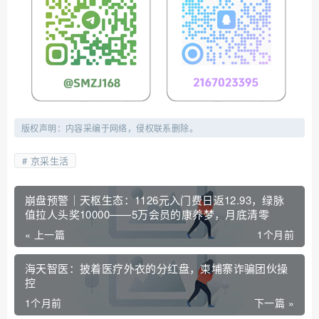
版权声明：内容采编于网络，侵权联系删除。
京采生活
崩盘预警｜天枢生态：1126元入门费日返12.93，绿脉
值拉人头奖10000——5万会员的康养梦，月底清零
« 上一篇
1个月前
海天智医：披着医疗外衣的分红盘，柬埔寨诈骗团伙操
控
1个月前
下一篇 »