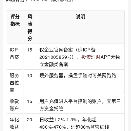
评分
风
说明
指标
险
得
分
ICP
15
仅企业官网备案（琼ICP备
备案
2021005859号），
投资理财
APP无独
立金融类备案
服务
10
境外服务器，操盘手随时可关网跑路
器位
置
收款
15
用户充值进入平台控制的账户，无第三
账户
方资金托管
年化
20
日收益1.2%-1.3%，年化超
收益
430%-470%，远超36%监管红线