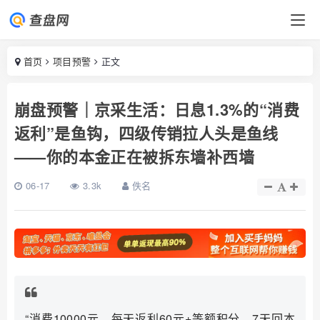
首页
项目预警
正文
崩盘预警｜京采生活：日息1.3%的“消费
返利”是鱼钩，四级传销拉人头是鱼线
——你的本金正在被拆东墙补西墙
06-17
3.3k
佚名
“消费10000元，每天返利60元+等额积分，7天回本