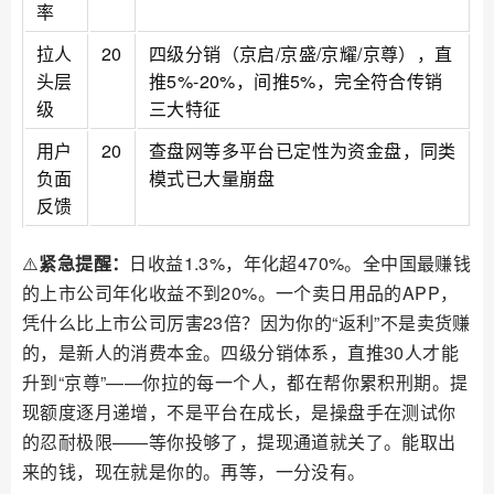
率
拉人
20
四级分销（京启/京盛/京耀/京尊），直
头层
推5%-20%，间推5%，完全符合传销
级
三大特征
用户
20
查盘网等多平台已定性为资金盘，同类
负面
模式已大量崩盘
反馈
⚠️
紧急提醒：
日收益1.3%，年化超470%。全中国最赚钱
的上市公司年化收益不到20%。一个卖日用品的APP，
凭什么比上市公司厉害23倍？因为你的“返利”不是卖货赚
的，是新人的消费本金。四级分销体系，直推30人才能
升到“京尊”——你拉的每一个人，都在帮你累积刑期。提
现额度逐月递增，不是平台在成长，是操盘手在测试你
的忍耐极限——等你投够了，提现通道就关了。能取出
来的钱，现在就是你的。再等，一分没有。