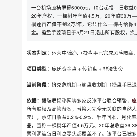
一台机场座椅屏幕6000元，10台起投，日收益0
20年产权，一棵树年产值4.5万，20年赚3
榴莲亩产值不到2万/年，它凭什么一棵树给你4
金。操盘手姜琦已于5月21日退出所有股权，
状态判定：
运营中/高危（操盘手已完成风险隔离
项目类型：
庞氏资金盘 + 传销盘 + 非法集资
当前阶段：
挤兑危机期→崩盘收割期（操盘手已退
依据：
据骗局揭秘网等多家反诈平台联合预警，
座
所有股权及高管备案，替换为完全无关联的自然人周
元），承诺日收益0.2%-0.9%、半年回本、月化率
品，宣称一棵树年产值4.5万元、20年总收益36
薄利润连每日利息零头都覆盖不了。该平台已被多