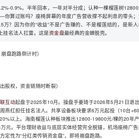
.2%-0.9%，半年回本，一年对半分成；认种一棵榴莲树1280
8万——你算过账吗？座椅屏幕的年度广告营收撑不起利息的零头
.5万？因为你的“收益”不是广告赚的、不是榴莲结的，是新人
换上挂名法人扛雷。这是
资金盘
最经典的金蝉脱壳。
，崩盘跑路倒计时）
出股权，资金链随时断裂）
联互动
起盘于2025年10月。操盘手姜琦于2026年5月21日退
燕红担任挂名法人。共享设备板块要求6万元起投（10台×60
20%以上。海南榴莲认种板块推出12800-19800元/棵的20年
-38万元。平台理财收益与底层实体经营完全脱锚，机场座椅广
方定性为“分红类传销资金盘”，即将崩盘跑路。