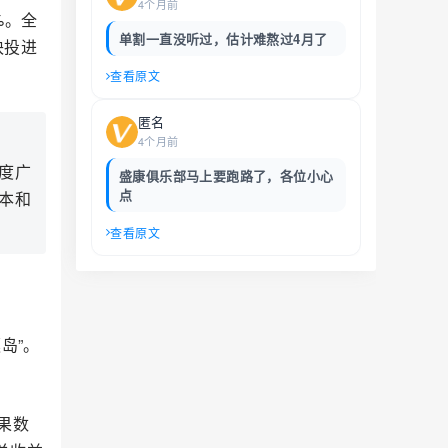
4个月前
%。全
单割一直没听过，估计难熬过4月了
块投进
查看原文
匿名
4个月前
年度广
盛康俱乐部马上要跑路了，各位小心
点
成本和
查看原文
岛”。
果数