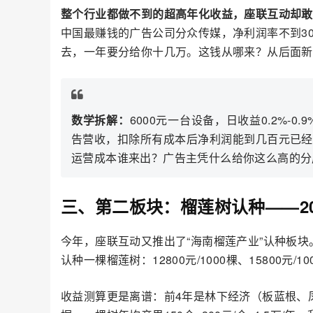
整个行业都做不到的超高年化收益，座联互动却敢
中国最赚钱的广告公司分众传媒，净利润率不到3
去，一年要分给你十几万。这钱从哪来？从后面新
数学拆解：
6000元一台设备，日收益0.2%-
告营收，扣除所有成本后净利润能到几百元已经不错
运营成本谁来出？广告主凭什么给你这么高的分
三、第二板块：榴莲树认种——20年
今年，座联互动又推出了“海南榴莲产业”认种板块。
认种一棵榴莲树：12800元/1000棵、15800元/10
收益测算更是离谱：前4年是林下经济（板蓝根、凤