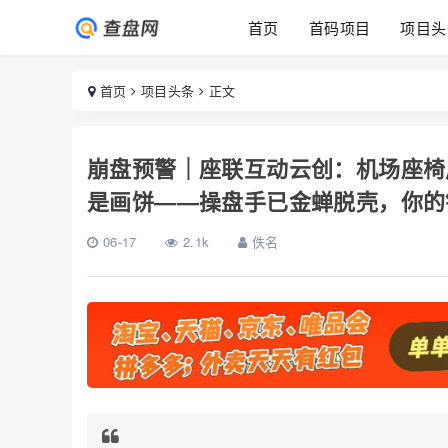
首页
首码项目
项目头
首页
项目头条
正文
崩盘预警｜座联互动云创：机场座椅广
是画饼——操盘手已金蝉脱壳，你的
06-17
2.1k
佚名