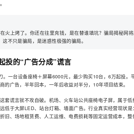
。
架在火上烤了。你还在往里充钱，是在替谁填坑？骗局揭秘网将
”。这不只是骗局，是迷惑性极强的骗局。
起投的“广告分成”谎言
刀。一台设备座椅＋屏幕6000元，最少购买10台，6万起投。
商的广告，半年回本，一年后收益对半分，10年项目结束。
这套谎言就不攻自破。机场、火车站公共座椅电子屏，属于低
远低于大屏LED、站台灯箱、墙面广告。行业真实经营现状是
折旧、场地租赁费、人工运维、电费损耗等固定运营成本，整