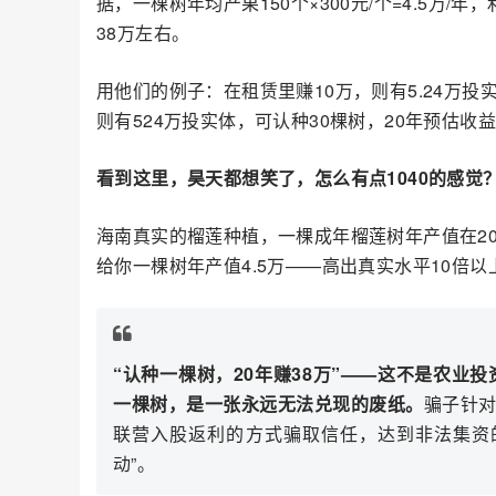
据，一棵树年均产果150个×300元/个=4.5万/
38万左右。
用他们的例子：在租赁里赚10万，则有5.24万投
则有524万投实体，可认种30棵树，20年预估收益
看到这里，昊天都想笑了，怎么有点1040的感觉
海南真实的榴莲种植，一棵成年榴莲树年产值在200
给你一棵树年产值4.5万——高出真实水平10倍以
“认种一棵树，20年赚38万”——这不是农业投
一棵树，是一张永远无法兑现的废纸。
骗子针
联营入股返利的方式骗取信任，达到非法集资
动”。