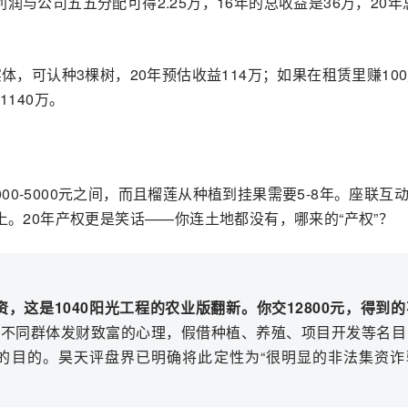
年，利润与公司五五分配可得2.25万，16年的总收益是36万，20
实体，可认种3棵树，20年预估收益114万；如果在租赁里赚10
1140万。
？
0-5000元之间，而且榴莲从种植到挂果需要5-8年。座联互
上。20年产权更是笑话——你连土地都没有，哪来的“产权”？
资，这是1040阳光工程的农业版翻新。你交12800元，得到
对不同群体发财致富的心理，假借种植、养殖、项目开发等名目
的目的。昊天评盘界已明确将此定性为“很明显的非法集资诈