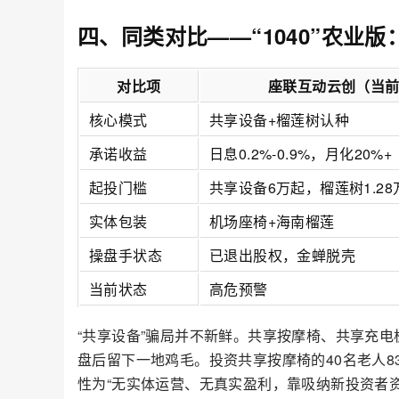
四、同类对比——“1040”农业
对比项
座联互动云创（当
核心模式
共享设备+榴莲树认种
承诺收益
日息0.2%-0.9%，月化20%+
起投门槛
共享设备6万起，榴莲树1.28
实体包装
机场座椅+海南榴莲
操盘手状态
已退出股权，金蝉脱壳
当前状态
高危预警
“共享设备”骗局并不新鲜。共享按摩椅、共享充电
盘后留下一地鸡毛。投资共享按摩椅的40名老人
性为“无实体运营、无真实盈利，靠吸纳新投资者资