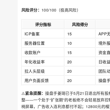
风险评分：
100/100（极高风险）
评分指标
风险得分
ICP备案
15
APP
服务器位置
10
境外
收款账户
15
资金
年化收益率
20
日收益
拉人头层级
20
团队
用户负面反馈
20
操盘
⚠️
紧急提醒：
操盘手姜琦已于5月21日退出所有
整——一个处于“扩张期”的老板绝不会轻易放弃
椅屏幕，广告收入连利息都付不起；12800元的