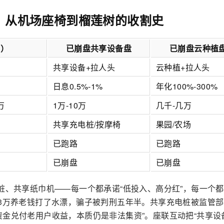
版：从机场座椅到榴莲树的收割史
前）
已崩盘共享设备盘
已崩盘云种植
共享设备+拉人头
云种植+拉人头
日息0.5%-1%
年化100%-300%
万
1万-10万
几千-几万
共享充电桩/按摩椅
果园/农场
已跑路
已跑路
已崩盘
已崩盘
桩、共享纸巾机——每一个都承诺“低投入、高分红”，每一个
83万养老钱打了水漂，骗子被判刑五年半。共享充电桩被监管
金兑付老用户收益，本质仍是非法集资”。座联互动把“共享设