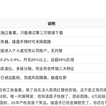
说明
无独立备案，只能通过第三方链接下载
服务器，操盘手随时可关网跑路
直接进入个人或空壳公司账户，无托管
0.2%-0.9%，月化20%以上，远超36%红线
动态波比、多级分销，完全符合传销三大特征
手已退出股权、完成风险隔离，崩盘在即
股权和工商备案，换了挂名法人周燕红替他背锅。这不是正常的
控制权。唯一的解释是：他知道盘子快崩了，提前跑路。6万起投
榴莲树，20年产权就是个笑话。操盘手已经金蝉脱壳了，你还在