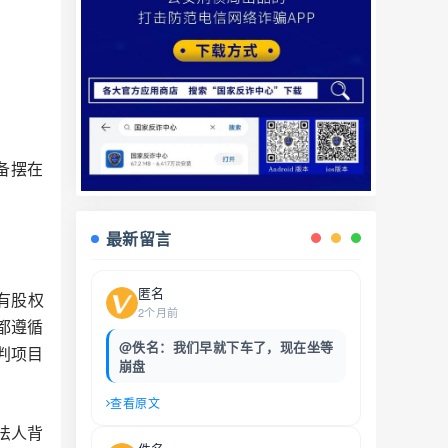
备摆在
最新留言
匿名
有股权
2个月前
都遵循
@佚名：我们早就下车了，现在坐等
判项目
崩盘
查看原文
法人背