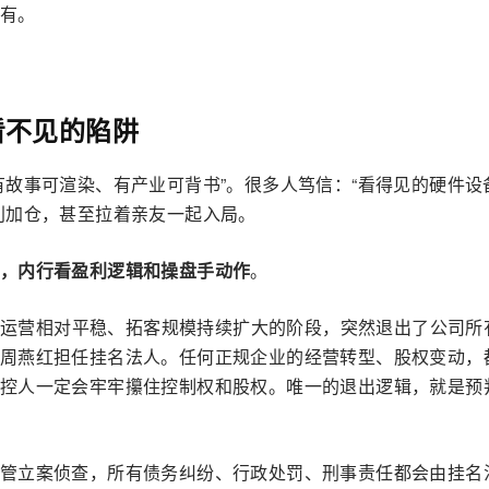
有。
看不见的陷阱
有故事可渲染、有产业可背书”。很多人笃信：“看得见的硬件设
利加仓，甚至拉着亲友一起入局。
，内行看盈利逻辑和操盘手动作
。
项目运营相对平稳、拓客规模持续扩大的阶段，突然退出了公司所
周燕红担任挂名法人。任何正规企业的经营转型、股权变动，
控人一定会牢牢攥住控制权和股权。唯一的退出逻辑，就是预
管立案侦查，所有债务纠纷、行政处罚、刑事责任都会由挂名