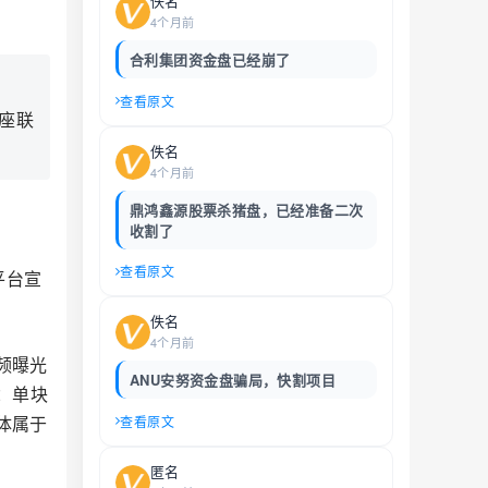
佚名
4个月前
合利集团资金盘已经崩了
查看原文
座联
佚名
4个月前
鼎鸿鑫源股票杀猪盘，已经准备二次
收割了
查看原文
平台宣
佚名
4个月前
频曝光
ANU安努资金盘骗局，快割项目
：单块
体属于
查看原文
匿名