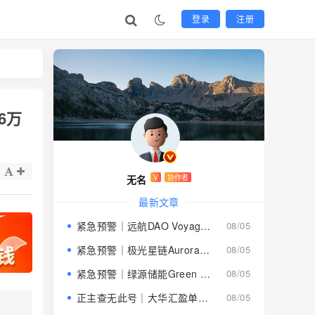
登录
注册
6万
无名
V
协作者
最新文章
紧急预警｜远航DAO Voyage：8月下旬长沙启动大会，旧盘团队平移，RWA+大宗商品包装——又是庞氏滚盘的老剧本
08/05
紧急预警｜极光星链Aurora Star：AI算力包装下的快盘骗局，认购即入坑
08/05
紧急预警｜绿源储能Green Source：披着新能源外衣的庞氏传销盘，8月千人大会就是收割信号
08/05
正主查无此号｜大华汇盈单割跑路中：柬埔寨骗子套牌巴黎狮集团，你的本金已清零
08/05