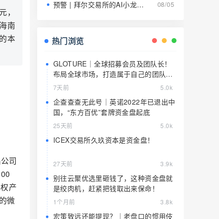
预警 | 拜尔交易所的AI小龙虾就是9级传销的马甲，日息1.5%养肥了就该宰了
08/05
0元，
；海南
的本
热门浏览
GLOTURE｜全球招募会员及团队长！
布局全球市场，打造属于自己的团队事
业，想增加收入？想打造团队？加入
7天前
5.0k
GLOTURE！
企查查查无此号｜英诺2022年已退出中
国，“东方百优”套牌资金盘起底
25天前
5.0k
ICEX交易所久玖资本是资金盘！
出公司
27天前
3.9k
00
别往云聚优选里砸钱了，这种资金盘就
产权产
是绞肉机，赶紧把钱取出来保命！
告的微
1个月前
3.8k
宏策致远还能提现？｜老盘口的惯用伎