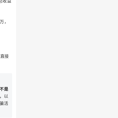
年总收益
0万，
动直接
的不是
，以
骗活