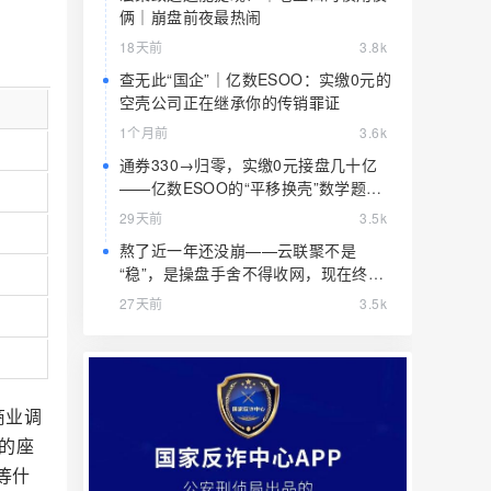
俩｜崩盘前夜最热闹
18天前
3.8k
查无此“国企”｜亿数ESOO：实缴0元的
空壳公司正在继承你的传销罪证
1个月前
3.6k
通券330→归零，实缴0元接盘几十亿
——亿数ESOO的“平移换壳”数学题，
算完就赶紧跑
29天前
3.5k
熬了近一年还没崩——云联聚不是
“稳”，是操盘手舍不得收网，现在终于
要收了
27天前
3.5k
商业调
的座
等什