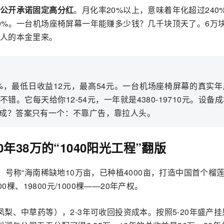
公开承诺固定高分红
。月化率20%以上，意味着年化超过240
0%。一台机场座椅屏幕一年能赚多少钱？几千块顶天了。6万
人的本金里来。
0.9%，最低日收益12元，最高54元。一台机场座椅屏幕的真实
。它每天给你12-54元，一年就是4380-19710元。设备
成？答案只有一个：不靠广告，靠拉人头。
38万的“1040阳光工程”翻版
号称“海南稀缺地10万亩，已种植4000亩，打造中国首个榴莲
00棵、19800元/1000棵——20年产权。
梨、中草药等），2-3年可收回投资成本。按照5-20年盛产挂