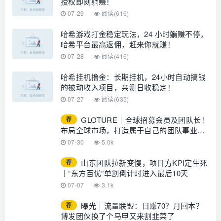
授权即刻躺赚！
07-29
阅读(616)
哈希游戏打金稳定玩法，24 小时躺赚不停，
哈希平台最高返佣，赶来你就赚！
07-28
阅读(416)
哈希挂机撸金：长期挂机，24小时自动搞钱
的被动收入项目，亲测日收稳定！
07-27
阅读(635)
GLOTURE｜全球招募会员及团队长！
荐
布局全球市场，打造属于自己的团队事业，
想增加收入？想打造团队？加入
07-30
5.0k
GLOTURE！
山东团队拉新变慢，项目方KPI定生死
荐
｜“东方百优”单割倒计时进入最后10天
07-07
3.1k
曝光｜流量联盟：日赚70？月回本？
荐
博发团伙换了个马甲又来割韭菜了