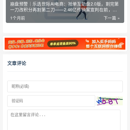
崩盘预警｜乐选世际AI电商：抢单互助盘2.0版，割完第
一刀改积分再割第二刀——2.46亿传销案宣判在前，你
的本金正在给操盘手凑判决书
1个月前
下一篇 »
文章评论