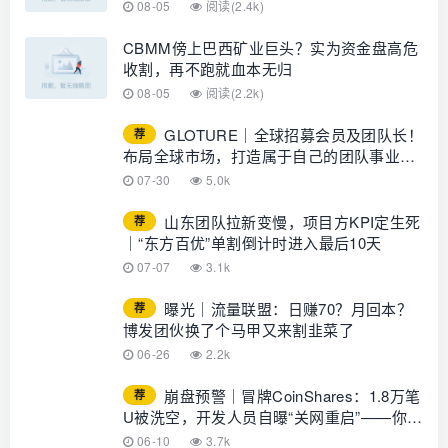
08-05
阅读(2.4k)
CBMM傍上巴西矿业巨头？实为资金盘高危
收割，再不跑就血本无归
08-05
阅读(2.2k)
GLOTURE｜全球招募会员及团队长！
荐
布局全球市场，打造属于自己的团队事业，
想增加收入？想打造团队？加入
07-30
5.0k
GLOTURE！
山东团队拉新变慢，项目方KPI定生死
荐
｜“东方百优”单割倒计时进入最后10天
07-07
3.1k
曝光｜流量联盟：日赚70？月回本？
荐
博发团伙换了个马甲又来割韭菜了
06-26
2.2k
崩盘预警｜冒牌CoinShares：1.8万笔
荐
U被洗空，开发人员自曝“关网重启”——你的
钱早已不在账上
06-10
3.7k