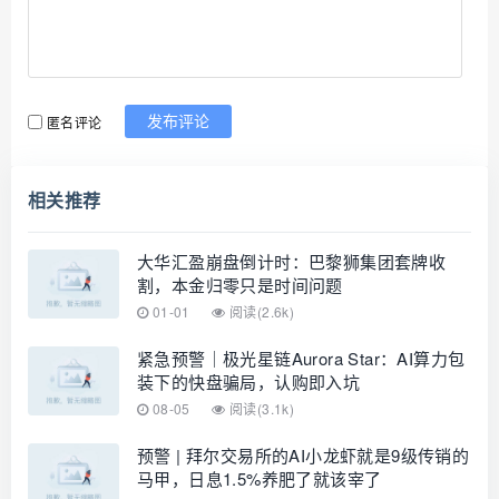
匿名评论
发布评论
相关推荐
大华汇盈崩盘倒计时：巴黎狮集团套牌收
割，本金归零只是时间问题
01-01
阅读(2.6k)
紧急预警｜极光星链Aurora Star：AI算力包
装下的快盘骗局，认购即入坑
08-05
阅读(3.1k)
预警 | 拜尔交易所的AI小龙虾就是9级传销的
马甲，日息1.5%养肥了就该宰了