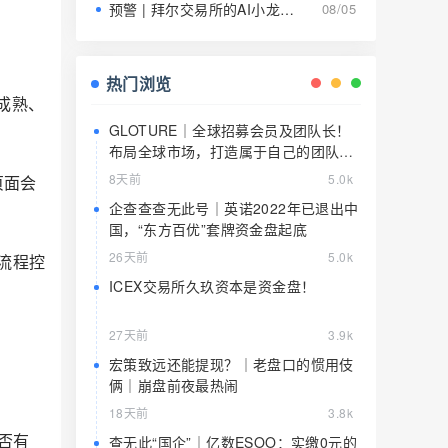
预警 | 拜尔交易所的AI小龙虾就是9级传销的马甲，日息1.5%养肥了就该宰了
08/05
热门浏览
态成熟、
GLOTURE｜全球招募会员及团队长！
布局全球市场，打造属于自己的团队事
业，想增加收入？想打造团队？加入
8天前
5.0k
页面会
GLOTURE！
企查查查无此号｜英诺2022年已退出中
国，“东方百优”套牌资金盘起底
26天前
5.0k
流程控
ICEX交易所久玖资本是资金盘！
27天前
3.9k
宏策致远还能提现？｜老盘口的惯用伎
俩｜崩盘前夜最热闹
18天前
3.8k
否有
查无此“国企”｜亿数ESOO：实缴0元的