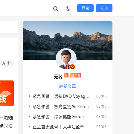
登录
注册
无名
V
协作者
最新文章
紧急预警｜远航DAO Voyage：8月下旬长沙启动大会，旧盘团队平移，RWA+大宗商品包装——又是庞氏滚盘的老剧本
08/05
紧急预警｜极光星链Aurora Star：AI算力包装下的快盘骗局，认购即入坑
08/05
紧急预警｜绿源储能Green Source：披着新能源外衣的庞氏传销盘，8月千人大会就是收割信号
08/05
一塌糊
建时没
正主查无此号｜大华汇盈单割跑路中：柬埔寨骗子套牌巴黎狮集团，你的本金已清零
08/05