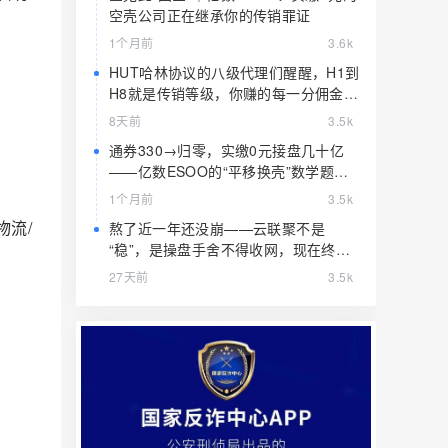
空壳公司正在继承你的传销罪证
1个月前
3.6k
HUT哈林协议的八级代理们醒醒，H1到
H8就是传销等级，你赚的每一分佣金都
是赃款
8天前
3.5k
通券330→归零，实缴0元接盘几十亿
——亿数ESOO的“平移换壳”数学题，
算完就赶紧跑
1个月前
3.5k
物流/
熬了近一年还没崩——云联聚不是
“稳”，是操盘手舍不得收网，现在终于
要收了
27天前
3.5k