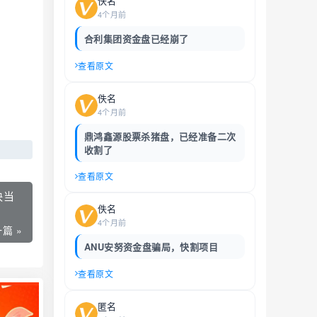
佚名
4个月前
合利集团资金盘已经崩了
查看原文
佚名
4个月前
鼎鸿鑫源股票杀猪盘，已经准备二次
收割了
查看原文
快当
佚名
4个月前
篇 »
ANU安努资金盘骗局，快割项目
查看原文
匿名