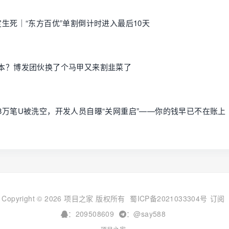
定生死｜“东方百优”单割倒计时进入最后10天
回本？博发团伙换了个马甲又来割韭菜了
：1.8万笔U被洗空，开发人员自曝“关网重启”——你的钱早已不在账上
Copyright © 2026 项目之家 版权所有
蜀ICP备2021033304号
订阅
：209508609
：@say588