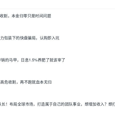
收割，本金归零只是时间问题
：AI算力包装下的快盘骗局，认购即入坑
级传销的马甲，日息1.5%养肥了就该宰了
盘高危收割，再不跑就血本无归
团队长！布局全球市场，打造属于自己的团队事业，想增加收入？想