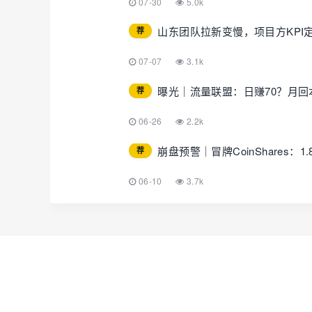
07-30
5.0k
山东团队拉新变慢，项目方KPI
荐
07-07
3.1k
曝光｜流量联盟：日赚70？月
荐
06-26
2.2k
崩盘预警｜冒牌CoinShares
荐
06-10
3.7k