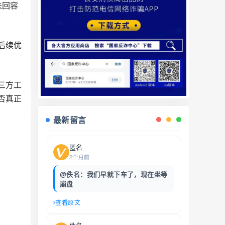
未回容
后续优
三方工
否真正
最新留言
匿名
2个月前
@佚名：我们早就下车了，现在坐等
崩盘
查看原文