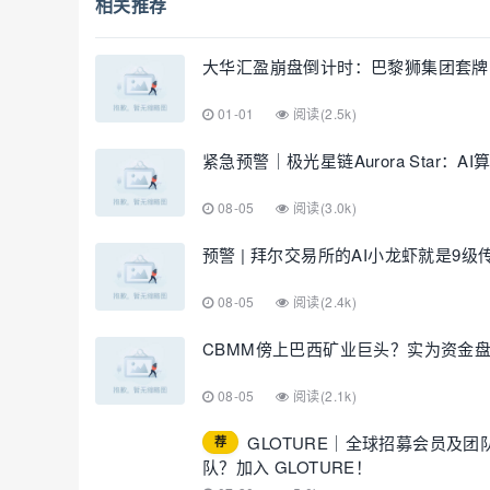
相关推荐
大华汇盈崩盘倒计时：巴黎狮集团套牌
01-01
阅读(2.5k)
紧急预警｜极光星链Aurora Star
08-05
阅读(3.0k)
预警 | 拜尔交易所的AI小龙虾就是9
08-05
阅读(2.4k)
CBMM傍上巴西矿业巨头？实为资金
08-05
阅读(2.1k)
GLOTURE｜全球招募会员及
荐
队？加入 GLOTURE！