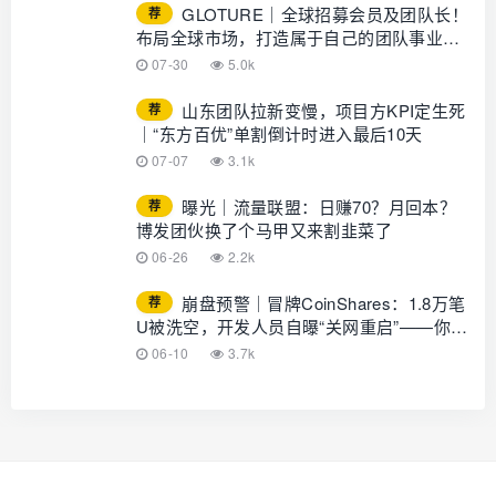
GLOTURE｜全球招募会员及团队长！
荐
布局全球市场，打造属于自己的团队事业，
想增加收入？想打造团队？加入
07-30
5.0k
GLOTURE！
山东团队拉新变慢，项目方KPI定生死
荐
｜“东方百优”单割倒计时进入最后10天
07-07
3.1k
曝光｜流量联盟：日赚70？月回本？
荐
博发团伙换了个马甲又来割韭菜了
06-26
2.2k
崩盘预警｜冒牌CoinShares：1.8万笔
荐
U被洗空，开发人员自曝“关网重启”——你的
钱早已不在账上
06-10
3.7k