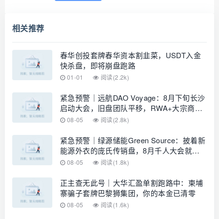
相关推荐
春华创投套牌春华资本割韭菜，USDT入金
快杀盘，即将崩盘跑路
01-01
阅读(2.2k)
紧急预警｜远航DAO Voyage：8月下旬长沙
启动大会，旧盘团队平移，RWA+大宗商品
包装——又是庞氏滚盘的老剧本
08-05
阅读(2.8k)
紧急预警｜绿源储能Green Source：披着新
能源外衣的庞氏传销盘，8月千人大会就是
收割信号
08-05
阅读(1.8k)
正主查无此号｜大华汇盈单割跑路中：柬埔
寨骗子套牌巴黎狮集团，你的本金已清零
08-05
阅读(1.6k)