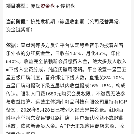
项目类型：
庞氏
资金盘
+ 传销盘
当前阶段：
挤兑危机期→崩盘收割期（公司经营异常，
资金链紧绷）
依据：
查盘网等多方反诈平台认定鲸鱼音乐为披着AI音
乐外衣的分红资金盘，日收益1.5%，月化45%，年化
540%，收益完全依赖新会员缴费入金，绝大多数人收入
=下线入会费分成，纯庞氏骗局逻辑。平台设置一星至五
星五级厂牌制度，晋升绑定下线人数，直推奖8%-10%，
五星厂牌可提取下级五层以内收益提成16%-18%，构成
传销。强制入门费1680元购买会员权限，不缴费无法参
与收益结算。运营主体湖南籽品科技有限公司虽持有ICP
备案，2026年5月28日已被列入经营异常名录。红网百
姓呼声举报东安县御江路门店，用户确认收益不靠歌曲
播放，依赖新会员入金。APP无正规应用商店来源，收
款走个人账户。