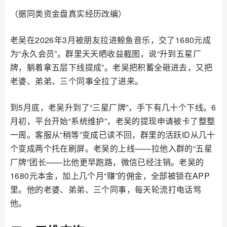
（据同类资金盘真实经历改编）
老吴在2026年3月被朋友拉进鲸鱼音乐，交了1680元成
为“永久会员”。群里天天晒收益截图，说“升到五星厂
牌，躺着拿五层下线提成”。老吴把积蓄全砸进去，又把
老婆、弟弟、三个同事全拉了进来。
到5月底，老吴升到了“三星厂牌”，手下有几十个下线。6
月初，平台开始“系统维护”，老吴的提现申请被卡了整整
一周。客服从“稍等”变成已读不回，群里的活跃ID从几十
个变成两个托在刷屏。老吴的上线——拉他入群的“五星
厂牌”团长——比他更早跑路，微信已经注销。老吴的
1680元本金，加上几个月“赚”的佣金，全部被锁在APP
里。他的老婆、弟弟、三个同事，每天轮流打电话骂
他。