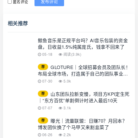
匿名评论
发布评论
相关推荐
鲸鱼音乐是正规平台吗？AI音乐包装的资金
盘，日收益1.5%纯属庞氏，钱拿不回来了
05-18
阅读(3.9k)
GLOTURE｜全球招募会员及团队长！
荐
布局全球市场，打造属于自己的团队事业，
想增加收入？想打造团队？加入
07-30
5.0k
GLOTURE！
山东团队拉新变慢，项目方KPI定生死
荐
｜“东方百优”单割倒计时进入最后10天
07-07
3.1k
曝光｜流量联盟：日赚70？月回本？
荐
博发团伙换了个马甲又来割韭菜了
06-26
2.2k