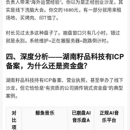
负责人带来“海外运营经验”。你以为是正经创业沙龙，其
实是线下洗脑大会。你交的1680元，有一部分就用来租
场地、买烤肉、印T恤了。
村长见过太多这种盘子了。崩盘窗口只有几小时，错过
就是永别。系统维护=正在搬服务器=跑路倒计时。
四、深度分析——湖南籽品科技有ICP
备案，为什么还是资金盘？
湖南籽品科技持有ICP备案、营业执照，甚至举办了线下
沙龙，但它恰恰是“有资质的公司搞传销式资金盘”的典型
案例。
对
鲸鱼音乐
已崩盘AI
正规AI音
比
音乐盘A
乐平台
项