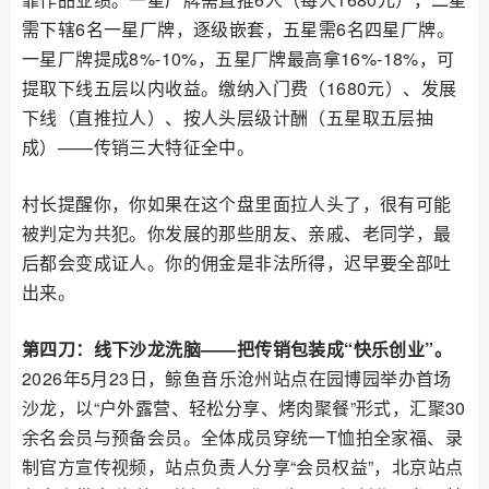
需下辖6名一星厂牌，逐级嵌套，五星需6名四星厂牌。
一星厂牌提成8%-10%，五星厂牌最高拿16%-18%，可
提取下线五层以内收益。缴纳入门费（1680元）、发展
下线（直推拉人）、按人头层级计酬（五星取五层抽
成）——传销三大特征全中。
村长提醒你，你如果在这个盘里面拉人头了，很有可能
被判定为共犯。你发展的那些朋友、亲戚、老同学，最
后都会变成证人。你的佣金是非法所得，迟早要全部吐
出来。
第四刀：线下沙龙洗脑——把传销包装成“快乐创业”。
2026年5月23日，鲸鱼音乐沧州站点在园博园举办首场
沙龙，以“户外露营、轻松分享、烤肉聚餐”形式，汇聚30
余名会员与预备会员。全体成员穿统一T恤拍全家福、录
制官方宣传视频，站点负责人分享“会员权益”，北京站点