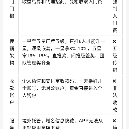
门
收益结算和代理招商，变相收取入门费
强
门
制
槛
入
门
费
传
一星至五星厂牌五级，直推6人才能升一
❌
销
星，逐级嵌套，一星拿8%-10%，五星
五
架
拿16%-18%，直推奖、间推级差奖、团
级
构
队管理奖齐全
传
销
收
个人微信和支付宝收款码，一天换好几
❌
款
个账号，无对公账户，资金直接进入个
非
账
人钱包
法
户
收
款
服
境外托管，域名信息隐藏，APP无法从
❌
务
正规应用商店下载
境