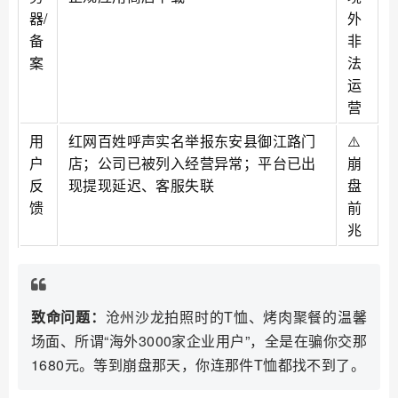
器/
外
备
非
案
法
运
营
用
红网百姓呼声实名举报东安县御江路门
⚠️
户
店；公司已被列入经营异常；平台已出
崩
反
现提现延迟、客服失联
盘
馈
前
兆
致命问题：
沧州沙龙拍照时的T恤、烤肉聚餐的温馨
场面、所谓“海外3000家企业用户”，全是在骗你交那
1680元。等到崩盘那天，你连那件T恤都找不到了。