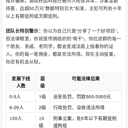
成诈骗罪。湖南籽品科技已被列入经营异常，涉案金额
待查，远超50万元“数额特别巨大”标准，主犯可判处十年
以上有期徒刑或无期徒刑。
团队长特别警示：
你以为自己只是“分享了一个好项目”，
但法律眼里，你就是传销组织的“骨干”。你拉进群的每一
个朋友、亲戚、老同学，都会变成法庭上指着你的证
人。你的每一笔佣金，都是非法所得。现在主动投案，
你还有机会从轻。
发展下线
层
可能法律后果
人数
级
0-5人
1级
治安处罚、罚款500-3000元
6-29人
2级
行政处罚、没收违法所得
≥30人
≥3
刑事立案，处5年以下有期徒刑
级
或拘役