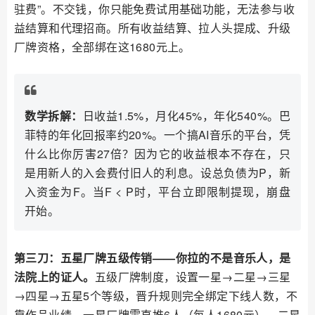
驻费”。不交钱，你只能免费试用基础功能，无法参与收
益结算和代理招商。所有收益结算、拉人头提成、升级
厂牌资格，全部绑在这1680元上。
数学拆解：
日收益1.5%，月化45%，年化540%。巴
菲特的年化回报率约20%。一个搞AI音乐的平台，凭
什么比你厉害27倍？因为它的收益根本不存在，只
是用新人的入会费付旧人的利息。设总负债为P，新
入资金为F。当F < P时，平台立即限制提现，崩盘
开始。
第三刀：五星厂牌五级传销——你拉的不是音乐人，是
法院上的证人。
五级厂牌制度，设置一星→二星→三星
→四星→五星5个等级，晋升规则完全绑定下线人数，不
靠作品业绩。一星厂牌需直推6人（每人1680元），二星