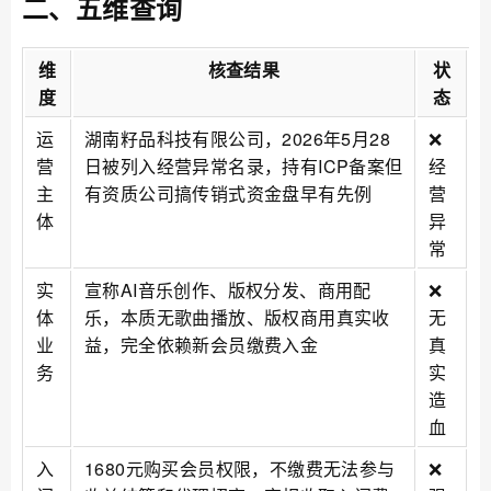
二、五维查询
维
核查结果
状
度
态
运
湖南籽品科技有限公司，2026年5月28
❌
营
日被列入经营异常名录，持有ICP备案但
经
主
有资质公司搞传销式资金盘早有先例
营
体
异
常
实
宣称AI音乐创作、版权分发、商用配
❌
体
乐，本质无歌曲播放、版权商用真实收
无
业
益，完全依赖新会员缴费入金
真
务
实
造
血
入
1680元购买会员权限，不缴费无法参与
❌