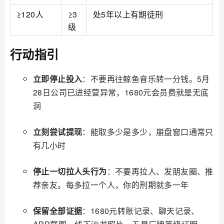
≥120人
≥3
处5年以上有期徒刑
级
行动指引
立即停止投入
：不要再往鲸鱼音乐转一分钱。5月
28日公司已进经营异常，1680元会员费就是无底
洞
立刻尝试提现
：能取多少是多少，崩盘窗口通常只
有几小时
停止一切拉人头行为
：不要再拉人、发朋友圈、推
荐亲友。每多拉一个人，你的刑期就多一年
保留全部证据
：1680元转账记录、聊天记录、