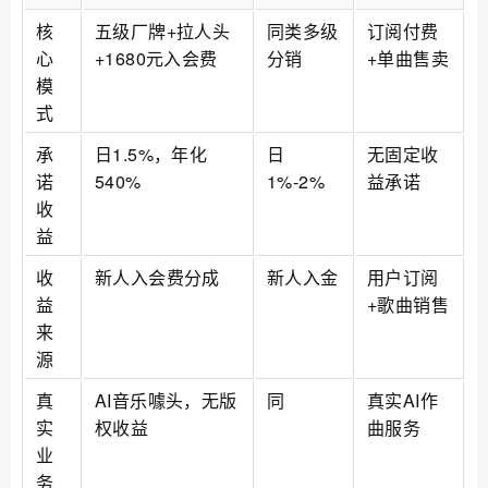
核
五级厂牌+拉人头
同类多级
订阅付费
心
+1680元入会费
分销
+单曲售卖
模
式
承
日1.5%，年化
日
无固定收
诺
540%
1%-2%
益承诺
收
益
收
新人入会费分成
新人入金
用户订阅
益
+歌曲销售
来
源
真
AI音乐噱头，无版
同
真实AI作
实
权收益
曲服务
业
务