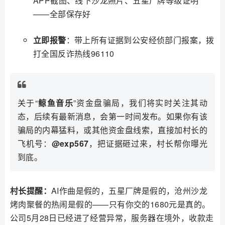
APP截图、线下沙龙照片、五星厂牌等级证明
——全部保存好
立即报警
：带上所有证据到公安经侦部门报案，拨
打全国反诈热线96110
关于“
鲸鱼音乐
”资金盘骗局，我们将实时关注其动
态，后续有最新消息，会第一时间发布。如果你有该
骗局的内幕猛料，或其他资金盘线索，直接加村长的
飞机号：
@exp567
，把证据砸过来，村长帮你曝光
到底。
村长提醒：
AI作曲是假的，五星厂牌是假的，沧州沙龙
烤肉聚餐的热闹是假的——只有你交的1680元是真的。
公司5月28日已经进了经营异常，服务器在境外，收款走