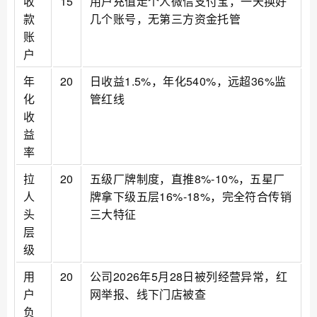
收
15
用户充值走个人微信支付宝，一天换好
款
几个账号，无第三方资金托管
账
户
年
20
日收益1.5%，年化540%，远超36%监
化
管红线
收
益
率
拉
20
五级厂牌制度，直推8%-10%，五星厂
人
牌拿下级五层16%-18%，完全符合传销
头
三大特征
层
级
用
20
公司2026年5月28日被列经营异常，红
户
网举报、线下门店被查
负