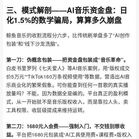
三、模式解剖——AI音乐资金盘：日
化1.5%的数学骗局，算算多久崩盘
鲸鱼音乐的收割流程分六步，比传统刷单盘多了“AI创作
包装”和“线下沙龙洗脑”。
第一刀：伪概念包装——把资金盘包装成“音乐革命”。
白皮书里罗列《七天爱人》等AI音乐案例，用“版权成交
价5万元”“TikTok160万条视频使用”等数据，营造出AI音
乐商业化的繁荣假象。可你能查到任何一首歌的真实播
放量吗？不能，因为数据全是编的。平台真正的盈利模
式，从一开始就不是音乐版权收入，而是靠拉人头、卖
工具权限、收层级提成来维持运转。
第二刀：1680元入会费——强制入门，不交钱别想收
益。
平台把1680元包装成“AI工具使用费+课程费+版权入