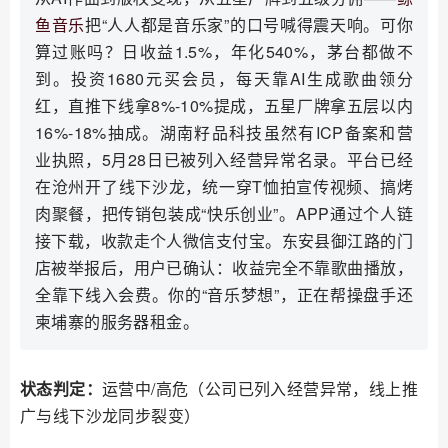
鱼音乐
把“人人都是音乐家”的口号喊得震天响。可你
算过账吗？日收益1.5%，年化540%，茅台都做不
到。投资1680元买会员，每天靠AI生成歌曲领分
红，直推下线拿8%-10%提成，五星厂牌拿五层以内
16%-18%抽成。湖南籽品科技虽然有ICP备案和营
业执照，5月28日已被列入经营异常名录。平台已经
在沧州开了线下沙龙，统一穿T恤拍宣传视频、搞烤
肉聚餐，把传销包装成“快乐创业”。APP通过个人链
接下载，收款走个人微信支付宝。东安县御江路的门
店被举报后，用户已确认：收益完全不靠歌曲播放，
全靠下线入会费。你的“音乐梦想”，正在帮操盘手还
柬埔寨的服务器租金。
状态判定：
运营中/高危（公司已列入经营异常，线上推
广与线下沙龙同步裂变）