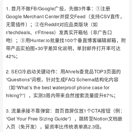
1. 首月不做FB/Google广投，先做3件事：①注册
Google Merchant Center并提交Feed（支持CSV直传，
无需插件）；②在Reddit对应品类版块（如
r/techdeals、r/Fitness）发真实开箱帖（非广告口
吻）；③用Hunter.io批量找100个垂直博客编辑邮箱，附
带产品实拍图+30字差异化说明，单封邮件打开率可达
42%；
2. SEO冷启动关键动作：用Ahrefs查竞品TOP3页面的
“Questions”词根，针对生成FAQ Schema结构化内容
（如“What’s the best waterproof phone case for
hiking?”），实测3周内带来自然搜索流量提升67%；
3. 流量承接不靠弹窗：首页首屏仅放1个CTA按钮（例：
“Get Your Free Sizing Guide”），跳转至Notion文档嵌
入页（免开发），留资率比传统表单高2.3倍。