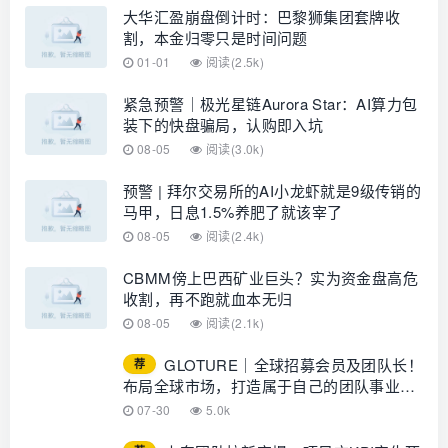
大华汇盈崩盘倒计时：巴黎狮集团套牌收
割，本金归零只是时间问题
01-01
阅读(2.5k)
紧急预警｜极光星链Aurora Star：AI算力包
装下的快盘骗局，认购即入坑
08-05
阅读(3.0k)
预警 | 拜尔交易所的AI小龙虾就是9级传销的
马甲，日息1.5%养肥了就该宰了
08-05
阅读(2.4k)
CBMM傍上巴西矿业巨头？实为资金盘高危
收割，再不跑就血本无归
08-05
阅读(2.1k)
GLOTURE｜全球招募会员及团队长！
荐
布局全球市场，打造属于自己的团队事业，
想增加收入？想打造团队？加入
07-30
5.0k
GLOTURE！