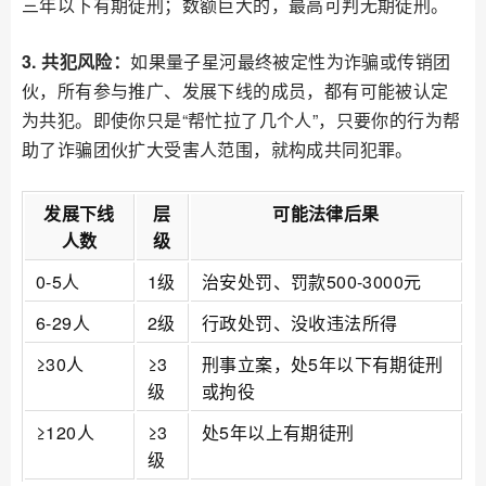
三年以下有期徒刑；数额巨大的，最高可判无期徒刑。
3. 共犯风险：
如果量子星河最终被定性为诈骗或传销团
伙，所有参与推广、发展下线的成员，都有可能被认定
为共犯。即使你只是“帮忙拉了几个人”，只要你的行为帮
助了诈骗团伙扩大受害人范围，就构成共同犯罪。
发展下线
层
可能法律后果
人数
级
0-5人
1级
治安处罚、罚款500-3000元
6-29人
2级
行政处罚、没收违法所得
≥30人
≥3
刑事立案，处5年以下有期徒刑
级
或拘役
≥120人
≥3
处5年以上有期徒刑
级