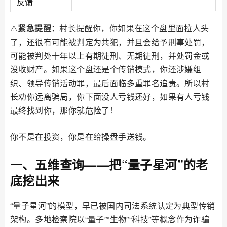
反馈
⚠️
紧急提醒：
村长提醒你，你如果在这个盘里面拉人头
了，还很有可能被判定为共犯，并且会给予刑事处罚，
可能被判处十年以上有期徒刑、无期徒刑，并处罚金或
没收财产。如果这个盘还是个传销模式，你还涉嫌组
织、领导传销活动罪，最后面临多重罪名追责。所以村
长劝你远离骗局，你下面没人亏钱还好，如果有人亏钱
最终找到你，那你就危险了！
你不是在投资，你是在给操盘手送钱。
一、五维查询——把“量子星河”的老
底挖出来
“量子星河”的模型，早已被国内司法系统认定为典型传销
架构。多地检察院以“量子”“生物”“科技”等概念作为诈骗