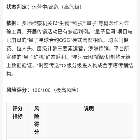
状态判定：
运营中/高危（高危级）
依据：
多地检察机关以“生物”“科技”“量子”等概念作为诈
骗工具、开展传销活动已有多起判例。“量子星河”项目与
已崩盘的“量子星球合约QSC”模式高度相似，均以门槛
费、拉人头、层级计酬三要素运营，涉嫌传销。平台所
宣称的“量子矿机”静态返利、“星河云图”销毁机制均无链
上数据验证，“时空传送”12级分级投入构成金字塔传销结
构。
风险评分：
100/100（极高风险）
评分
风
说明
指标
险
得
分