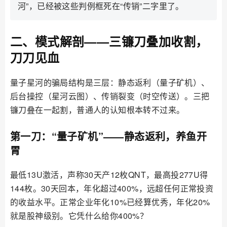
河”，已经被这些判例框死在“传销”二字里了。
二、模式解剖——三镰刀叠加收割，
刀刀见血
量子星河的骗局结构是三层：静态返利（量子矿机）、
后台操控（星河云图）、传销裂变（时空传送）。三把
镰刀叠在一起割，普通人的认知根本转不过来。
第一刀：“量子矿机”——静态返利，养鱼开
胃
最低13U激活，声称30天产12枚QNT，最高投277U得
144枚。30天回本，年化超过400%，远超任何正常投资
的收益水平。正常企业年化10%已经算优秀，年化20%
就是股神级别。它凭什么给你400%？