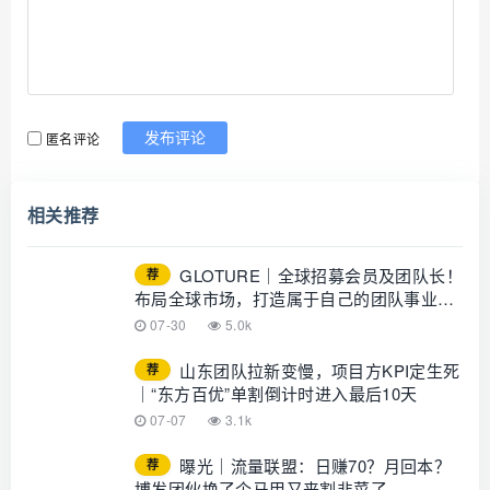
匿名评论
发布评论
相关推荐
GLOTURE｜全球招募会员及团队长！
荐
布局全球市场，打造属于自己的团队事业，
想增加收入？想打造团队？加入
07-30
5.0k
GLOTURE！
山东团队拉新变慢，项目方KPI定生死
荐
｜“东方百优”单割倒计时进入最后10天
07-07
3.1k
曝光｜流量联盟：日赚70？月回本？
荐
博发团伙换了个马甲又来割韭菜了