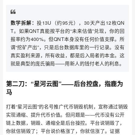
数学拆解：
投13U（约95元），30天产出12枚QN
T。如果QNT真能按平台的“未来估值”兑现，你的回
报率约为400%。但QNT本身没有任何价值支撑。所
谓“挖矿产出”，只是后台数据库里的一行记录。没有
真实盈利来源，所有收益，都是后入局者的本金。这
就是典型的庞氏骗局——用新人的钱付老人的利息。
第二刀：“星河云图”——后台控盘，指鹿为
马
打着“星河云图”的名号推广代币销毁机制，宣称通过销毁
实现通缩、提升代币价值。但问题是——代币没有公开
链上数据，销毁、通缩全是后台操控。平台说销毁了，
你就信销毁了；平台说价格涨了，你就信涨了。证据