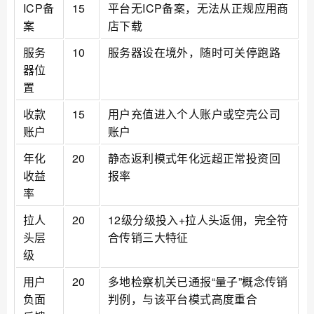
ICP备
15
平台无ICP备案，无法从正规应用商
案
店下载
服务
10
服务器设在境外，随时可关停跑路
器位
置
收款
15
用户充值进入个人账户或空壳公司
账户
账户
年化
20
静态返利模式年化远超正常投资回
收益
报率
率
拉人
20
12级分级投入+拉人头返佣，完全符
头层
合传销三大特征
级
用户
20
多地检察机关已通报“量子”概念传销
负面
判例，与该平台模式高度重合