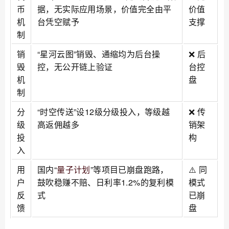
币
据，无实际应用场景，价值完全由平
价值
机
台凭空赋予
支撑
制
销
“星河云图”销毁、通缩均为后台操
❌ 后
毁
控，无公开链上验证
台控
机
盘
制
分
“时空传送”设12级分级投入，等级越
❌ 传
级
高返佣越多
销架
投
构
入
用
国内“
量子计划
”等项目已崩盘跑路，
⚠️ 同
户
鼓吹稳赚不赔、日利率1.2%的复利模
模式
反
式
已崩
馈
盘