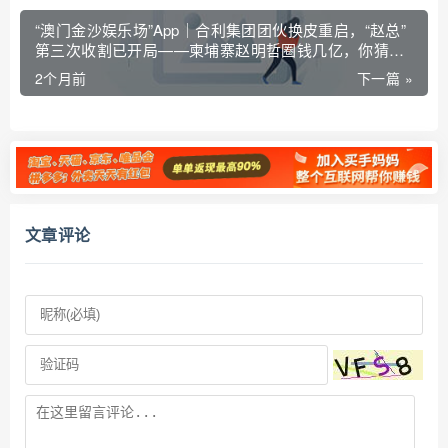
“澳门金沙娱乐场”App｜合利集团团伙换皮重启，“赵总”
第三次收割已开局——柬埔寨赵明哲圈钱几亿，你猜你
是第几茬韭菜？
2个月前
下一篇 »
文章评论