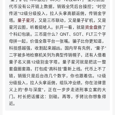
代币没有公开链上数据，销毁全凭后台操控；“时空
传送”12级分级投入，拉人头拿高额返佣，传销金字
塔。
量子星河
，又是三币联动，又是量子矿机，又是
星河云图，听着挺唬人。扒开一看，就是
资金盘
换了
个科幻包装。三币是什么？QNT、SDT、FLT三个字
母拼一起，价值全靠平台一张嘴。骗子比你更知道，
科技感越强，收割起来越凶。国内早有先例，“量子”
二字被多地检察机关列为典型传销幌子，还有人借着
量子名义搞12级别金字塔。量子星河就是把这一整
套盘圈套路，打包成“高科技”重新上线。代币上不了
链，销毁只是后台改几个数字，你也跟着信。12级
分级投入，拉人头拿返佣，组队冲业绩，你在法律意
义上的“参与深度”，正在一步步走进刑事立案的大
门。村长把话撂这：别碰。再等，手铐比你想象得
近。