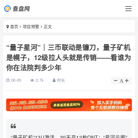
首页
项目预警
正文
“量子星河”｜三币联动是镰刀，量子矿机
是幌子，12级拉人头就是传销——看谁为
你在法院判多少年
06-05
2.7k
村长
“量子矿机”13U激活，30天产12枚QNT；“星河云图”