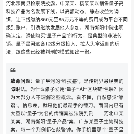
河北滦南县检察院披露，申某某、杨某某以销售量子高
科技产品为名发展下线，以高额动态、静态收益为诱
饵，让下线缴纳850元至85万元不等的费用成为平台不同
级别账户，引诱继续发展他人参加。湖南衡阳中院也明
确认定，诱使购买“量子产品”的行为，是典型的非法传
销。量子星河这套12级分级投入、拉人头拿返佣的玩
法，跟这些已经被判刑的模式如出一辙。
致命问题：
量子星河的“科技感”，是传销界最经典的
障眼法。为什么骗子爱用“量子”“AI”“区块链”包装？因
为大部分人不理解这些概念。看不懂，自然感觉“靠
谱”。信息差，就是他们最趁手的镰刀。而国内已有
大量以“量子”为名的传销案被法院判刑——河北申某
某案、湖南衡阳“量子产品”案、广东某量子生物科技
案，每一个判例都在敲警钟。你手机里那个“量子星