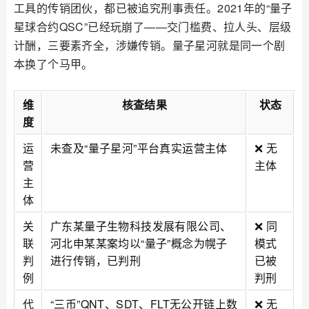
工具的传销团伙，都已被追究刑事责任。2021年的“量子
星球合约QSC”已经玩崩了——交门槛费、拉人头、层级
计酬，三要素齐全，涉嫌传销。量子星河就是同一个剧
本换了个马甲。
维
核查结果
状态
度
运
未查及“量子星河”平台真实运营主体
❌ 无
营
主体
主
体
关
广东某量子生物科技发展有限公司、
❌ 同
联
河北申某某案均以“量子”概念为幌子
模式
判
进行传销，已判刑
已被
例
判刑
代
“三币”QNT、SDT、FLT无公开链上数
❌ 无