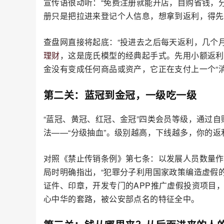
宣传语很动听：“免费注册就能开店，自购省钱，分
册只是把拉进来登记个人信息，想拿到返利，得先
查盘网直接将起底：“投进去之后每天返利，几个
理财
，这是庞氏模型的经典起手式。先用小额返利
金没有变成任何商品或资产，它正在支付上一个“消
第二关：蓝冠到金冠，一级吃一级
“蓝冠、黄冠、红冠、金冠”四类会员等级，通过
法——“分级抽血”。级别越高，下线越多，你的
对照《禁止传销条例》第七条：以发展人员数量作
局时明确指出，“犯罪分子利用国家政策编造虚假
证件、印章，开发专门的APP推广虚假投资项目，
心中华的套路，被公安部点名的特征全中。