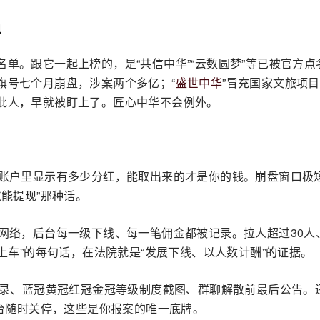
单
名单。跟它一起上榜的，是“共信中华”“云数圆梦”等已被官方点
旗号七个月崩盘，涉案两个多亿；“
盛世中华
”冒充国家文旅项
一批人，早就被盯上了。匠心中华不会例外。
账户里显示有多少分红，能取出来的才是你的钱。崩盘窗口极
能提现”那种话。
网络，后台每一级下线、每一笔佣金都被记录。拉人超过30人
上车”的每句话，在法院就是“发展下线、以人数计酬”的证据。
记录、蓝冠黄冠红冠金冠等级制度截图、群聊解散前最后公告。
后台随时关停，这些是你报案的唯一底牌。