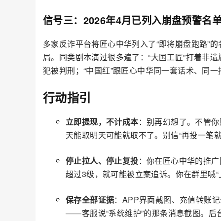
信号三：2026年4月已列入崩盘预警名
多家反诈平台将匠心中华列入了“即将崩盘跑路”的
局。同类剧本演过很多遍了：“大国工匠”打着非遗
犯被判刑；“中国红”跟匠心中华同一套话术、同
行动指引
立即提现，不计成本
：别再幻想了。不管你
天能取明天可能就取不了。别信“再投一笔就
停止拉人、停止复投
：你在匠心中华的推广
超过3级，就可能被立案追诉。你在群里喊“
保存全部证据
：APP界面截图、充值转账
——客服说“系统维护”的那条消息截图。