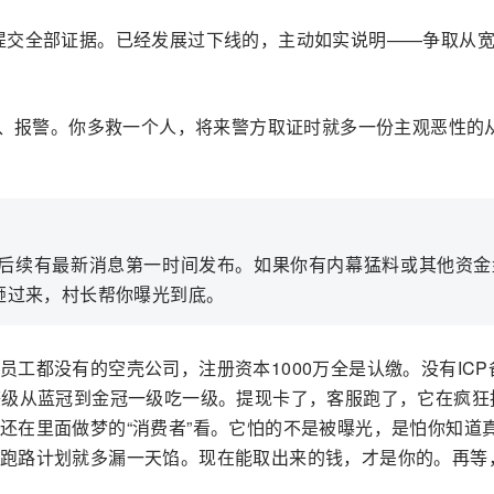
0，提交全部证据。已经发展过下线的，主动如实说明——争取从
、报警。你多救一个人，将来警方取证时就多一份主观恶性的
，后续有最新消息第一时间发布。如果你有内幕猛料或其他资金
砸过来，村长帮你曝光到底。
员工都没有的空壳公司，注册资本1000万全是认缴。没有ICP
等级从蓝冠到金冠一级吃一级。提现卡了，客服跑了，它在疯狂
还在里面做梦的“消费者”看。它怕的不是被曝光，是怕你知道
跑路计划就多漏一天馅。现在能取出来的钱，才是你的。再等，