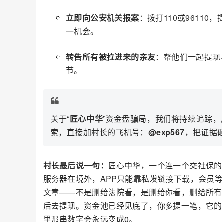
立即向公安机关报案
：拨打110或9611
一机会。
转告所有被拉进来的亲友
：帮他们一起提现
节。
关于“
匠心中华
”资金盘骗局，我们将持续追踪
索，直接加村长的飞机号：
@exp567
，把证据
村长最后说一句：
匠心中华，一个连一个交社保的
服务器在境外，APP只能靠私发链接下载，会员
文章——不是删给法院看，是删给你看，删给所有
后去提现。资金池已经见底了，你多提一笔，它的
里那串数字会永远变成0。