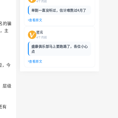
4个月前
单割一直没听过，估计难熬过4月了
查看原文
名的骗
目，主
匿名
4个月前
盛康俱乐部马上要跑路了，各位小心
点
查看原文
短，今
、层级
还有