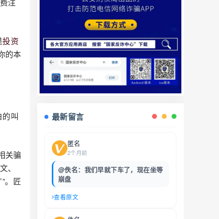
免费注
是
投资
你的本
白的叫
最新留言
匿名
2个月前
相关骗
公文、
@佚名：我们早就下车了，现在坐等
崩盘
”。匠
查看原文