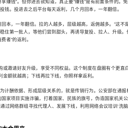
享赚钱”。但你进去就知道，真正要“赚钱”是有前置条件的。
投钱。投进去之后平台每天返利，几个月回本，一年翻倍。
月回本，一年翻倍。拉的人越多，层级越高，返佣越多。”这不
稳住第一批人，等他们尝到甜头，再诱导复投、拉人、升级。
费者”的返利。
自购或邀请好友升级，享受不同权益。这个制度在盘圈有个更直
返利金额就越高；下线再拉下线，你照样拿返利。
为计酬依据、形成层级关系的，就是传销行为。公安部在通报
的国家项目实施诈骗，打着国家、民族的旗号，伪造国家机关
通过网络群组寻找代理人、发展下线，利用网络会议培训‘洗脑’