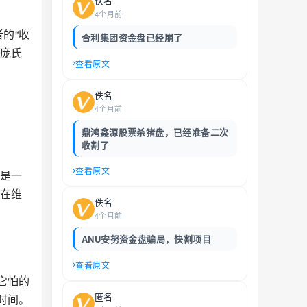
佚名
4个月前
的“收
合利集团资金盘已经崩了
是庞氏
查看原文
佚名
4个月前
鼎鸿鑫源股票杀猪盘，已经准备二次
收割了
查看原文
就是一
正在维
佚名
4个月前
ANU安努资金盘骗局，快割项目
查看原文
它怕的
匿名
时间。