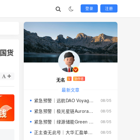
登录
注册
国货
无名
V
协作者
最新文章
紧急预警｜远航DAO Voyage：8月下旬长沙启动大会，旧盘团队平移，RWA+大宗商品包装——又是庞氏滚盘的老剧本
08/05
紧急预警｜极光星链Aurora Star：AI算力包装下的快盘骗局，认购即入坑
08/05
紧急预警｜绿源储能Green Source：披着新能源外衣的庞氏传销盘，8月千人大会就是收割信号
08/05
正主查无此号｜大华汇盈单割跑路中：柬埔寨骗子套牌巴黎狮集团，你的本金已清零
08/05