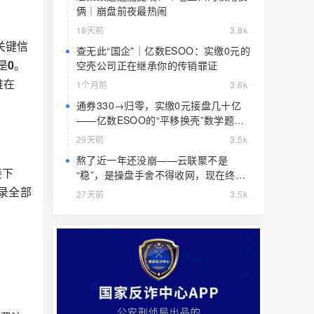
俩｜崩盘前夜最热闹
18天前
3.8k
关键信
查无此“国企”｜亿数ESOO：实缴0元的
是
0
。
空壳公司正在继承你的传销罪证
谁在
1个月前
3.6k
通券330→归零，实缴0元接盘几十亿
——亿数ESOO的“平移换壳”数学题，
算完就赶紧跑
29天前
3.5k
熬了近一年还没崩——云联聚不是
接下
“稳”，是操盘手舍不得收网，现在终于
要收了
录全部
27天前
3.5k