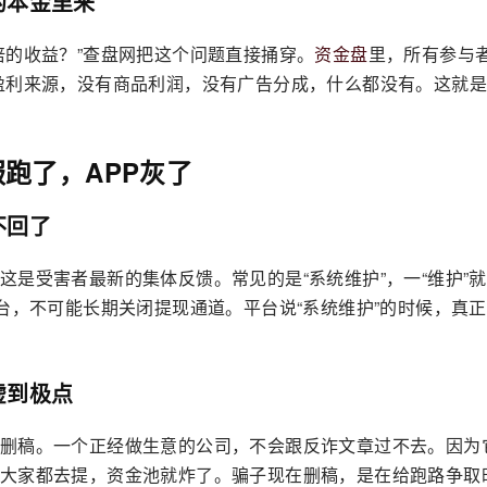
的本金里来
倍的收益？”查盘网把这个问题直接捅穿。
资金盘
里，所有参与者
盈利来源，没有商品利润，没有广告分成，什么都没有。这就
跑了，APP灰了
不回了
——这是受害者最新的集体反馈。常见的是“系统维护”，一“维护”
台，不可能长期关闭提现通道。平台说“系统维护”的时候，真
虚到极点
删稿。一个正经做生意的公司，不会跟反诈文章过不去。因为
大家都去提，资金池就炸了。骗子现在删稿，是在给跑路争取