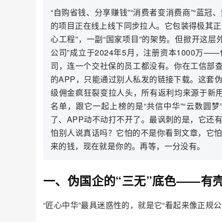
“自购省钱、分享赚钱”“消费者变消费商”“蓝
的项目正在线上线下同步拉人。它包装得极其正规
心工程”，一副“国家项目”的架势。但掀开这
公司”成立于2024年5月，注册资本1000万
司，连一个交社保的员工都没有。你在工信部查
的APP，只能通过别人私发的链接下载。这套
级佣金疯狂裂变拉人头，所有返利均来源于新用户
名单，跟它一起上榜的是“共信中华”“云数圆
了、APP动不动打不开了。最讽刺的是，它还
怕别人说真话吗？它怕的不是你看到文章，它
来的钱，现在就是你的。再等，一分没有。
一、伪国企的“三无”底色——有
“匠心中华”最具迷惑性的，就是它“看起来像正规公