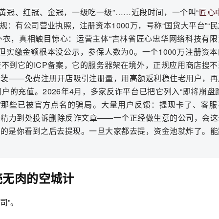
冠、黄冠、红冠、金冠，一级吃一级”……近段时间，一个叫“
匠心
：有公司营业执照，注册资本1000万，号称“国货大平台”“
层外衣，真相触目惊心：运营主体“吉林省匠心忠华网络科技有限
——但实缴金额根本没公示，参保人数为0。一个1000万注册资
不到它的ICP备案，它的服务器架在境外，正规应用商店搜不
伪装——免费注册开店吸引注册量，用高额返利稳住老用户，再
的充值。2026年4月，多家反诈平台已把它列入“即将崩盘跑
梦”那些已被官方点名的骗局。大量用户反馈：提现卡了、客服
有精力到处投诉删除反诈文章——一个正经做生意的公司，会这
怕的是你看到之后去提现。一旦大家都去提，资金池就炸了。能
壳无肉的空城计
司”。