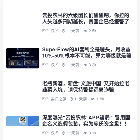
云投农林的六级团长们醒醒吧，你拉的
人头越多刑期越长，真国企已经报警了
佚名
11天前
2.5k
SuperFlow的AI套利全是噱头，月收益
10%-50%根本不可能，算力等级就是骗
你多锁仓
佚名
11天前
3.2k
老瓶新酒，新盘“文旅中国”又开始拉老
韭菜入坑，请保持警惕远离诈骗
黑白之猫
11天前
1.9k
深度曝光“云投农林”APP骗局：冒用国
企名义造假包装，实为庞氏资金盘！！
佚名
11天前
3.1k