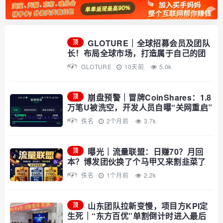
GLOTURE｜全球招募会员及团队
顶
长！布局全球市场，打造属于自己的团
队事业，想增加收入？想打造团队？加
GLOTURE
10天前
5.0k
入 GLOTURE！
崩盘预警｜冒牌CoinShares：1.8
顶
万笔U被洗空，开发人员自曝“关网重启”
——你的钱早已不在账上
佚名
2个月前
3.7k
曝光｜流量联盟：日赚70？月回
顶
本？博发团伙换了个马甲又来割韭菜了
佚名
1个月前
2.2k
山东团队拉新变慢，项目方KPI定
顶
生死｜“东方百优”单割倒计时进入最后