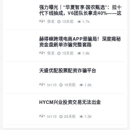
强力曝光｜“华夏智享·国农甄选”：拉十
代下线抽成，V6团队长拿走40%——这
不是助农，这是传销
佚名
15天前
1.7k
赫得崃跨境电商APP是骗局！深度揭秘
资金盘刷单诈骗完整套路
佚名
15天前
1.9k
天盛优配股票配资诈骗平台
fx110
19天前
1.6k
HYCM兴业投资交易无法出金
fx110
24天前
1.3k