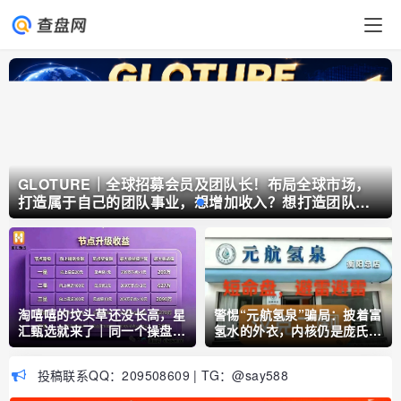
GLOTURE｜全球招募会员及团队长！布局全球市场，
打造属于自己的团队事业，想增加收入？想打造团队？
加入 GLOTURE！
淘嘻嘻的坟头草还没长高，星
警惕“元航氢泉”骗局：披着富
汇甄选就来了｜同一个操盘
氢水的外衣，内核仍是庞氏骗
手，同一套“公排”剧本
局+传销架构
投稿联系QQ：209508609 | TG：@say588