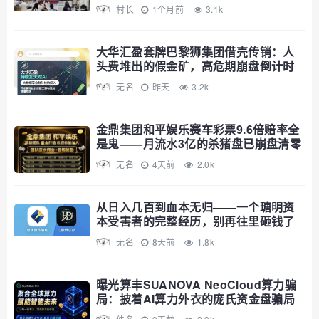
10天
村长
1个月前
3.1k
大华汇盈套牌巴黎狮集团借壳传销：人
头费堆出的假金矿，高危期崩盘倒计时
无名
昨天
3.2k
金鼎集团和平娱乐赛车彩票9.6倍赔率全
是鬼——月流水3亿的杀猪盘已崩盘清零
无名
4天前
2.0k
从日入几百到血本无归——一个瑭明资
本受害者的完整经历，别再往里砸钱了
无名
8天前
1.8k
曝光算丰SUANOVA NeoCloud算力骗
局：披着AI算力外衣的庞氏资金盘骗局