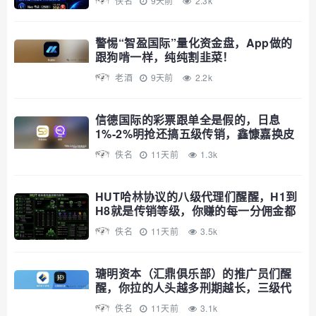
佚名
9天前
2.3k
警惕“智盈国际”量化资金盘，App做的
跟狗啃一样，纯纯割韭菜！
老酒
9天前
2.2k
信德国际的彩票跟单全是假的，日息
1%-2%明抢还搞五级传销，鑫慷嘉换皮
继续割
佚名
11天前
1.3k
HUT哈林协议的八级代理们醒醒，H1到
H8就是传销等级，你赚的每一分佣金都
是赃款
佚名
11天前
3.5k
瑭明资本（汇鼎俱乐部）的推广员们醒
醒，你拉的人头越多刑期越长，三级代
理就是传销铁证
佚名
11天前
3.1k