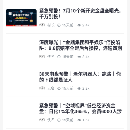
紧急预警！7月10个新开资金盘全曝光，
千万别投！
村长
15天前
2.4k
深度曝光｜“金鼎集团和平娱乐”倍投陷
阱：9.6倍赔率全是后台操控，连输四期
爆仓清零——提现？流水不足+账号异常
佚名
15天前
2.4k
+直接封禁
30天崩盘预警｜泽尔机器人：跑路｜你
的下线都是证人
无名
15天前
2.2k
紧急预警｜“空域视界”低空经济资金
盘：日化1%年化365%，会员6000人涉
案过亿，已开始单割封号——智航智引
佚名
15天前
1.5k
怎么崩的，它就怎么崩