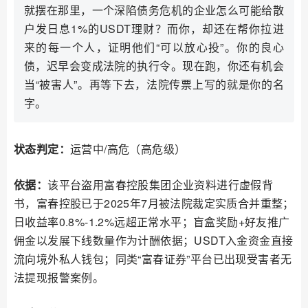
就摆在那里，一个深陷债务危机的企业怎么可能给散
户发日息1%的USDT理财？而你，却还在帮你拉进
来的每一个人，证明他们“可以放心投”。你的良心
债，迟早会变成法院的执行令。现在跑，你还有机会
当“被害人”。再等下去，法院传票上写的就是你的名
字。
状态判定：
运营中/高危（高危级）
依据：
该平台盗用富春控股集团企业资料进行虚假背
书，富春控股已于2025年7月被法院裁定实质合并重整；
日收益率0.8%-1.2%远超正常水平；盲盒奖励+好友推广
佣金以发展下线数量作为计酬依据；USDT入金资金直接
流向境外私人钱包；同类“富春证券”平台已出现受害者无
法提现报警案例。