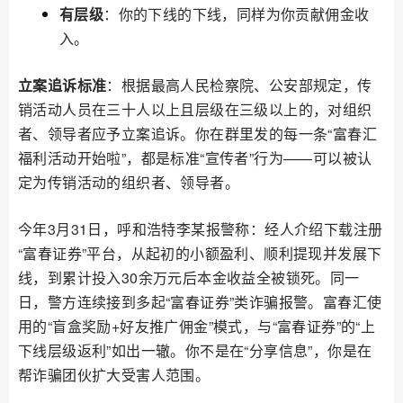
有层级
：你的下线的下线，同样为你贡献佣金收
入。
立案追诉标准
：根据最高人民检察院、公安部规定，传
销活动人员在三十人以上且层级在三级以上的，对组织
者、领导者应予立案追诉。你在群里发的每一条“富春汇
福利活动开始啦”，都是标准“宣传者”行为——可以被认
定为传销活动的组织者、领导者。
今年3月31日，呼和浩特李某报警称：经人介绍下载注册
“富春证券”平台，从起初的小额盈利、顺利提现并发展下
线，到累计投入30余万元后本金收益全被锁死。同一
日，警方连续接到多起“富春证券”类诈骗报警。富春汇使
用的“盲盒奖励+好友推广佣金”模式，与“富春证券”的“上
下线层级返利”如出一辙。你不是在“分享信息”，你是在
帮诈骗团伙扩大受害人范围。