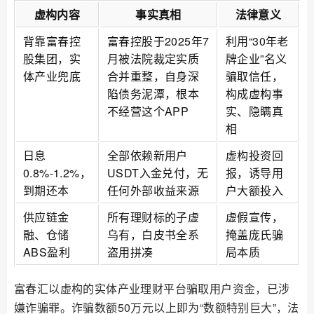
虚构内容
事实真相
法律意义
背靠富春控
富春控股于2025年7
利用“30年老
股集团，实
月被法院裁定实质
牌企业”名义
体产业兜底
合并重整，自身深
骗取信任，
陷债务泥潭，根本
构成虚构事
不经营这个APP
实、隐瞒真
相
日息
全部依赖新用户
虚构投资回
0.8%-1.2%，
USDT入金兑付，无
报，诱导用
到期还本
任何外部收益来源
户大额投入
供应链金
所有理财标的子虚
虚假宣传，
融、仓储
乌有，白皮书全系
掩盖庞氏骗
ABS盈利
盗用拼凑
局本质
富春汇以虚构的实体产业理财平台骗取用户资金，已涉
嫌诈骗罪。诈骗数额50万元以上即为“数额特别巨大”，法