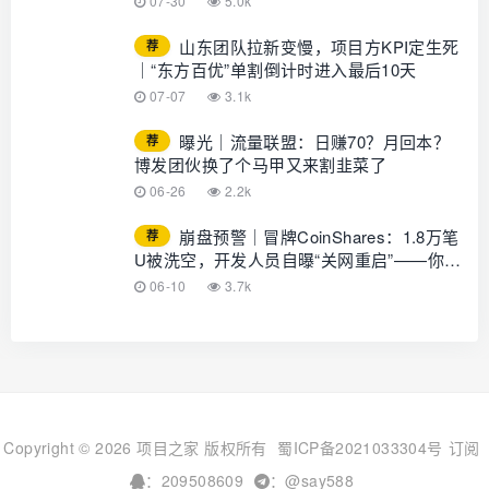
07-30
5.0k
GLOTURE！
山东团队拉新变慢，项目方KPI定生死
荐
｜“东方百优”单割倒计时进入最后10天
07-07
3.1k
曝光｜流量联盟：日赚70？月回本？
荐
博发团伙换了个马甲又来割韭菜了
06-26
2.2k
崩盘预警｜冒牌CoinShares：1.8万笔
荐
U被洗空，开发人员自曝“关网重启”——你的
钱早已不在账上
06-10
3.7k
Copyright © 2026 项目之家 版权所有
蜀ICP备2021033304号
订阅
：209508609
：@say588