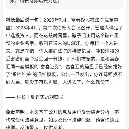
来，村长帮你曝光到底。
村长最后说一句：
2025年7月，富春控股被法院裁定重
整；2026年4月，第二次债权人会议召开，管理人确定了
中选投资人。而在这段时间里，骗子们正用这个破产重
整的企业名字，收割普通人的USDT。你每拉一个人进
来，就是在把一个人推向法院的接警记录。呼和浩特的
受害者们至今没追回一分钱。而他们被骗的，是和富春
汇同一套模板的“富春证券”。富春汇的操盘手已经安排好
了“系统维护”的通知模板，公告一旦发出，你连骂都找不
到人骂。钱没了可以再赚，人进去了，什么都没了。
—— 村长｜反诈实战观察员
免责声明：
本文基于公开信息及用户反馈综合分析，不
构成任何法律意见。如涉及具体法律问题，请咨询执业
律师。反诈警示，仅供参考。