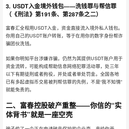
3. USDT入金境外钱包——洗钱罪与帮信罪
（《刑法》第191条、第287条之二）
富春汇全程用USDT入金，资金直接流入境外私人钱包。
你用自己的USDT账户转账，等于在用你的数字身份帮诈
骗团伙洗钱。
如果你明知平台涉嫌诈骗，仍然为其提供USDT账户用于
资金流转，可能构成帮助信息网络犯罪活动罪，处三年
以下有期徒刑或者拘役，并处或者单处罚金。全国各地
已有多起虚拟币交易被判帮信罪的先例，不是“我不知情”
就能免责的。
二、富春控股破产重整——你信的“实
体背书”就是一座空壳
骗子偷了一个正在申请破产保护的企业壳，来给你画