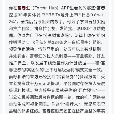
你在
富春汇
（Forchn Hub）APP里看到的那些“富春
控股30年实体背书”“REITs境外上市”“日息0.8%-1.
2%”，全是后台改出来的数字。你为了拿到盲盒奖励
和推广佣金，拼命拉亲友、发链接、晒USDT收益截
图。你以为自己在“分享财富密码”，法律上你在“组织
传销活动”。《刑法》第224条之一白纸黑字：组织、
领导传销活动，情节严重的，处五年以上有期徒刑，
并处罚金。富春汇的拉人头制度——盲盒奖励、好友
推广佣金，以发展下线数量作为计酬依据——和“富
春证券”涉案团伙的“上下线层级返利”模式完全一致。
而呼和浩特警方已经接到“富春证券”的多起报警：受
害者投资数十万元无法提现，平台同时存在拉人头层
级返利模式。警方接警记录就是你的“死亡预告”——
当公安机关调取后台数据的那一刻，你的推广网络会
自动生成可视化图表。你这个“推荐人”，就是图表里
最粗的那条红线。富春控股集团正在破产重整的事实