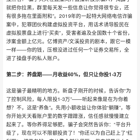
就把你拉黑，群里每天发一些信息让你觉得很专业，还
有很多拖在里面附和”。2019年的一起特大网络电信诈骗
案中，犯罪团伙构建虚拟投资平台，用话术诱导股民在
虚拟股票盘上进行“买卖”，受害者遍及全国数十个省份，
涉案金额上亿元。亿博资产/文溪投资的剧本，跟它一模
一样——你的钱，压根没进过任何一个证券交易所，全
进了操盘手的私人账户。
第二步：养盘期——月收益60%，但只让你投1-3万
这是骗子最精明的地方。新盘子刚开的时候，告诉你“为
了控制风险，每人限投1-3万”——听起来像是在为你着
想？不，这是“养鱼”。先用小额收益让你体验“躺赚”，等
你开始天天看账户里的数字蹭蹭涨，信任感就慢慢建立
起来了。等你养得足够肥，骗子会突然告诉你：“平台升
级了，现在可以不限额投资了！”你还以为自己赶上了“红