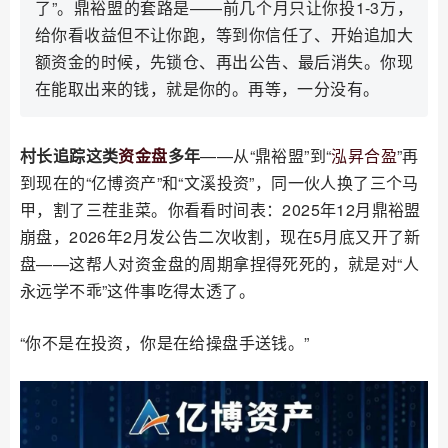
了”。鼎裕盟的套路是——前几个月只让你投1-3万，
给你看收益但不让你跑，等到你信任了、开始追加大
额资金的时候，先锁仓、再出公告、最后消失。你现
在能取出来的钱，就是你的。再等，一分没有。
村长追踪这类
资金盘
多年
——从“鼎裕盟”到“
泓昇合盈
”再
到现在的“亿博资产”和“文溪投资”，同一伙人换了三个马
甲，割了三茬韭菜。你看看时间表：2025年12月鼎裕盟
崩盘，2026年2月发公告二次收割，现在5月底又开了新
盘——这帮人对资金盘的周期拿捏得死死的，就是对“人
永远学不乖”这件事吃得太透了。
“你不是在投资，你是在给操盘手送钱。”