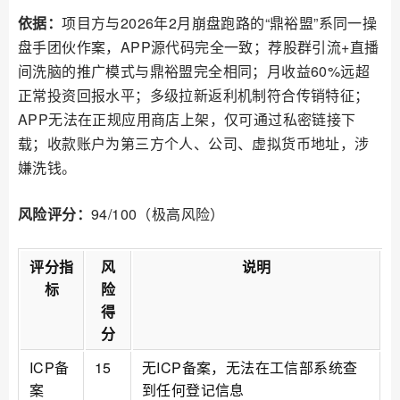
依据：
项目方与2026年2月崩盘跑路的“鼎裕盟”系同一操
盘手团伙作案，APP源代码完全一致；荐股群引流+直播
间洗脑的推广模式与鼎裕盟完全相同；月收益60%远超
正常投资回报水平；多级拉新返利机制符合传销特征；
APP无法在正规应用商店上架，仅可通过私密链接下
载；收款账户为第三方个人、公司、虚拟货币地址，涉
嫌洗钱。
风险评分：
94/100（极高风险）
评分指
风
说明
标
险
得
分
ICP备
15
无ICP备案，无法在工信部系统查
案
到任何登记信息