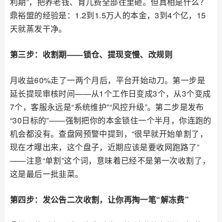
利期”，把养老钱、育儿费全部往里砸。但真相是什么？
鼎裕盟的经验是：1.2到1.5万人的本金，3到4个亿，15
天就蒸发干净。
第三步：收割期——锁仓、提现变慢、改规则
月收益60%走了一两个月后，平台开始动刀。第一步是
延长提现审核时间——从1个工作日变成3个，从3个变成
7个，客服永远是“系统维护”“风控升级”。第二步是发布
“30日标的”——强制把你的本金锁住一个半月，你连跑的
机会都没有。查盘网预警中提到，“很早就开始单割了，
现在才曝出来，这个盘子，近期应该是要收网跑路了”
——注意“单割”这个词，意味着已经不是第一次收割了，
这是最后一批韭菜。
第四步：发公告二次收割，让你再掏一笔“解冻费”