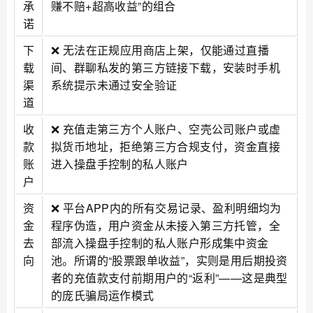
承
赚不赔+超高收益”的组合
诺
下
❌ 无法在正规应用商店上架，仅能通过直播
载
间、群聊私发的第三方链接下载，安装时手机
渠
系统提示未通过安全验证
道
收
❌ 充值走第三方个人账户、空壳公司账户或虚
款
拟货币地址，拒绝第三方合规支付，资金直接
账
进入操盘手控制的私人账户
户
资
❌ 平台APP内的所有交易记录、盈利明细均为
金
程序伪造，用户资金从未接入第三方托管，全
去
部流入操盘手控制的私人账户形成集中资金
向
池。所谓的“股票跟单收益”，实则是用后期投资
者的充值款支付前期用户的“返利”——这是典型
的庞氏骗局运作模式