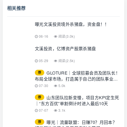
相关推荐
曝光文溪投资境外杀猪盘，资金盘！！
06-16
阅读(3.0k)
文溪投资，亿博资产股票杀猪盘
05-29
阅读(2.5k)
GLOTURE｜全球招募会员及团队长！
荐
布局全球市场，打造属于自己的团队事业，
想增加收入？想打造团队？加入
07-30
5.0k
GLOTURE！
山东团队拉新变慢，项目方KPI定生死
荐
｜“东方百优”单割倒计时进入最后10天
07-07
3.1k
曝光｜流量联盟：日赚70？月回本？
荐