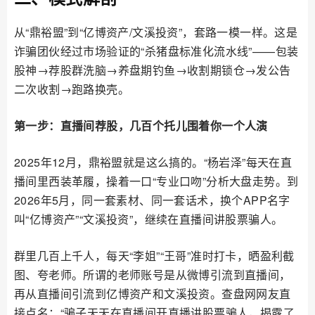
从“鼎裕盟”到“亿博资产/文溪投资”，套路一模一样。这是
诈骗团伙经过市场验证的“杀猪盘标准化流水线”——包装
股神→荐股群洗脑→养盘期钓鱼→收割期锁仓→发公告
二次收割→跑路换壳。
第一步：直播间荐股，几百个托儿围着你一个人演
2025年12月，鼎裕盟就是这么搞的。“杨岩泽”每天在直
播间里西装革履，操着一口“专业口吻”分析大盘走势。到
2026年5月，同一套素材、同一套话术，换个APP名字
叫“亿博资产”“文溪投资”，继续在直播间讲股票骗人。
群里几百上千人，每天“李姐”“王哥”准时打卡，晒盈利截
图、夸老师。所谓的老师账号是从微博引流到直播间，
再从直播间引流到亿博资产和文溪投资。查盘网网友直
接点名：“骗子天天在直播间开直播讲股票骗人，揭露了