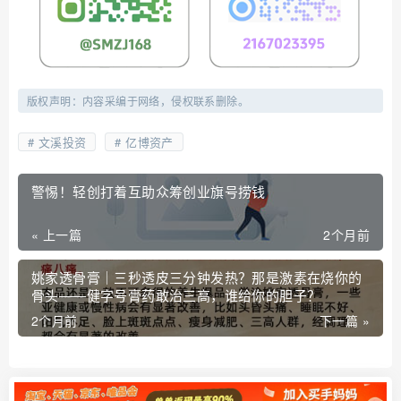
版权声明：内容采编于网络，侵权联系删除。
文溪投资
亿博资产
警惕！轻创打着互助众筹创业旗号捞钱
« 上一篇
2个月前
姚家透骨膏｜三秒透皮三分钟发热？那是激素在烧你的
骨头——健字号膏药敢治三高，谁给你的胆子？
2个月前
下一篇 »