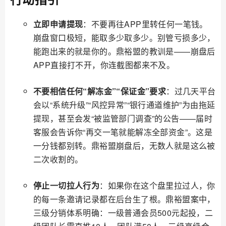
立即申请提现
：不要再往APP里转任何一笔钱。
崩盘窗口极短，能取多少取多少。别管亏损多少，
能跑出来的就是你的。鼎裕盟的教训是——崩盘后
APP直接打不开，你连截图都来不及。
不要相信任何“解冻金”“保证金”要求
：过几天平台
会以“系统升级”“风控异常”“银行通道维护”为由拖延
提现，甚至会发“被监管部门调查”的公告——届时
客服会告诉你“再交一笔就能解冻全部资金”。这是
一分钱都别转。鼎裕盟崩盘后，无数人就是这么被
二次收割的。
停止一切拉人行为
：如果你在这个盘里拉过人，你
的每一条邀请记录都在后台生了根。鼎裕盟案中，
三级分销体系明确：一级普通会员500元起投，二