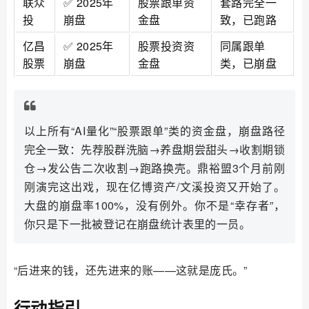
联众
✅ 2025年
股票跟单资
套路完全一
投
崩盘
金盘
致，已跑路
亿昌
✅ 2025年
股票投资资
同属跟单
股票
崩盘
金盘
类，已崩盘
以上所有“AI量化”“股票跟单”类的资金盘，崩盘路径
完全一致：先荐股群洗脑→养盘期尝甜头→收割期锁
仓→发公告二次收割→跑路换壳。鼎裕盟3个月前刚
刚演完这出戏，现在亿博资产/文溪投资又开始了。
大盘的崩盘率100%，没有例外。你不是“幸存者”，
你只是下一批被登记在崩盘统计表里的一员。
“后进来的钱，还先进来的账——这就是庞氏。”
行动指引