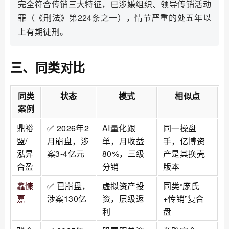
完全符合传销三大特征，已涉嫌组织、领导传销活动
罪（《刑法》第224条之一），情节严重的处五年以
上有期徒刑。
三、同类对比
同类
状态
模式
相似点
案例
鼎裕
✅ 2026年2
AI量化跟
同一操盘
盟/
月崩盘，涉
单，月收益
手，亿博资
泓昇
案3-4亿元
80%，三级
产是其换壳
合盈
分销
版本
鑫慷
✅ 已崩盘，
虚拟资产投
同类“庞氏
嘉
涉案130亿
资，层级返
+传销”复合
利
盘