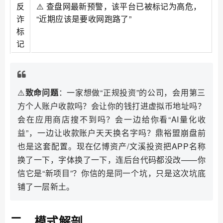
反
⚠️ 查盘网最新预警，该平台已被标记为高危，
诈
“近期应该是要收网跑路了”
标
记
⚠️
致命问题
：一家想做“正规投资”的公司，会用第三
方个人账户收款吗？会让你的钱打进虚拟币地址吗？
会在应用商店搜不到吗？会一边给你看“AI量化收
益”，一边让收款账户天天换名字吗？鼎裕盟崩盘前
也是这套配置。现在亿博资产/文溪投资把APP名称
换了一下，字体换了一下，连后台代码都没改——你
信它是“新项目”？你信的是同一个坑，只是这次坑底
铺了一层新土。
二、模式解剖