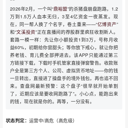
2026年2月，一个叫“
鼎裕盟
”的杀猪盘崩盘跑路，1.2
万到1.5万人血本无归，3至4亿资金一夜蒸发。现
在，同一帮人换了个名字，卷土重来——“
亿博资产
”
和“
文溪投资
”正在直播间的荐股群里疯狂收割新人。
套路一模一样：先让你小额投资1到3万，号称月收
益60%，初期给你尝甜头；等你放下戒心，就让你把
养老钱、育儿费全部押进去。该APP只能通过第三
方链接下载，下载时手机管家直接弹窗警告。收款账
户全是第三方个人、公司、虚拟货币地址——你的钱
一旦转出，直接进了操盘手的境外钱包，再也追不回
来。查盘网最新预警：这个盘子“很早就开始单割
了，近期应该是要收网跑路了”。小心点，能跑出来
的钱，现在就是你的。再等，一分没有。
状态判定：
运营中/高危（高危级）