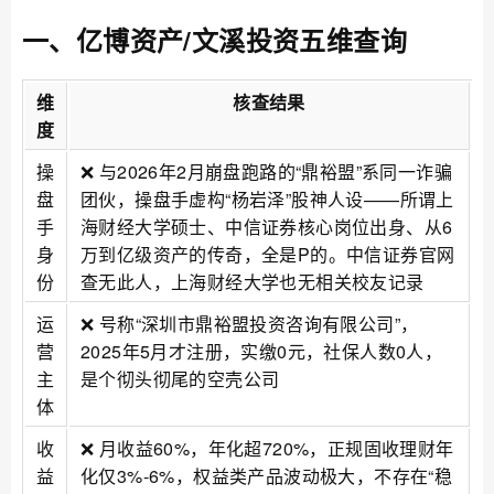
一、亿博资产/文溪投资五维查询
维
核查结果
度
操
❌ 与2026年2月崩盘跑路的“鼎裕盟”系同一诈骗
盘
团伙，操盘手虚构“杨岩泽”股神人设——所谓上
手
海财经大学硕士、中信证券核心岗位出身、从6
身
万到亿级资产的传奇，全是P的。中信证券官网
份
查无此人，上海财经大学也无相关校友记录
运
❌ 号称“深圳市鼎裕盟投资咨询有限公司”，
营
2025年5月才注册，实缴0元，社保人数0人，
主
是个彻头彻尾的空壳公司
体
收
❌ 月收益60%，年化超720%，正规固收理财年
益
化仅3%-6%，权益类产品波动极大，不存在“稳