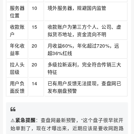
服务器
10
境外服务器，规避国内监管
位置
收款账
15
收款账户为第三方个人、公司、虚
户
拟货币地址，资金流向不明
年化收
20
月收益60%，年化超过720%，远
益率
超36%红线
拉人头
20
多级拉新返利，完全符合传销三大
层级
特征
用户负
14
已有用户反馈无法提现，查盘网已
面反馈
发布崩盘预警
⚠️
紧急提醒
：查盘网最新预警，“这个盘子很早就开
始单割了，现在才曝出来，近期应该是要收网跑路