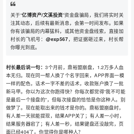
关于“
亿博资产/文溪投资
”资金盘骗局，我们将实时关
注其动态，后续有最新消息，会第一时间发布。如果
你有该骗局的内幕猛料，或其他资金盘线索，直接加
村长的飞机号：
@exp567
，把证据砸过来，村长帮
你曝光到底。
村长最后说一句：
3个月前，鼎裕盟崩盘，1.2万多人血
本无归。现在同一帮人换了个名字回来，APP界面一模
一样的配色，话术一字不差的话术，收款账户换了一批
新马甲。你以为这次你跑得快？你每次都觉得“我不可能
是最后一个接盘的”，但每次接盘的恰恰是你这种人。别
做梦了。现在能取出来的钱才是你的。鼎裕盟崩盘时，
有人差一天就能提现，结果APP关了；有人差一小时，
结果服务器宕了；有人差一秒，结果键盘还没敲完，页
面已经404了。你觉得你是哪种人？