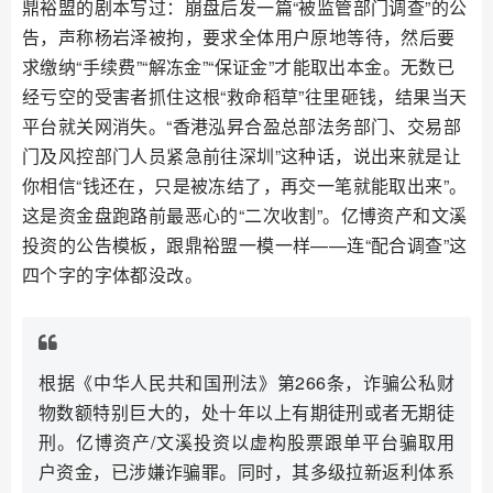
鼎裕盟的剧本写过：崩盘后发一篇“被监管部门调查”的公
告，声称杨岩泽被拘，要求全体用户原地等待，然后要
求缴纳“手续费”“解冻金”“保证金”才能取出本金。无数已
经亏空的受害者抓住这根“救命稻草”往里砸钱，结果当天
平台就关网消失。“香港泓昇合盈总部法务部门、交易部
门及风控部门人员紧急前往深圳”这种话，说出来就是让
你相信“钱还在，只是被冻结了，再交一笔就能取出来”。
这是资金盘跑路前最恶心的“二次收割”。亿博资产和文溪
投资的公告模板，跟鼎裕盟一模一样——连“配合调查”这
四个字的字体都没改。
根据《中华人民共和国刑法》第266条，诈骗公私财
物数额特别巨大的，处十年以上有期徒刑或者无期徒
刑。亿博资产/文溪投资以虚构股票跟单平台骗取用
户资金，已涉嫌诈骗罪。同时，其多级拉新返利体系