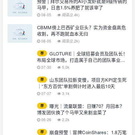
预警 | 拜尔交易所的AI小龙虾就是9级传销的
马甲，日息1.5%养肥了就该宰了
08-05
阅读(2.4k)
CBMM傍上巴西矿业巨头？实为资金盘高危
收割，再不跑就血本无归
08-05
阅读(2.2k)
GLOTURE｜全球招募会员及团队长！
荐
布局全球市场，打造属于自己的团队事业，
想增加收入？想打造团队？加入
07-30
5.0k
GLOTURE！
山东团队拉新变慢，项目方KPI定生死
荐
｜“东方百优”单割倒计时进入最后10天
07-07
3.1k
曝光｜流量联盟：日赚70？月回本？
荐
博发团伙换了个马甲又来割韭菜了
06-26
2.2k
崩盘预警｜冒牌CoinShares：1.8万笔
荐